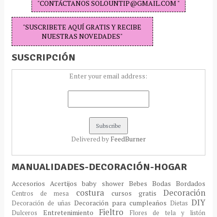
"CONTÁCTANOS SOLOUNTIP@GMAIL.COM "
"SUSCRIBETE AQUÍ GRATIS Y RECIBE
NUESTRAS NOVEDADES"
SUSCRIPCIÓN
Enter your email address:
Delivered by
FeedBurner
MANUALIDADES-DECORACIÓN-HOGAR
Accesorios
Acertijos
baby shower
Bebes
Bodas
Bordados
costura
Decoración
cursos gratis
Centros de mesa
DIY
Decoración para cumpleaños
Decoración de uñas
Dietas
Fieltro
Entretenimiento
Dulceros
Flores de tela y listón