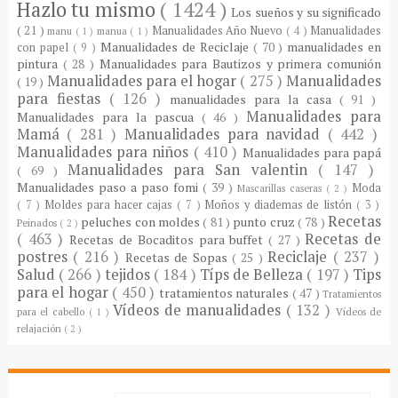
Hazlo tu mismo
( 1424 )
Los sueños y su significado
( 21 )
Manualidades Año Nuevo
( 4 )
Manualidades
manu
( 1 )
manua
( 1 )
Manualidades de Reciclaje
( 70 )
manualidades en
con papel
( 9 )
pintura
( 28 )
Manualidades para Bautizos y primera comunión
Manualidades para el hogar
( 275 )
Manualidades
( 19 )
para fiestas
( 126 )
manualidades para la casa
( 91 )
Manualidades para
Manualidades para la pascua
( 46 )
Mamá
( 281 )
Manualidades para navidad
( 442 )
Manualidades para niños
( 410 )
Manualidades para papá
Manualidades para San valentin
( 147 )
( 69 )
Manualidades paso a paso fomi
( 39 )
Moda
Mascarillas caseras
( 2 )
( 7 )
Moldes para hacer cajas
( 7 )
Moños y diademas de listón
( 3 )
Recetas
peluches con moldes
( 81 )
punto cruz
( 78 )
Peinados
( 2 )
( 463 )
Recetas de
Recetas de Bocaditos para buffet
( 27 )
postres
( 216 )
Reciclaje
( 237 )
Recetas de Sopas
( 25 )
Salud
( 266 )
tejidos
( 184 )
Típs de Belleza
( 197 )
Tips
para el hogar
( 450 )
tratamientos naturales
( 47 )
Tratamientos
Vídeos de manualidades
( 132 )
para el cabello
( 1 )
Vídeos de
relajación
( 2 )