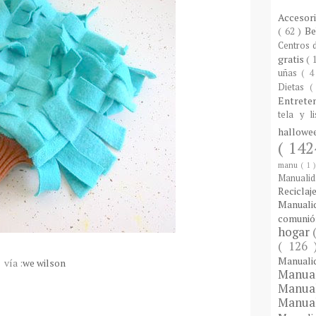
Accesor
( 62 )
B
Centros
gratis
( 
uñas
( 4
Dietas
(
Entrete
tela y l
hallow
( 142
manu
( 1 
Manuali
Reciclaj
Manual
comuni
hogar
( 126
Manual
vía :
we
wilson
Manua
Manua
Manua