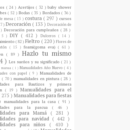
ios
( 24 )
Acertijos
( 32 )
baby shower
ebes
( 52 )
Bodas
( 35 )
Bordados
( 36 )
costura
( 297 )
cursos
 de mesa
( 13 )
Decoración
( 133 )
17 )
Decoración de
Decoración para cumpleaños
( 28 )
 )
DIY
( 412 )
 5 )
Dulceros
( 14 )
Fieltro
( 220 )
nimiento
( 82 )
Flores de
foami(goma eva)
( 61 )
istón
( 15 )
Hazlo tu mismo
een
( 89 )
4 )
Los sueños y su significado
( 21 )
Manualidades Año Nuevo
( 4 )
)
manua
( 1 )
Manualidades de
dades con papel
( 9 )
e
( 70 )
manualidades en pintura
( 28 )
idades para Bautizos y primera
Manualidades para el
ón
( 19 )
( 275 )
Manualidades para fiestas
 )
manualidades para la casa
( 91 )
idades para la pascua
( 46 )
lidades para Mamá
( 281 )
lidades para navidad
( 442 )
lidades para niños
( 410 )