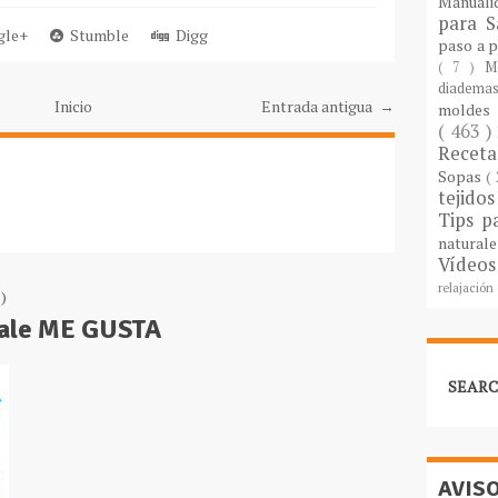
Manuali
para S
le+
Stumble
Digg
paso a 
( 7 )
M
diademas
Inicio
Entrada antigua →
molde
( 463 )
Recet
Sopas
(
tejido
Tips p
natural
Vídeos
relajación
)
Dale ME GUSTA
SEARC
AVIS