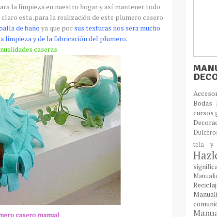
para la limpieza en nuestro hogar y así mantener todo
 claro esta .para la realización de este plumero casero
toalla de baño
ya que por
sus texturas nos sera mucho
la limpieza y de la fabricación del plumero.
nualidades
caseras
MANU
DEC
Acces
Bodas
cursos 
Decora
Dulcer
tela y
Haz
signifi
Manual
Recic
Manual
comun
Manual
mero casero manual