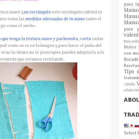
para l
Man
tura suave )
,un rectángulo
este rectángulo cubrirá lo
Manu
anto toma las
medidas adecuadas de tu mano
tanto el
Manua
rgo como el ancho.
para
valen
la que tenga la textura suave y
pachonsita
,
corta
varias
Mascarill
ual como se ve en la imagen y,para hacer el puño del
Moños y
r
si no lo tienes no te preocupes puedes adaptarlo a lo
con mo
recuerda que estamos reciclando .
Bocadit
Receta
Típs 
tratam
cabello
relajació
ABO
TRAD
Select