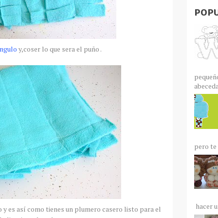
POPU
ángulo
y,coser lo que sera el puño .
pequeño
abecedar
pero te 
hacer un
o y es así como tienes un plumero casero listo para el