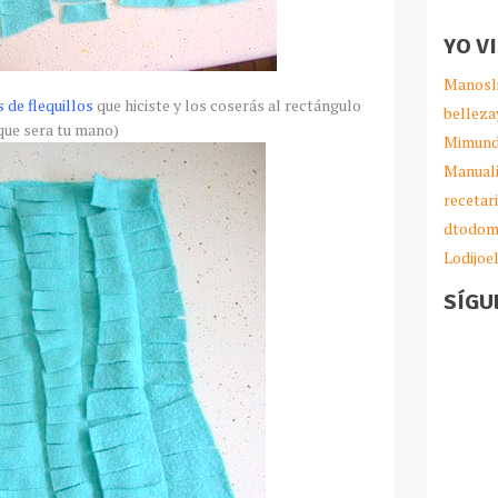
YO V
Manosl
s de flequillos
que hiciste y los coserás al rectángulo
belleza
que sera tu mano)
Mimund
Manual
recetar
dtodom
Lodijoe
SÍGU