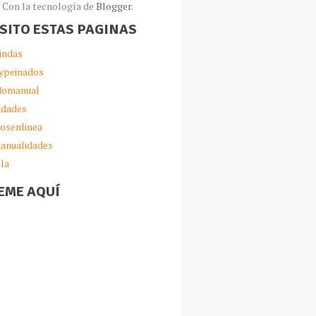
Con la tecnología de
Blogger
.
ISITO ESTAS PAGINAS
indas
ypeinados
omanual
idades
iosenlinea
anualidades
lla
EME AQUÍ