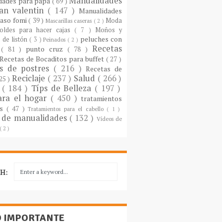
Manualidades
dades para papá
( 69 )
an valentin
( 147 )
Manualidades
paso fomi
( 39 )
Moda
Mascarillas caseras
( 2 )
oldes para hacer cajas
( 7 )
Moños y
peluches con
 de listón
( 3 )
Peinados
( 2 )
Recetas
s
( 81 )
punto cruz
( 78 )
Recetas de Bocaditos para buffet
( 27 )
as de postres
( 216 )
Recetas de
Reciclaje
( 237 )
Salud
( 266 )
 25 )
s
( 184 )
Típs de Belleza
( 197 )
ara el hogar
( 450 )
tratamientos
es
( 47 )
Tratamientos para el cabello
( 1 )
 de manualidades
( 132 )
Vídeos de
( 2 )
H:
O IMPORTANTE