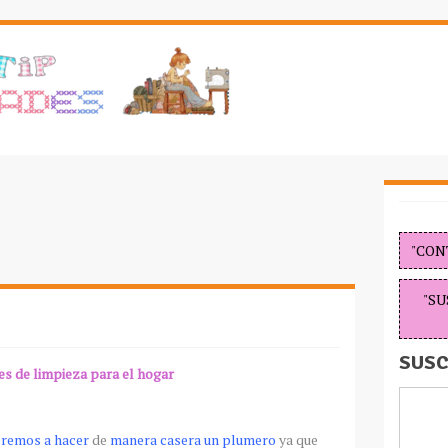
"CON
"SU
SUSC
es
de limpieza para el hogar
remos a hacer
de
manera casera un plumero
ya que