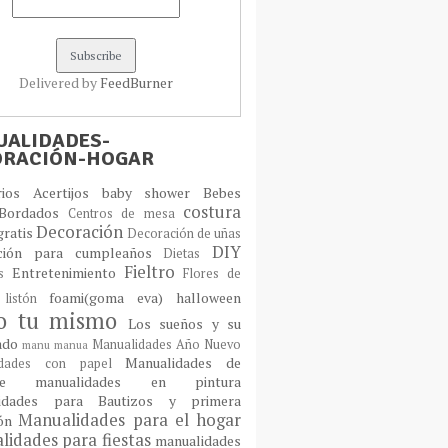
Delivered by
FeedBurner
ALIDADES-
ORACIÓN-HOGAR
orios
Acertijos
baby shower
Bebes
costura
Bordados
Centros de mesa
Decoración
gratis
Decoración de uñas
DIY
ción para cumpleaños
Dietas
Fieltro
Entretenimiento
os
Flores de
foami(goma eva)
halloween
 listón
lo tu mismo
Los sueños y su
cado
Manualidades Año Nuevo
manu
manua
Manualidades de
idades con papel
laje
manualidades en pintura
idades para Bautizos y primera
Manualidades para el hogar
ión
idades para fiestas
manualidades