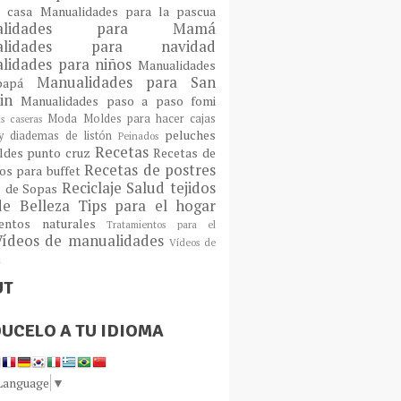
a casa
Manualidades para la pascua
ualidades para Mamá
alidades para navidad
lidades para niños
Manualidades
Manualidades para San
 papá
tin
Manualidades paso a paso fomi
Moda
Moldes para hacer cajas
as caseras
peluches
 diademas de listón
Peinados
Recetas
ldes
punto cruz
Recetas de
Recetas de postres
os para buffet
Reciclaje
Salud
tejidos
s de Sopas
de Belleza
Tips para el hogar
ientos naturales
Tratamientos para el
Vídeos de manualidades
Vídeos de
n
UT
UCELO A TU IDIOMA
 Language
▼