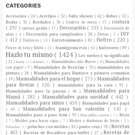
CATEGORIES
Accesorios
( 24 )
Acertijos
( 32 )
baby shower
( 62 )
Bebes
( 52 )
costura
Bodas
( 35 )
Bordados
( 36 )
Centros de mesa
( 13 )
( 297 )
Decoración
( 133 )
cursos gratis
( 17 )
Decoración de
DIY
Decoración para cumpleaños
( 28 )
uñas
( 4 )
Dietas
( 5 )
( 412 )
Fieltro
( 220 )
Entretenimiento
( 82 )
Dulceros
( 14 )
foami(goma eva)
( 61 )
halloween
( 89 )
Flores de tela y listón
( 15 )
Hazlo tu mismo
( 1424 )
Los sueños y su significado
( 21 )
Manualidades Año Nuevo
( 4 )
Manualidades
manu
( 1 )
manua
( 1 )
Manualidades de Reciclaje
( 70 )
manualidades en
con papel
( 9 )
pintura
( 28 )
Manualidades para Bautizos y primera comunión
Manualidades para el hogar
( 275 )
Manualidades
( 19 )
para fiestas
( 126 )
manualidades para la casa
( 91 )
Manualidades para
Manualidades para la pascua
( 46 )
Mamá
( 281 )
Manualidades para navidad
( 442 )
Manualidades para niños
( 410 )
Manualidades para papá
Manualidades para San valentin
( 147 )
( 69 )
Manualidades paso a paso fomi
( 39 )
Moda
Mascarillas caseras
( 2 )
( 7 )
Moldes para hacer cajas
( 7 )
Moños y diademas de listón
( 3 )
Recetas
peluches con moldes
( 81 )
punto cruz
( 78 )
Peinados
( 2 )
( 463 )
Recetas de
Recetas de Bocaditos para buffet
( 27 )