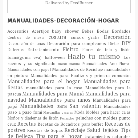
Delivered by
FeedBurner
MANUALIDADES-DECORACIÓN-HOGAR
Accesorios
Acertijos
baby shower
Bebes
Bodas
Bordados
costura
Decoración
cursos gratis
Centros de mesa
DIY
Decoración para cumpleaños
Decoración de uñas
Dietas
Fieltro
Entretenimiento
Dulceros
Flores de tela y listón
Hazlo tu mismo
foami(goma eva)
halloween
Los
sueños y su significado
Manualidades Año Nuevo
manu
manua
Manualidades de Reciclaje
manualidades
Manualidades con papel
en pintura
Manualidades para Bautizos y primera comunión
Manualidades para el hogar
Manualidades para
fiestas
manualidades para la casa
Manualidades para la
Manualidades para Mamá
Manualidades para
pascua
navidad
Manualidades para niños
Manualidades para
Manualidades para San valentin
papá
Manualidades
paso a paso fomi
Moda
Moldes para hacer cajas
Mascarillas caseras
peluches con moldes
punto
Moños y diademas de listón
Peinados
Recetas
Recetas de
cruz
Recetas de Bocaditos para buffet
postres
Reciclaje
Salud
tejidos
Típs
Recetas de Sopas
de Belleza
Tips para el hogar
tratamientos naturales