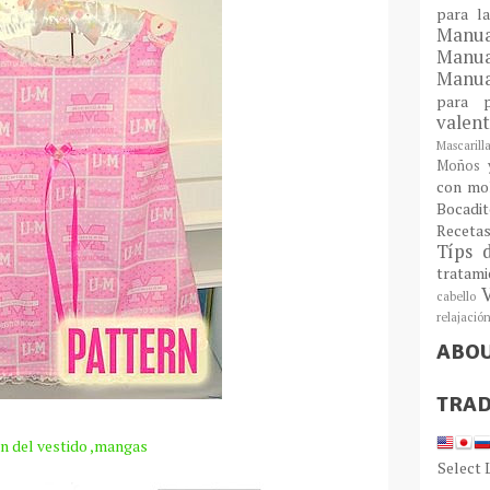
para l
Man
Manu
Manua
para
valen
Mascarill
Moños y
con mo
Bocadit
Receta
Típs 
tratam
cabello
relajació
ABO
TRAD
n del vestido ,mangas
Select