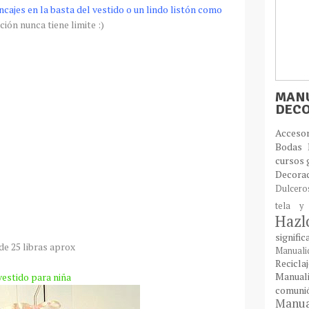
cajes en la basta del vestido o un lindo
listón
como
ión nunca tiene limite :)
MANU
DEC
Acces
Bodas
cursos 
Decora
Dulcer
tela y
Haz
signifi
 de 25 libras aprox
Manual
Recic
Manual
vestido para niña
comun
Manual