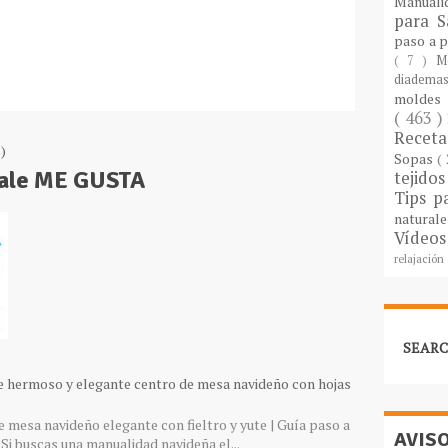
Manuali
para S
paso a 
( 7 )
M
diademas
molde
( 463 )
Recet
)
Sopas
(
Dale ME GUSTA
tejido
Tips p
natural
Vídeos
relajación
SEARC
e hermoso y elegante centro de mesa navideño con hojas
 mesa navideño elegante con fieltro y yute | Guía paso a
AVIS
Si buscas una manualidad navideña el...