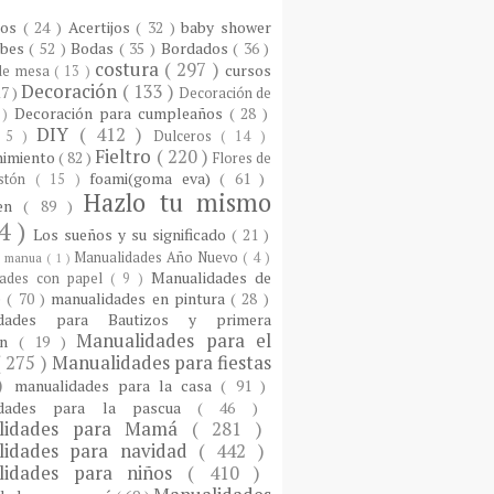
ios
( 24 )
Acertijos
( 32 )
baby shower
ebes
( 52 )
Bodas
( 35 )
Bordados
( 36 )
costura
( 297 )
cursos
 de mesa
( 13 )
Decoración
( 133 )
17 )
Decoración de
Decoración para cumpleaños
( 28 )
 )
DIY
( 412 )
 5 )
Dulceros
( 14 )
Fieltro
( 220 )
nimiento
( 82 )
Flores de
foami(goma eva)
( 61 )
istón
( 15 )
Hazlo tu mismo
een
( 89 )
4 )
Los sueños y su significado
( 21 )
Manualidades Año Nuevo
( 4 )
)
manua
( 1 )
Manualidades de
dades con papel
( 9 )
e
( 70 )
manualidades en pintura
( 28 )
idades para Bautizos y primera
Manualidades para el
ón
( 19 )
( 275 )
Manualidades para fiestas
 )
manualidades para la casa
( 91 )
idades para la pascua
( 46 )
lidades para Mamá
( 281 )
lidades para navidad
( 442 )
lidades para niños
( 410 )