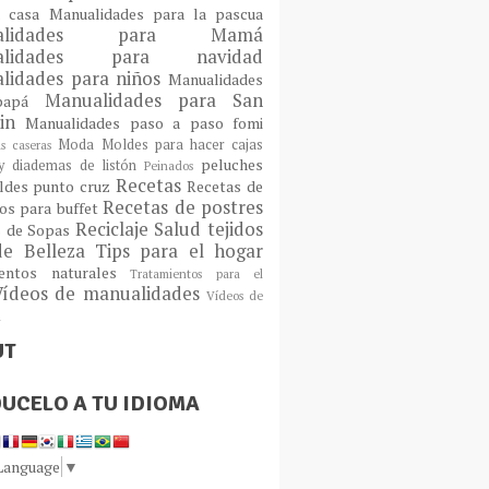
a casa
Manualidades para la pascua
ualidades para Mamá
alidades para navidad
lidades para niños
Manualidades
Manualidades para San
 papá
tin
Manualidades paso a paso fomi
Moda
Moldes para hacer cajas
as caseras
peluches
 diademas de listón
Peinados
Recetas
ldes
punto cruz
Recetas de
Recetas de postres
os para buffet
Reciclaje
Salud
tejidos
s de Sopas
de Belleza
Tips para el hogar
ientos naturales
Tratamientos para el
Vídeos de manualidades
Vídeos de
n
UT
UCELO A TU IDIOMA
 Language
▼