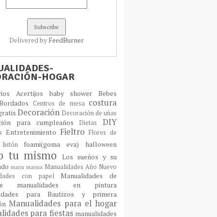
Delivered by
FeedBurner
ALIDADES-
ORACIÓN-HOGAR
orios
Acertijos
baby shower
Bebes
costura
Bordados
Centros de mesa
Decoración
gratis
Decoración de uñas
DIY
ción para cumpleaños
Dietas
Fieltro
Entretenimiento
os
Flores de
foami(goma eva)
halloween
 listón
lo tu mismo
Los sueños y su
cado
Manualidades Año Nuevo
manu
manua
Manualidades de
idades con papel
laje
manualidades en pintura
idades para Bautizos y primera
Manualidades para el hogar
ión
idades para fiestas
manualidades