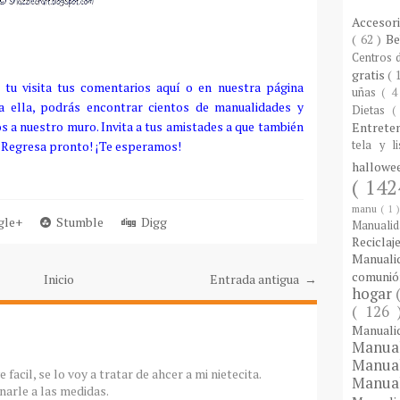
Accesor
( 62 )
B
Centros
gratis
( 
tu visita tus comentarios aquí o en nuestra página
uñas
( 4
 a ella, podrás encontrar cientos de manualidades y
Dietas
(
 a nuestro muro. Invita a tus amistades a que también
Entrete
! ¡Regresa pronto! ¡Te esperamos!
tela y l
hallow
( 142
manu
( 1 
le+
Stumble
Digg
Manuali
Reciclaj
Manual
comuni
Inicio
Entrada antigua →
hogar
( 126
Manual
Manua
Manua
facil, se lo voy a tratar de ahcer a mi nietecita.
Manua
narle a las medidas.