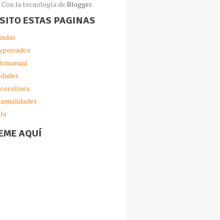
Con la tecnología de
Blogger
.
ISITO ESTAS PAGINAS
indas
ypeinados
omanual
idades
iosenlinea
anualidades
lla
EME AQUÍ