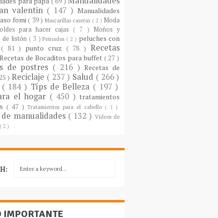
Manualidades
dades para papá
( 69 )
an valentin
( 147 )
Manualidades
paso fomi
( 39 )
Moda
Mascarillas caseras
( 2 )
oldes para hacer cajas
( 7 )
Moños y
peluches con
 de listón
( 3 )
Peinados
( 2 )
Recetas
s
( 81 )
punto cruz
( 78 )
Recetas de Bocaditos para buffet
( 27 )
as de postres
( 216 )
Recetas de
Reciclaje
( 237 )
Salud
( 266 )
 25 )
s
( 184 )
Típs de Belleza
( 197 )
ara el hogar
( 450 )
tratamientos
es
( 47 )
Tratamientos para el cabello
( 1 )
 de manualidades
( 132 )
Vídeos de
( 2 )
H:
O IMPORTANTE