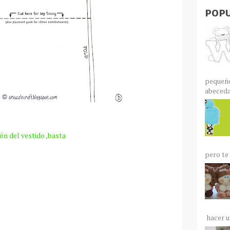
POPU
pequeño
abecedar
ón del vestido ,basta
pero te 
hacer un