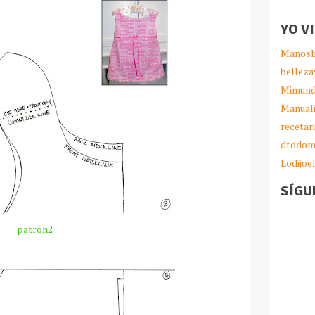
YO V
Manosl
belleza
Mimund
Manual
recetar
dtodom
Lodijoe
SÍGU
patrón2