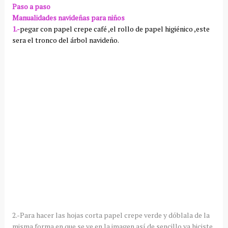
Paso a paso
Manualidades
navideñas para niños
1.-
pegar con papel
crepe
café ,el rollo de papel
higiénico
,este
sera el tronco del
árbol
navideño.
2.-Para hacer las hojas corta papel
crepe
verde y
dóblala
de la
misma forma en que se ve en la
imagen
así
de sencillo ya hiciste