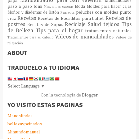
Manualidades para San valentin
papá
Manualidades
paso a paso fomi
Moda
Moldes para hacer cajas
Mascarillas caseras
peluches con moldes
punto
Moños y diademas de listón
Peinados
Recetas
Recetas de
cruz
Recetas de Bocaditos para buffet
postres
Reciclaje
Salud
tejidos
Típs
Recetas de Sopas
de Belleza
Tips para el hogar
tratamientos naturales
Vídeos de manualidades
Tratamientos para el cabello
Vídeos de
relajación
ABOUT
TRADUCELO A TU IDIOMA
Select Language
▼
Con la tecnología de
Blogger
.
YO VISITO ESTAS PAGINAS
Manoslindas
bellezaypeinados
Mimundomanual