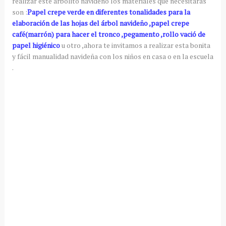
realizar este
arbolito
navideño los materiales que necesitaras
son :
Papel
crepe
verde en diferentes tonalidades para la
elaboración de las hojas del
árbol
navideño ,papel
crepe
café(marrón) para hacer el tronco ,pegamento ,rollo
vació
de
papel
higiénico
u otro ,ahora te invitamos a realizar esta bonita
y fácil
manualidad
navideña con los niños en casa o en la escuela
.