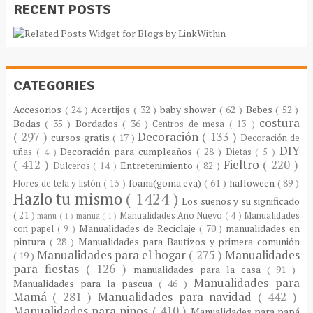
RECENT POSTS
CATEGORIES
Accesorios
( 24 )
Acertijos
( 32 )
baby shower
( 62 )
Bebes
( 52 )
costura
Bodas
( 35 )
Bordados
( 36 )
Centros de mesa
( 13 )
( 297 )
Decoración
( 133 )
cursos gratis
( 17 )
Decoración de
DIY
Decoración para cumpleaños
( 28 )
uñas
( 4 )
Dietas
( 5 )
( 412 )
Fieltro
( 220 )
Entretenimiento
( 82 )
Dulceros
( 14 )
foami(goma eva)
( 61 )
halloween
( 89 )
Flores de tela y listón
( 15 )
Hazlo tu mismo
( 1424 )
Los sueños y su significado
( 21 )
Manualidades Año Nuevo
( 4 )
Manualidades
manu
( 1 )
manua
( 1 )
Manualidades de Reciclaje
( 70 )
manualidades en
con papel
( 9 )
pintura
( 28 )
Manualidades para Bautizos y primera comunión
Manualidades para el hogar
( 275 )
Manualidades
( 19 )
para fiestas
( 126 )
manualidades para la casa
( 91 )
Manualidades para
Manualidades para la pascua
( 46 )
Mamá
( 281 )
Manualidades para navidad
( 442 )
Manualidades para niños
( 410 )
Manualidades para papá