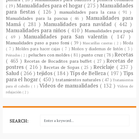
Manualidades para el hogar
( 275 )
Manualidades
( 19 )
para fiestas
( 126 )
manualidades para la casa
( 91 )
Manualidades para
Manualidades para la pascua
( 46 )
Mamá
( 281 )
Manualidades para navidad
( 442 )
Manualidades para niños
( 410 )
Manualidades para papá
Manualidades para San valentin
( 147 )
( 69 )
Manualidades paso a paso fomi
( 39 )
Moda
Mascarillas caseras
( 2 )
( 7 )
Moldes para hacer cajas
( 7 )
Moños y diademas de listón
( 3 )
Recetas
peluches con moldes
( 81 )
punto cruz
( 78 )
Peinados
( 2 )
( 463 )
Recetas de
Recetas de Bocaditos para buffet
( 27 )
postres
( 216 )
Reciclaje
( 237 )
Recetas de Sopas
( 25 )
Salud
( 266 )
tejidos
( 184 )
Típs de Belleza
( 197 )
Tips
para el hogar
( 450 )
tratamientos naturales
( 47 )
Tratamientos
Vídeos de manualidades
( 132 )
para el cabello
( 1 )
Vídeos de
relajación
( 2 )
SEARCH: