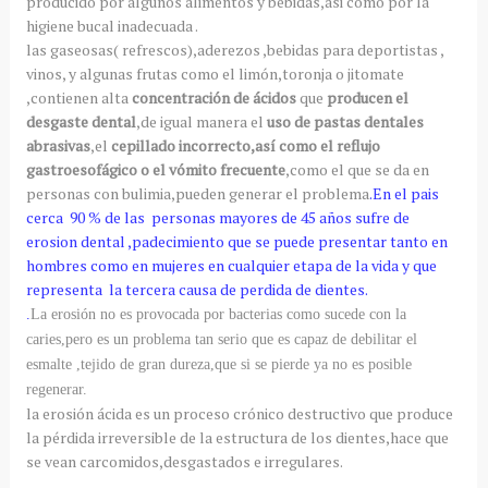
producido por algunos alimentos y bebidas,asi como por la
higiene bucal inadecuada .
las gaseosas( refrescos),aderezos ,bebidas para deportistas ,
vinos, y algunas frutas como el limón,toronja o jitomate
,contienen alta
concentración de ácidos
que
producen el
desgaste dental
,de igual manera el
uso de pastas dentales
abrasivas
,el
cepillado incorrecto,así como el reflujo
gastroesofágico o el vómito frecuente
,como el que se da en
personas con bulimia,pueden generar el problema
.En el pais
cerca 90 % de las personas mayores de 45 años sufre de
erosion dental ,padecimiento que se puede presentar tanto en
hombres como en mujeres en cualquier etapa de la vida y que
representa la tercera causa de perdida de dientes.
.
La erosión no es provocada por bacterias como sucede con la
caries,pero es un problema tan serio que es capaz de debilitar el
esmalte ,tejido de gran dureza,que si se pierde ya no es posible
regenerar.
la erosión ácida es un proceso crónico destructivo que produce
la pérdida irreversible de la estructura de los dientes,hace que
se vean carcomidos,desgastados e irregulares.