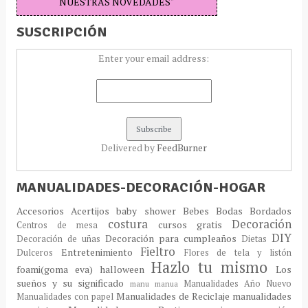
NUESTRAS NOVEDADES"
SUSCRIPCIÓN
Enter your email address:
Delivered by
FeedBurner
MANUALIDADES-DECORACIÓN-HOGAR
Accesorios
Acertijos
baby shower
Bebes
Bodas
Bordados
costura
Decoración
cursos gratis
Centros de mesa
DIY
Decoración para cumpleaños
Decoración de uñas
Dietas
Fieltro
Entretenimiento
Dulceros
Flores de tela y listón
Hazlo tu mismo
foami(goma eva)
halloween
Los
sueños y su significado
Manualidades Año Nuevo
manu
manua
Manualidades de Reciclaje
manualidades
Manualidades con papel