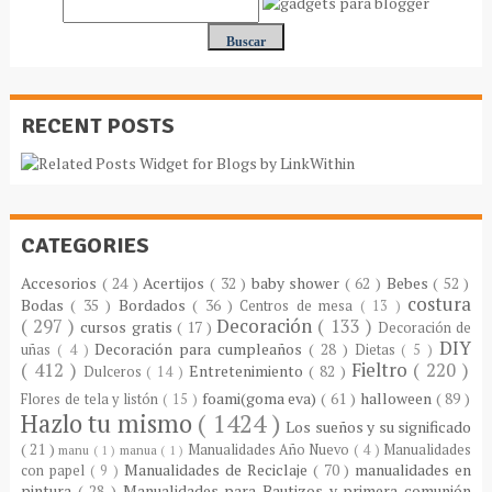
RECENT POSTS
CATEGORIES
Accesorios
( 24 )
Acertijos
( 32 )
baby shower
( 62 )
Bebes
( 52 )
costura
Bodas
( 35 )
Bordados
( 36 )
Centros de mesa
( 13 )
( 297 )
Decoración
( 133 )
cursos gratis
( 17 )
Decoración de
DIY
Decoración para cumpleaños
( 28 )
uñas
( 4 )
Dietas
( 5 )
( 412 )
Fieltro
( 220 )
Entretenimiento
( 82 )
Dulceros
( 14 )
foami(goma eva)
( 61 )
halloween
( 89 )
Flores de tela y listón
( 15 )
Hazlo tu mismo
( 1424 )
Los sueños y su significado
( 21 )
Manualidades Año Nuevo
( 4 )
Manualidades
manu
( 1 )
manua
( 1 )
Manualidades de Reciclaje
( 70 )
manualidades en
con papel
( 9 )
pintura
( 28 )
Manualidades para Bautizos y primera comunión