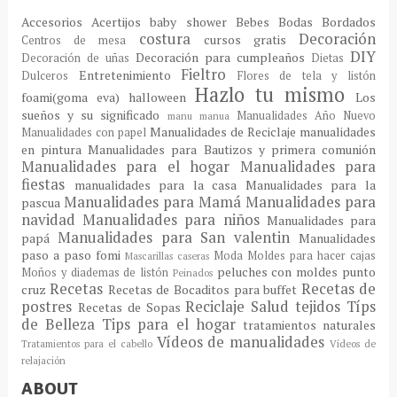
Accesorios
Acertijos
baby shower
Bebes
Bodas
Bordados
costura
Decoración
cursos gratis
Centros de mesa
DIY
Decoración para cumpleaños
Decoración de uñas
Dietas
Fieltro
Entretenimiento
Dulceros
Flores de tela y listón
Hazlo tu mismo
foami(goma eva)
halloween
Los
sueños y su significado
Manualidades Año Nuevo
manu
manua
Manualidades de Reciclaje
manualidades
Manualidades con papel
en pintura
Manualidades para Bautizos y primera comunión
Manualidades para el hogar
Manualidades para
fiestas
manualidades para la casa
Manualidades para la
Manualidades para Mamá
Manualidades para
pascua
navidad
Manualidades para niños
Manualidades para
Manualidades para San valentin
papá
Manualidades
paso a paso fomi
Moda
Moldes para hacer cajas
Mascarillas caseras
peluches con moldes
punto
Moños y diademas de listón
Peinados
Recetas
Recetas de
cruz
Recetas de Bocaditos para buffet
postres
Reciclaje
Salud
tejidos
Típs
Recetas de Sopas
de Belleza
Tips para el hogar
tratamientos naturales
Vídeos de manualidades
Tratamientos para el cabello
Vídeos de
relajación
ABOUT