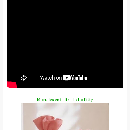
Morrales en fieltro
Hello
Kitty