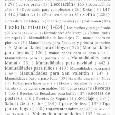
( 297 )
Decoración
( 133 )
cursos gratis
( 17 )
Decoración de
DIY
Decoración para cumpleaños
( 28 )
uñas
( 4 )
Dietas
( 5 )
( 412 )
Fieltro
( 220 )
Entretenimiento
( 82 )
Dulceros
( 14 )
foami(goma eva)
( 61 )
halloween
( 89 )
Flores de tela y listón
( 15 )
Hazlo tu mismo
( 1424 )
Los sueños y su significado
( 21 )
Manualidades Año Nuevo
( 4 )
Manualidades
manu
( 1 )
manua
( 1 )
Manualidades de Reciclaje
( 70 )
manualidades en
con papel
( 9 )
pintura
( 28 )
Manualidades para Bautizos y primera comunión
Manualidades para el hogar
( 275 )
Manualidades
( 19 )
para fiestas
( 126 )
manualidades para la casa
( 91 )
Manualidades para
Manualidades para la pascua
( 46 )
Mamá
( 281 )
Manualidades para navidad
( 442 )
Manualidades para niños
( 410 )
Manualidades para papá
Manualidades para San valentin
( 147 )
( 69 )
Manualidades paso a paso fomi
( 39 )
Moda
Mascarillas caseras
( 2 )
( 7 )
Moldes para hacer cajas
( 7 )
Moños y diademas de listón
( 3 )
Recetas
peluches con moldes
( 81 )
punto cruz
( 78 )
Peinados
( 2 )
( 463 )
Recetas de
Recetas de Bocaditos para buffet
( 27 )
postres
( 216 )
Reciclaje
( 237 )
Recetas de Sopas
( 25 )
Salud
( 266 )
tejidos
( 184 )
Típs de Belleza
( 197 )
Tips
para el hogar
( 450 )
tratamientos naturales
( 47 )
Tratamientos
Vídeos de manualidades
( 132 )
para el cabello
( 1 )
Vídeos de