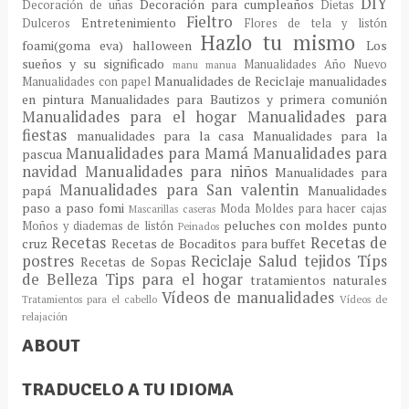
DIY
Decoración para cumpleaños
Decoración de uñas
Dietas
Fieltro
Entretenimiento
Dulceros
Flores de tela y listón
Hazlo tu mismo
foami(goma eva)
halloween
Los
sueños y su significado
Manualidades Año Nuevo
manu
manua
Manualidades de Reciclaje
manualidades
Manualidades con papel
en pintura
Manualidades para Bautizos y primera comunión
Manualidades para el hogar
Manualidades para
fiestas
manualidades para la casa
Manualidades para la
Manualidades para Mamá
Manualidades para
pascua
navidad
Manualidades para niños
Manualidades para
Manualidades para San valentin
papá
Manualidades
paso a paso fomi
Moda
Moldes para hacer cajas
Mascarillas caseras
peluches con moldes
punto
Moños y diademas de listón
Peinados
Recetas
Recetas de
cruz
Recetas de Bocaditos para buffet
postres
Reciclaje
Salud
tejidos
Típs
Recetas de Sopas
de Belleza
Tips para el hogar
tratamientos naturales
Vídeos de manualidades
Tratamientos para el cabello
Vídeos de
relajación
ABOUT
TRADUCELO A TU IDIOMA