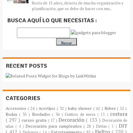
fiesta de 15 años, denota de mucha organización y
planificación, que se debe de hacer con mu...
BUSCA AQUÍ LO QUE NECESITAS :
RECENT POSTS
CATEGORIES
Accesorios
( 24 )
Acertijos
( 32 )
baby shower
( 62 )
Bebes
( 52 )
costura
Bodas
( 35 )
Bordados
( 36 )
Centros de mesa
( 13 )
( 297 )
Decoración
( 133 )
cursos gratis
( 17 )
Decoración de
DIY
Decoración para cumpleaños
( 28 )
uñas
( 4 )
Dietas
( 5 )
( 412 )
Fieltro
( 220 )
Entretenimiento
( 82 )
Dulceros
( 14 )