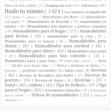
foami(goma eva)
( 61 )
halloween
( 89 )
Flores de tela y listón
( 15 )
Hazlo tu mismo
( 1424 )
Los sueños y su significado
( 21 )
Manualidades Año Nuevo
( 4 )
Manualidades
manu
( 1 )
manua
( 1 )
Manualidades de Reciclaje
( 70 )
manualidades en
con papel
( 9 )
pintura
( 28 )
Manualidades para Bautizos y primera comunión
Manualidades para el hogar
( 275 )
Manualidades
( 19 )
para fiestas
( 126 )
manualidades para la casa
( 91 )
Manualidades para
Manualidades para la pascua
( 46 )
Mamá
( 281 )
Manualidades para navidad
( 442 )
Manualidades para niños
( 410 )
Manualidades para papá
Manualidades para San valentin
( 147 )
( 69 )
Manualidades paso a paso fomi
( 39 )
Moda
Mascarillas caseras
( 2 )
( 7 )
Moldes para hacer cajas
( 7 )
Moños y diademas de listón
( 3 )
Recetas
peluches con moldes
( 81 )
punto cruz
( 78 )
Peinados
( 2 )
( 463 )
Recetas de
Recetas de Bocaditos para buffet
( 27 )
postres
( 216 )
Reciclaje
( 237 )
Recetas de Sopas
( 25 )
Salud
( 266 )
tejidos
( 184 )
Típs de Belleza
( 197 )
Tips
para el hogar
( 450 )
tratamientos naturales
( 47 )
Tratamientos
Vídeos de manualidades
( 132 )
para el cabello
( 1 )
Vídeos de
relajación
( 2 )