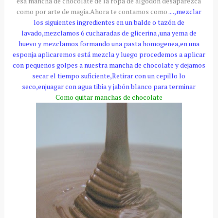
esa mancha de chocolate de la ropa de algodón desaparezca
como por arte de magia.Ahora te contamos como
....,mezclar
los siguientes ingredientes en un balde o tazón de
lavado,mezclamos 6 cucharadas de glicerina ,una yema de
huevo y mezclamos formando una pasta homogenea,en una
esponja aplicaremos está mezcla y luego procedemos a aplicar
con pequeños golpes a nuestra mancha de chocolate y dejamos
secar el tiempo suficiente,Retirar con un cepillo lo
seco,enjuagar con agua tibia y jabón blanco para terminar
Como quitar manchas de chocolate