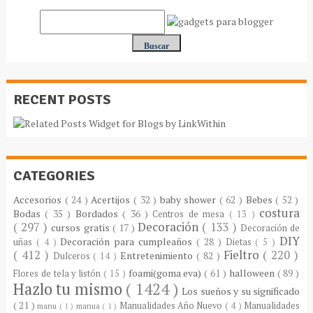
RECENT POSTS
CATEGORIES
Accesorios
( 24 )
Acertijos
( 32 )
baby shower
( 62 )
Bebes
( 52 )
costura
Bodas
( 35 )
Bordados
( 36 )
Centros de mesa
( 13 )
( 297 )
Decoración
( 133 )
cursos gratis
( 17 )
Decoración de
DIY
Decoración para cumpleaños
( 28 )
uñas
( 4 )
Dietas
( 5 )
( 412 )
Fieltro
( 220 )
Entretenimiento
( 82 )
Dulceros
( 14 )
foami(goma eva)
( 61 )
halloween
( 89 )
Flores de tela y listón
( 15 )
Hazlo tu mismo
( 1424 )
Los sueños y su significado
( 21 )
Manualidades Año Nuevo
( 4 )
Manualidades
manu
( 1 )
manua
( 1 )