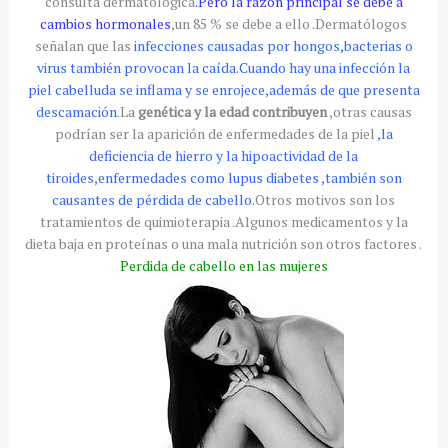
consulta dermatológica
.Pero la razón principal se debe a
cambios hormonales
,un 85 % se debe a ello .Dermatólogos
señalan que las
infecciones causadas por hongos,bacterias o
virus también provocan la caída.Cuando hay una infección la
piel cabelluda se inflama y se enrojece,además de que presenta
descamación
.La
genética y la edad contribuyen
,otras causas
podrían ser la aparición de enfermedades de la piel
,la
deficiencia de hierro y la
hipoactividad
de la
tiroides,enfermedades como lupus diabetes ,también son
causantes de pérdida de cabello.
Otros motivos son los
tratamientos
de quimioterapia .Algunos
medicamentos
y la
dieta baja en proteínas o una mala nutrición son otros factores .
Perdida de cabello en las mujeres