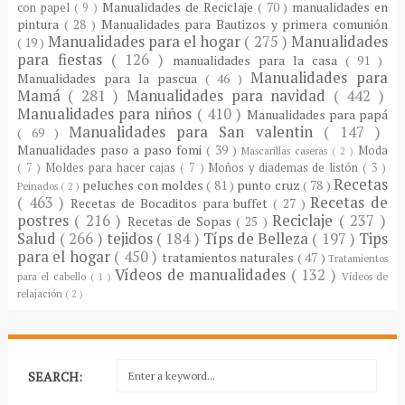
Manualidades de Reciclaje
( 70 )
manualidades en
con papel
( 9 )
pintura
( 28 )
Manualidades para Bautizos y primera comunión
Manualidades para el hogar
( 275 )
Manualidades
( 19 )
para fiestas
( 126 )
manualidades para la casa
( 91 )
Manualidades para
Manualidades para la pascua
( 46 )
Mamá
( 281 )
Manualidades para navidad
( 442 )
Manualidades para niños
( 410 )
Manualidades para papá
Manualidades para San valentin
( 147 )
( 69 )
Manualidades paso a paso fomi
( 39 )
Moda
Mascarillas caseras
( 2 )
( 7 )
Moldes para hacer cajas
( 7 )
Moños y diademas de listón
( 3 )
Recetas
peluches con moldes
( 81 )
punto cruz
( 78 )
Peinados
( 2 )
( 463 )
Recetas de
Recetas de Bocaditos para buffet
( 27 )
postres
( 216 )
Reciclaje
( 237 )
Recetas de Sopas
( 25 )
Salud
( 266 )
tejidos
( 184 )
Típs de Belleza
( 197 )
Tips
para el hogar
( 450 )
tratamientos naturales
( 47 )
Tratamientos
Vídeos de manualidades
( 132 )
para el cabello
( 1 )
Vídeos de
relajación
( 2 )
SEARCH: