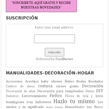
"SUSCRIBETE AQUÍ GRATIS Y RECIBE
NUESTRAS NOVEDADES"
SUSCRIPCIÓN
Enter your email address:
Delivered by
FeedBurner
MANUALIDADES-DECORACIÓN-HOGAR
Accesorios
Acertijos
baby shower
Bebes
Bodas
Bordados
costura
Decoración
cursos gratis
Centros de mesa
DIY
Decoración para cumpleaños
Decoración de uñas
Dietas
Fieltro
Entretenimiento
Dulceros
Flores de tela y listón
Hazlo tu mismo
foami(goma eva)
halloween
Los
sueños y su significado
Manualidades Año Nuevo
manu
manua