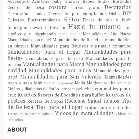
Accesorios
Acertijos
baby shower
Bebes
Bodas
Bordados
costura
Decoración
cursos gratis
Centros de mesa
DIY
Decoración para cumpleaños
Decoración de uñas
Dietas
Fieltro
Entretenimiento
Dulceros
Flores de tela y listón
Hazlo tu mismo
foami(goma eva)
halloween
Los
sueños y su significado
Manualidades Año Nuevo
manu
manua
Manualidades de Reciclaje
manualidades
Manualidades con papel
en pintura
Manualidades para Bautizos y primera comunión
Manualidades para el hogar
Manualidades para
fiestas
manualidades para la casa
Manualidades para la
Manualidades para Mamá
Manualidades para
pascua
navidad
Manualidades para niños
Manualidades para
Manualidades para San valentin
papá
Manualidades
paso a paso fomi
Moda
Moldes para hacer cajas
Mascarillas caseras
peluches con moldes
punto
Moños y diademas de listón
Peinados
Recetas
Recetas de
cruz
Recetas de Bocaditos para buffet
postres
Reciclaje
Salud
tejidos
Típs
Recetas de Sopas
de Belleza
Tips para el hogar
tratamientos naturales
Vídeos de manualidades
Tratamientos para el cabello
Vídeos de
relajación
ABOUT