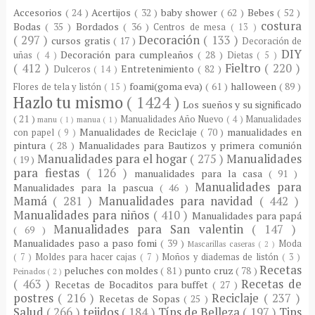
Accesorios
( 24 )
Acertijos
( 32 )
baby shower
( 62 )
Bebes
( 52 )
costura
Bodas
( 35 )
Bordados
( 36 )
Centros de mesa
( 13 )
( 297 )
Decoración
( 133 )
cursos gratis
( 17 )
Decoración de
DIY
Decoración para cumpleaños
( 28 )
uñas
( 4 )
Dietas
( 5 )
( 412 )
Fieltro
( 220 )
Entretenimiento
( 82 )
Dulceros
( 14 )
foami(goma eva)
( 61 )
halloween
( 89 )
Flores de tela y listón
( 15 )
Hazlo tu mismo
( 1424 )
Los sueños y su significado
( 21 )
Manualidades Año Nuevo
( 4 )
Manualidades
manu
( 1 )
manua
( 1 )
Manualidades de Reciclaje
( 70 )
manualidades en
con papel
( 9 )
pintura
( 28 )
Manualidades para Bautizos y primera comunión
Manualidades para el hogar
( 275 )
Manualidades
( 19 )
para fiestas
( 126 )
manualidades para la casa
( 91 )
Manualidades para
Manualidades para la pascua
( 46 )
Mamá
( 281 )
Manualidades para navidad
( 442 )
Manualidades para niños
( 410 )
Manualidades para papá
Manualidades para San valentin
( 147 )
( 69 )
Manualidades paso a paso fomi
( 39 )
Moda
Mascarillas caseras
( 2 )
( 7 )
Moldes para hacer cajas
( 7 )
Moños y diademas de listón
( 3 )
Recetas
peluches con moldes
( 81 )
punto cruz
( 78 )
Peinados
( 2 )
( 463 )
Recetas de
Recetas de Bocaditos para buffet
( 27 )
postres
( 216 )
Reciclaje
( 237 )
Recetas de Sopas
( 25 )
Salud
( 266 )
tejidos
( 184 )
Típs de Belleza
( 197 )
Tips