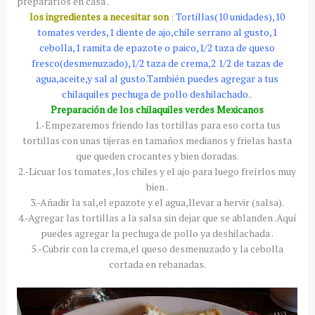
prepararlos en casa .
los ingredientes a necesitar son
:
Tortillas(10 unidades),10
tomates verdes,1 diente de ajo,chile serrano al gusto,1
cebolla,1 ramita de epazote o paico,1/2 taza de queso
fresco(desmenuzado),1/2 taza de crema,2 1/2 de tazas de
agua,aceite,y sal al gusto.También puedes agregar a tus
chilaquiles pechuga de pollo deshilachado
..
Preparación de los chilaquiles verdes Mexicanos
1.-Empezaremos friendo las tortillas para eso corta tus
tortillas con unas tijeras en tamaños medianos y frielas hasta
que queden crocantes y bien doradas.
2.-Licuar los tomates ,los chiles y el ajo para luego freírlos muy
bien .
3.-Añadir la sal,el epazote y el agua,llevar a hervir (salsa).
4.-Agregar las tortillas a la salsa sin dejar que se ablanden .Aquí
puedes agregar la pechuga de pollo ya deshilachada .
5.-Cubrir con la crema,el queso desmenuzado y la cebolla
cortada en rebanadas.