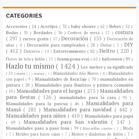
CATEGORIES
Accesorios
( 24 )
Acertijos
( 32 )
baby shower
( 62 )
Bebes
( 52 )
costura
Bodas
( 35 )
Bordados
( 36 )
Centros de mesa
( 13 )
( 297 )
Decoración
( 133 )
cursos gratis
( 17 )
Decoración de
DIY
Decoración para cumpleaños
( 28 )
uñas
( 4 )
Dietas
( 5 )
( 412 )
Fieltro
( 220 )
Entretenimiento
( 82 )
Dulceros
( 14 )
foami(goma eva)
( 61 )
halloween
( 89 )
Flores de tela y listón
( 15 )
Hazlo tu mismo
( 1424 )
Los sueños y su significado
( 21 )
Manualidades Año Nuevo
( 4 )
Manualidades
manu
( 1 )
manua
( 1 )
Manualidades de Reciclaje
( 70 )
manualidades en
con papel
( 9 )
pintura
( 28 )
Manualidades para Bautizos y primera comunión
Manualidades para el hogar
( 275 )
Manualidades
( 19 )
para fiestas
( 126 )
manualidades para la casa
( 91 )
Manualidades para
Manualidades para la pascua
( 46 )
Mamá
( 281 )
Manualidades para navidad
( 442 )
Manualidades para niños
( 410 )
Manualidades para papá
Manualidades para San valentin
( 147 )
( 69 )
Manualidades paso a paso fomi
( 39 )
Moda
Mascarillas caseras
( 2 )
( 7 )
Moldes para hacer cajas
( 7 )
Moños y diademas de listón
( 3 )