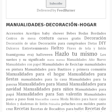
Delivered by
FeedBurner
MANUALIDADES-DECORACIÓN-HOGAR
Accesorios
Acertijos
baby shower
Bebes
Bodas
Bordados
costura
Decoración
cursos gratis
Centros de mesa
DIY
Decoración para cumpleaños
Decoración de uñas
Dietas
Fieltro
Entretenimiento
Dulceros
Flores de tela y listón
Hazlo tu mismo
foami(goma eva)
halloween
Los
sueños y su significado
Manualidades Año Nuevo
manu
manua
Manualidades de Reciclaje
manualidades
Manualidades con papel
en pintura
Manualidades para Bautizos y primera comunión
Manualidades para el hogar
Manualidades para
fiestas
manualidades para la casa
Manualidades para la
Manualidades para Mamá
Manualidades para
pascua
navidad
Manualidades para niños
Manualidades para
Manualidades para San valentin
papá
Manualidades
paso a paso fomi
Moda
Moldes para hacer cajas
Mascarillas caseras
peluches con moldes
punto
Moños y diademas de listón
Peinados
Recetas
Recetas de
cruz
Recetas de Bocaditos para buffet