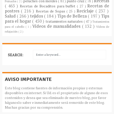
Recetas
peluches con moldes
( 81 )
punto cruz
( 78 )
Peinados
( 2 )
( 463 )
Recetas de
Recetas de Bocaditos para buffet
( 27 )
postres
( 216 )
Reciclaje
( 237 )
Recetas de Sopas
( 25 )
Salud
( 266 )
tejidos
( 184 )
Típs de Belleza
( 197 )
Tips
para el hogar
( 450 )
tratamientos naturales
( 47 )
Tratamientos
Vídeos de manualidades
( 132 )
para el cabello
( 1 )
Vídeos de
relajación
( 2 )
SEARCH:
AVISO IMPORTANTE
Este blog contiene fuentes de información propias y externas
disponibles en internet. Si Ud. es el propietario de alguno de esos
contenidos y desea que sea eliminado de nuestro blog, por favor
háganoslo saber e inmediatamente será removido de este blog.
Muchas gracias por su comprensión.