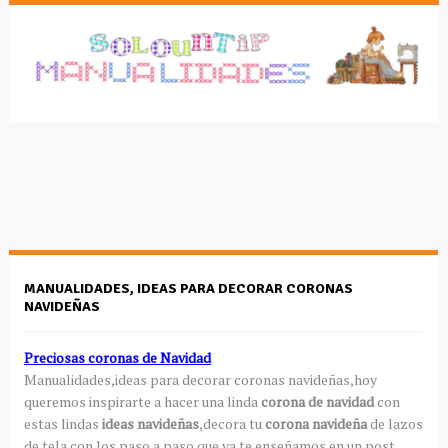
MANUALIDADES, IDEAS PARA DECORAR CORONAS
NAVIDEÑAS
Preciosas coronas de Navidad
Manualidades
,ideas para decorar coronas navideñas,hoy
queremos
inspirarte
a hacer una linda
corona de navidad
con
estas lindas
ideas navideñas
,decora tu
corona navideña
de lazos
de tela con los paso a paso que ya te enseñamos en un post