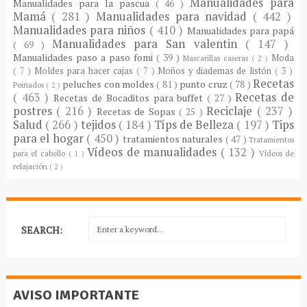
Manualidades para
Manualidades para la pascua
( 46 )
Mamá
( 281 )
Manualidades para navidad
( 442 )
Manualidades para niños
( 410 )
Manualidades para papá
Manualidades para San valentin
( 147 )
( 69 )
Manualidades paso a paso fomi
( 39 )
Moda
Mascarillas caseras
( 2 )
( 7 )
Moldes para hacer cajas
( 7 )
Moños y diademas de listón
( 3 )
Recetas
peluches con moldes
( 81 )
punto cruz
( 78 )
Peinados
( 2 )
( 463 )
Recetas de
Recetas de Bocaditos para buffet
( 27 )
postres
( 216 )
Reciclaje
( 237 )
Recetas de Sopas
( 25 )
Salud
( 266 )
tejidos
( 184 )
Típs de Belleza
( 197 )
Tips
para el hogar
( 450 )
tratamientos naturales
( 47 )
Tratamientos
Vídeos de manualidades
( 132 )
para el cabello
( 1 )
Vídeos de
relajación
( 2 )
SEARCH:
AVISO IMPORTANTE