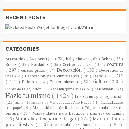
RECENT POSTS
CATEGORIES
Accesorios
( 24 )
Acertijos
( 32 )
baby shower
( 62 )
Bebes
( 52 )
costura
Bodas
( 35 )
Bordados
( 36 )
Centros de mesa
( 13 )
( 297 )
Decoración
( 133 )
cursos gratis
( 17 )
Decoración de
DIY
Decoración para cumpleaños
( 28 )
uñas
( 4 )
Dietas
( 5 )
( 412 )
Fieltro
( 220 )
Entretenimiento
( 82 )
Dulceros
( 14 )
foami(goma eva)
( 61 )
halloween
( 89 )
Flores de tela y listón
( 15 )
Hazlo tu mismo
( 1424 )
Los sueños y su significado
( 21 )
Manualidades Año Nuevo
( 4 )
Manualidades
manu
( 1 )
manua
( 1 )
Manualidades de Reciclaje
( 70 )
manualidades en
con papel
( 9 )
pintura
( 28 )
Manualidades para Bautizos y primera comunión
Manualidades para el hogar
( 275 )
Manualidades
( 19 )
para fiestas
( 126 )
manualidades para la casa
( 91 )