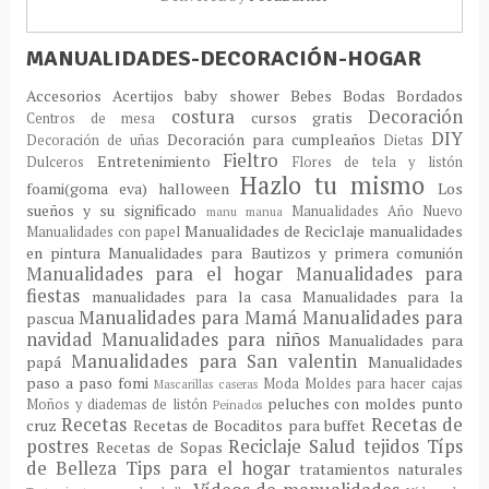
MANUALIDADES-DECORACIÓN-HOGAR
Accesorios
Acertijos
baby shower
Bebes
Bodas
Bordados
costura
Decoración
cursos gratis
Centros de mesa
DIY
Decoración para cumpleaños
Decoración de uñas
Dietas
Fieltro
Entretenimiento
Dulceros
Flores de tela y listón
Hazlo tu mismo
foami(goma eva)
halloween
Los
sueños y su significado
Manualidades Año Nuevo
manu
manua
Manualidades de Reciclaje
manualidades
Manualidades con papel
en pintura
Manualidades para Bautizos y primera comunión
Manualidades para el hogar
Manualidades para
fiestas
manualidades para la casa
Manualidades para la
Manualidades para Mamá
Manualidades para
pascua
navidad
Manualidades para niños
Manualidades para
Manualidades para San valentin
papá
Manualidades
paso a paso fomi
Moda
Moldes para hacer cajas
Mascarillas caseras
peluches con moldes
punto
Moños y diademas de listón
Peinados
Recetas
Recetas de
cruz
Recetas de Bocaditos para buffet
postres
Reciclaje
Salud
tejidos
Típs
Recetas de Sopas
de Belleza
Tips para el hogar
tratamientos naturales