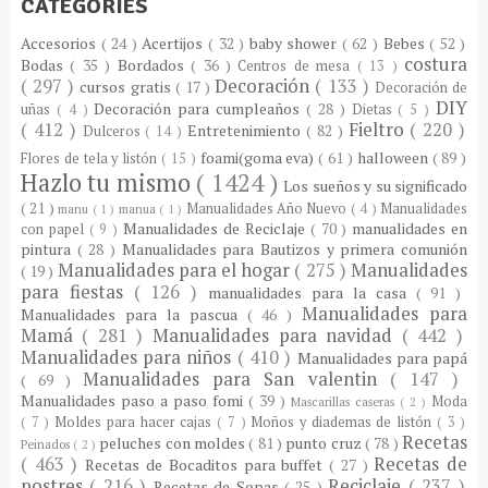
CATEGORIES
Accesorios
( 24 )
Acertijos
( 32 )
baby shower
( 62 )
Bebes
( 52 )
costura
Bodas
( 35 )
Bordados
( 36 )
Centros de mesa
( 13 )
( 297 )
Decoración
( 133 )
cursos gratis
( 17 )
Decoración de
DIY
Decoración para cumpleaños
( 28 )
uñas
( 4 )
Dietas
( 5 )
( 412 )
Fieltro
( 220 )
Entretenimiento
( 82 )
Dulceros
( 14 )
foami(goma eva)
( 61 )
halloween
( 89 )
Flores de tela y listón
( 15 )
Hazlo tu mismo
( 1424 )
Los sueños y su significado
( 21 )
Manualidades Año Nuevo
( 4 )
Manualidades
manu
( 1 )
manua
( 1 )
Manualidades de Reciclaje
( 70 )
manualidades en
con papel
( 9 )
pintura
( 28 )
Manualidades para Bautizos y primera comunión
Manualidades para el hogar
( 275 )
Manualidades
( 19 )
para fiestas
( 126 )
manualidades para la casa
( 91 )
Manualidades para
Manualidades para la pascua
( 46 )
Mamá
( 281 )
Manualidades para navidad
( 442 )
Manualidades para niños
( 410 )
Manualidades para papá
Manualidades para San valentin
( 147 )
( 69 )
Manualidades paso a paso fomi
( 39 )
Moda
Mascarillas caseras
( 2 )
( 7 )
Moldes para hacer cajas
( 7 )
Moños y diademas de listón
( 3 )
Recetas
peluches con moldes
( 81 )
punto cruz
( 78 )
Peinados
( 2 )
( 463 )
Recetas de
Recetas de Bocaditos para buffet
( 27 )
postres
( 216 )
Reciclaje
( 237 )
Recetas de Sopas
( 25 )