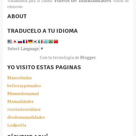
Vídeos de manualidades
Tratamientos para el cabello
Vídeos de
relajación
ABOUT
TRADUCELO A TU IDIOMA
Select Language
▼
Con la tecnología de
Blogger
.
YO VISITO ESTAS PAGINAS
Manoslindas
bellezaypeinados
Mimundomanual
Manualidades
recetariosenlinea
dtodomanualidades
Lodijoella