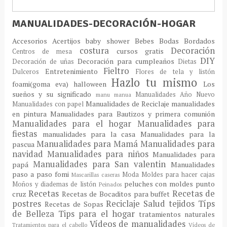
MANUALIDADES-DECORACIÓN-HOGAR
Accesorios
Acertijos
baby shower
Bebes
Bodas
Bordados
costura
Decoración
cursos gratis
Centros de mesa
DIY
Decoración para cumpleaños
Decoración de uñas
Dietas
Fieltro
Entretenimiento
Dulceros
Flores de tela y listón
Hazlo tu mismo
foami(goma eva)
halloween
Los
sueños y su significado
Manualidades Año Nuevo
manu
manua
Manualidades de Reciclaje
manualidades
Manualidades con papel
en pintura
Manualidades para Bautizos y primera comunión
Manualidades para el hogar
Manualidades para
fiestas
manualidades para la casa
Manualidades para la
Manualidades para Mamá
Manualidades para
pascua
navidad
Manualidades para niños
Manualidades para
Manualidades para San valentin
papá
Manualidades
paso a paso fomi
Moda
Moldes para hacer cajas
Mascarillas caseras
peluches con moldes
punto
Moños y diademas de listón
Peinados
Recetas
Recetas de
cruz
Recetas de Bocaditos para buffet
postres
Reciclaje
Salud
tejidos
Típs
Recetas de Sopas
de Belleza
Tips para el hogar
tratamientos naturales
Vídeos de manualidades
Tratamientos para el cabello
Vídeos de