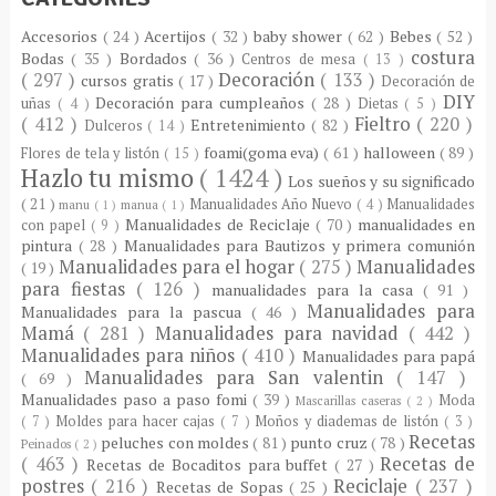
Accesorios
( 24 )
Acertijos
( 32 )
baby shower
( 62 )
Bebes
( 52 )
costura
Bodas
( 35 )
Bordados
( 36 )
Centros de mesa
( 13 )
( 297 )
Decoración
( 133 )
cursos gratis
( 17 )
Decoración de
DIY
Decoración para cumpleaños
( 28 )
uñas
( 4 )
Dietas
( 5 )
( 412 )
Fieltro
( 220 )
Entretenimiento
( 82 )
Dulceros
( 14 )
foami(goma eva)
( 61 )
halloween
( 89 )
Flores de tela y listón
( 15 )
Hazlo tu mismo
( 1424 )
Los sueños y su significado
( 21 )
Manualidades Año Nuevo
( 4 )
Manualidades
manu
( 1 )
manua
( 1 )
Manualidades de Reciclaje
( 70 )
manualidades en
con papel
( 9 )
pintura
( 28 )
Manualidades para Bautizos y primera comunión
Manualidades para el hogar
( 275 )
Manualidades
( 19 )
para fiestas
( 126 )
manualidades para la casa
( 91 )
Manualidades para
Manualidades para la pascua
( 46 )
Mamá
( 281 )
Manualidades para navidad
( 442 )
Manualidades para niños
( 410 )
Manualidades para papá
Manualidades para San valentin
( 147 )
( 69 )
Manualidades paso a paso fomi
( 39 )
Moda
Mascarillas caseras
( 2 )
( 7 )
Moldes para hacer cajas
( 7 )
Moños y diademas de listón
( 3 )
Recetas
peluches con moldes
( 81 )
punto cruz
( 78 )
Peinados
( 2 )
( 463 )
Recetas de
Recetas de Bocaditos para buffet
( 27 )
postres
( 216 )
Reciclaje
( 237 )
Recetas de Sopas
( 25 )