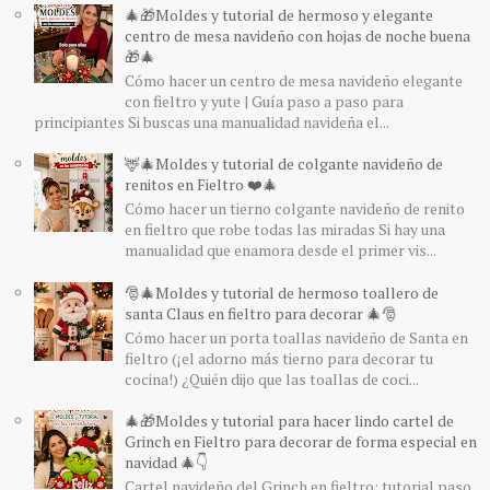
🎄🎁Moldes y tutorial de hermoso y elegante
centro de mesa navideño con hojas de noche buena
🎁🎄
Cómo hacer un centro de mesa navideño elegante
con fieltro y yute | Guía paso a paso para
principiantes Si buscas una manualidad navideña el...
🦌🎄Moldes y tutorial de colgante navideño de
renitos en Fieltro ❤️🎄
Cómo hacer un tierno colgante navideño de renito
en fieltro que robe todas las miradas Si hay una
manualidad que enamora desde el primer vis...
🎅🎄Moldes y tutorial de hermoso toallero de
santa Claus en fieltro para decorar 🎄🎅
Cómo hacer un porta toallas navideño de Santa en
fieltro (¡el adorno más tierno para decorar tu
cocina!) ¿Quién dijo que las toallas de coci...
🎄🎁Moldes y tutorial para hacer lindo cartel de
Grinch en Fieltro para decorar de forma especial en
navidad 🎄👇
Cartel navideño del Grinch en fieltro: tutorial paso