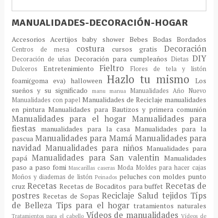
MANUALIDADES-DECORACIÓN-HOGAR
Accesorios
Acertijos
baby shower
Bebes
Bodas
Bordados
costura
Decoración
cursos gratis
Centros de mesa
DIY
Decoración para cumpleaños
Decoración de uñas
Dietas
Fieltro
Entretenimiento
Dulceros
Flores de tela y listón
Hazlo tu mismo
foami(goma eva)
halloween
Los
sueños y su significado
Manualidades Año Nuevo
manu
manua
Manualidades de Reciclaje
manualidades
Manualidades con papel
en pintura
Manualidades para Bautizos y primera comunión
Manualidades para el hogar
Manualidades para
fiestas
manualidades para la casa
Manualidades para la
Manualidades para Mamá
Manualidades para
pascua
navidad
Manualidades para niños
Manualidades para
Manualidades para San valentin
papá
Manualidades
paso a paso fomi
Moda
Moldes para hacer cajas
Mascarillas caseras
peluches con moldes
punto
Moños y diademas de listón
Peinados
Recetas
Recetas de
cruz
Recetas de Bocaditos para buffet
postres
Reciclaje
Salud
tejidos
Típs
Recetas de Sopas
de Belleza
Tips para el hogar
tratamientos naturales
Vídeos de manualidades
Tratamientos para el cabello
Vídeos de