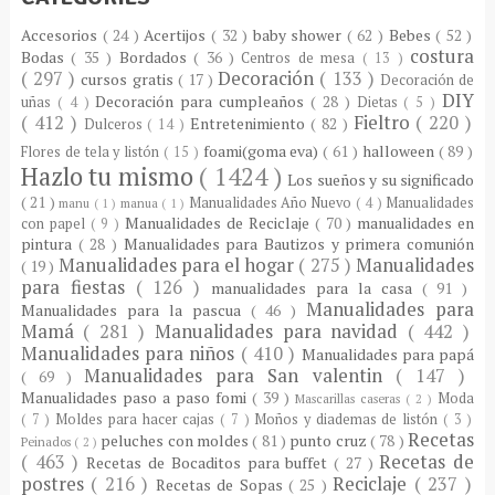
Accesorios
( 24 )
Acertijos
( 32 )
baby shower
( 62 )
Bebes
( 52 )
costura
Bodas
( 35 )
Bordados
( 36 )
Centros de mesa
( 13 )
( 297 )
Decoración
( 133 )
cursos gratis
( 17 )
Decoración de
DIY
Decoración para cumpleaños
( 28 )
uñas
( 4 )
Dietas
( 5 )
( 412 )
Fieltro
( 220 )
Entretenimiento
( 82 )
Dulceros
( 14 )
foami(goma eva)
( 61 )
halloween
( 89 )
Flores de tela y listón
( 15 )
Hazlo tu mismo
( 1424 )
Los sueños y su significado
( 21 )
Manualidades Año Nuevo
( 4 )
Manualidades
manu
( 1 )
manua
( 1 )
Manualidades de Reciclaje
( 70 )
manualidades en
con papel
( 9 )
pintura
( 28 )
Manualidades para Bautizos y primera comunión
Manualidades para el hogar
( 275 )
Manualidades
( 19 )
para fiestas
( 126 )
manualidades para la casa
( 91 )
Manualidades para
Manualidades para la pascua
( 46 )
Mamá
( 281 )
Manualidades para navidad
( 442 )
Manualidades para niños
( 410 )
Manualidades para papá
Manualidades para San valentin
( 147 )
( 69 )
Manualidades paso a paso fomi
( 39 )
Moda
Mascarillas caseras
( 2 )
( 7 )
Moldes para hacer cajas
( 7 )
Moños y diademas de listón
( 3 )
Recetas
peluches con moldes
( 81 )
punto cruz
( 78 )
Peinados
( 2 )
( 463 )
Recetas de
Recetas de Bocaditos para buffet
( 27 )
postres
( 216 )
Reciclaje
( 237 )
Recetas de Sopas
( 25 )