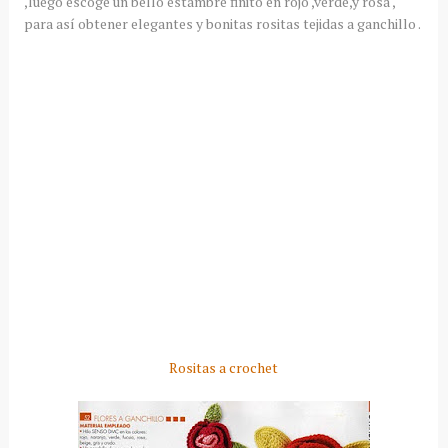
,luego escoge un bello estambre finito en rojo ,verde,y rosa ,
para así obtener elegantes y bonitas rositas tejidas a ganchillo .
Rositas a crochet