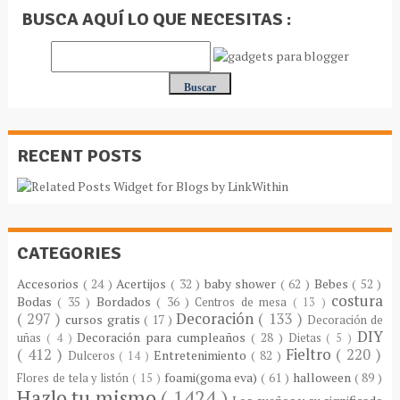
BUSCA AQUÍ LO QUE NECESITAS :
RECENT POSTS
CATEGORIES
Accesorios
( 24 )
Acertijos
( 32 )
baby shower
( 62 )
Bebes
( 52 )
costura
Bodas
( 35 )
Bordados
( 36 )
Centros de mesa
( 13 )
( 297 )
Decoración
( 133 )
cursos gratis
( 17 )
Decoración de
DIY
Decoración para cumpleaños
( 28 )
uñas
( 4 )
Dietas
( 5 )
( 412 )
Fieltro
( 220 )
Entretenimiento
( 82 )
Dulceros
( 14 )
foami(goma eva)
( 61 )
halloween
( 89 )
Flores de tela y listón
( 15 )
Hazlo tu mismo
( 1424 )