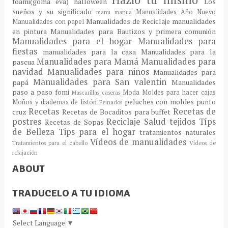
foami(goma eva)
halloween
Los
sueños y su significado
Manualidades Año Nuevo
manu
manua
Manualidades de Reciclaje
manualidades
Manualidades con papel
en pintura
Manualidades para Bautizos y primera comunión
Manualidades para el hogar
Manualidades para
fiestas
manualidades para la casa
Manualidades para la
Manualidades para Mamá
Manualidades para
pascua
navidad
Manualidades para niños
Manualidades para
Manualidades para San valentin
papá
Manualidades
paso a paso fomi
Moda
Moldes para hacer cajas
Mascarillas caseras
peluches con moldes
punto
Moños y diademas de listón
Peinados
Recetas
Recetas de
cruz
Recetas de Bocaditos para buffet
postres
Reciclaje
Salud
tejidos
Típs
Recetas de Sopas
de Belleza
Tips para el hogar
tratamientos naturales
Vídeos de manualidades
Tratamientos para el cabello
Vídeos de
relajación
ABOUT
TRADUCELO A TU IDIOMA
Select Language
▼