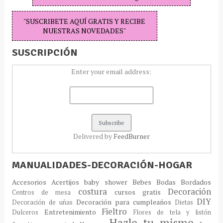
"SUSCRIBETE AQUÍ GRATIS Y RECIBE
NUESTRAS NOVEDADES"
SUSCRIPCIÓN
Enter your email address:
Delivered by
FeedBurner
MANUALIDADES-DECORACIÓN-HOGAR
Accesorios
Acertijos
baby shower
Bebes
Bodas
Bordados
costura
Decoración
cursos gratis
Centros de mesa
DIY
Decoración para cumpleaños
Decoración de uñas
Dietas
Fieltro
Entretenimiento
Dulceros
Flores de tela y listón
Hazlo tu mismo