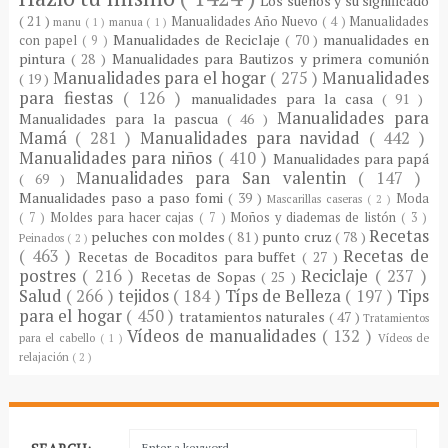
Los sueños y su significado
( 21 )
Manualidades Año Nuevo
( 4 )
Manualidades
manu
( 1 )
manua
( 1 )
Manualidades de Reciclaje
( 70 )
manualidades en
con papel
( 9 )
pintura
( 28 )
Manualidades para Bautizos y primera comunión
Manualidades para el hogar
( 275 )
Manualidades
( 19 )
para fiestas
( 126 )
manualidades para la casa
( 91 )
Manualidades para
Manualidades para la pascua
( 46 )
Mamá
( 281 )
Manualidades para navidad
( 442 )
Manualidades para niños
( 410 )
Manualidades para papá
Manualidades para San valentin
( 147 )
( 69 )
Manualidades paso a paso fomi
( 39 )
Moda
Mascarillas caseras
( 2 )
( 7 )
Moldes para hacer cajas
( 7 )
Moños y diademas de listón
( 3 )
Recetas
peluches con moldes
( 81 )
punto cruz
( 78 )
Peinados
( 2 )
( 463 )
Recetas de
Recetas de Bocaditos para buffet
( 27 )
postres
( 216 )
Reciclaje
( 237 )
Recetas de Sopas
( 25 )
Salud
( 266 )
tejidos
( 184 )
Típs de Belleza
( 197 )
Tips
para el hogar
( 450 )
tratamientos naturales
( 47 )
Tratamientos
Vídeos de manualidades
( 132 )
para el cabello
( 1 )
Vídeos de
relajación
( 2 )