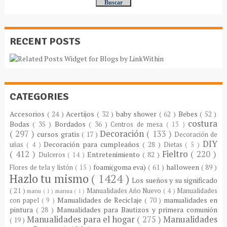
RECENT POSTS
CATEGORIES
Accesorios
( 24 )
Acertijos
( 32 )
baby shower
( 62 )
Bebes
( 52 )
costura
Bodas
( 35 )
Bordados
( 36 )
Centros de mesa
( 13 )
( 297 )
Decoración
( 133 )
cursos gratis
( 17 )
Decoración de
DIY
Decoración para cumpleaños
( 28 )
uñas
( 4 )
Dietas
( 5 )
( 412 )
Fieltro
( 220 )
Entretenimiento
( 82 )
Dulceros
( 14 )
foami(goma eva)
( 61 )
halloween
( 89 )
Flores de tela y listón
( 15 )
Hazlo tu mismo
( 1424 )
Los sueños y su significado
( 21 )
Manualidades Año Nuevo
( 4 )
Manualidades
manu
( 1 )
manua
( 1 )
Manualidades de Reciclaje
( 70 )
manualidades en
con papel
( 9 )
pintura
( 28 )
Manualidades para Bautizos y primera comunión
Manualidades para el hogar
( 275 )
Manualidades
( 19 )