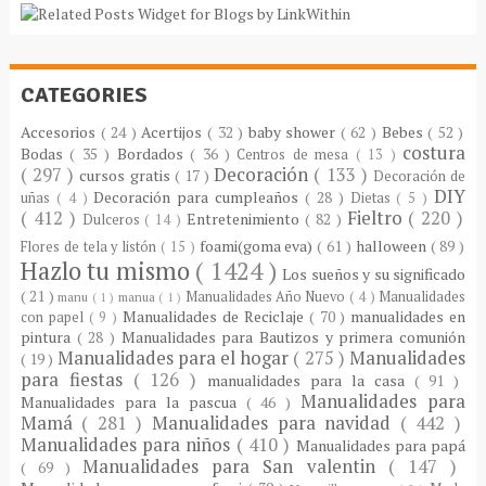
CATEGORIES
Accesorios
( 24 )
Acertijos
( 32 )
baby shower
( 62 )
Bebes
( 52 )
costura
Bodas
( 35 )
Bordados
( 36 )
Centros de mesa
( 13 )
( 297 )
Decoración
( 133 )
cursos gratis
( 17 )
Decoración de
DIY
Decoración para cumpleaños
( 28 )
uñas
( 4 )
Dietas
( 5 )
( 412 )
Fieltro
( 220 )
Entretenimiento
( 82 )
Dulceros
( 14 )
foami(goma eva)
( 61 )
halloween
( 89 )
Flores de tela y listón
( 15 )
Hazlo tu mismo
( 1424 )
Los sueños y su significado
( 21 )
Manualidades Año Nuevo
( 4 )
Manualidades
manu
( 1 )
manua
( 1 )
Manualidades de Reciclaje
( 70 )
manualidades en
con papel
( 9 )
pintura
( 28 )
Manualidades para Bautizos y primera comunión
Manualidades para el hogar
( 275 )
Manualidades
( 19 )
para fiestas
( 126 )
manualidades para la casa
( 91 )
Manualidades para
Manualidades para la pascua
( 46 )
Mamá
( 281 )
Manualidades para navidad
( 442 )
Manualidades para niños
( 410 )
Manualidades para papá
Manualidades para San valentin
( 147 )
( 69 )