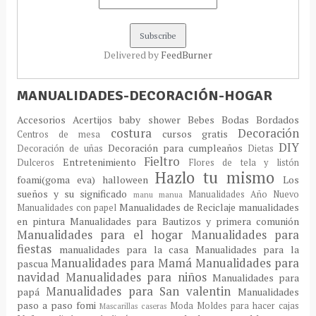
Delivered by
FeedBurner
MANUALIDADES-DECORACIÓN-HOGAR
Accesorios
Acertijos
baby shower
Bebes
Bodas
Bordados
costura
Decoración
cursos gratis
Centros de mesa
DIY
Decoración para cumpleaños
Decoración de uñas
Dietas
Fieltro
Entretenimiento
Dulceros
Flores de tela y listón
Hazlo tu mismo
foami(goma eva)
halloween
Los
sueños y su significado
Manualidades Año Nuevo
manu
manua
Manualidades de Reciclaje
manualidades
Manualidades con papel
en pintura
Manualidades para Bautizos y primera comunión
Manualidades para el hogar
Manualidades para
fiestas
manualidades para la casa
Manualidades para la
Manualidades para Mamá
Manualidades para
pascua
navidad
Manualidades para niños
Manualidades para
Manualidades para San valentin
papá
Manualidades
paso a paso fomi
Moda
Moldes para hacer cajas
Mascarillas caseras