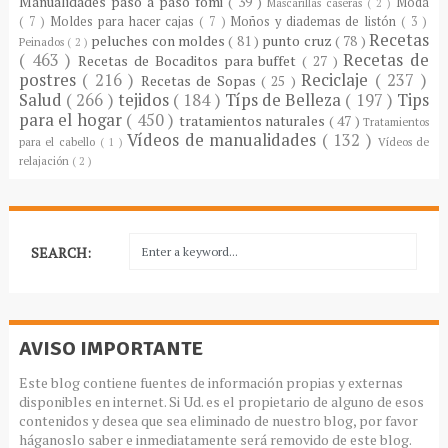
Manualidades paso a paso fomi
( 39 )
Moda
Mascarillas caseras
( 2 )
( 7 )
Moldes para hacer cajas
( 7 )
Moños y diademas de listón
( 3 )
Recetas
peluches con moldes
( 81 )
punto cruz
( 78 )
Peinados
( 2 )
( 463 )
Recetas de
Recetas de Bocaditos para buffet
( 27 )
postres
( 216 )
Reciclaje
( 237 )
Recetas de Sopas
( 25 )
Salud
( 266 )
tejidos
( 184 )
Típs de Belleza
( 197 )
Tips
para el hogar
( 450 )
tratamientos naturales
( 47 )
Tratamientos
Vídeos de manualidades
( 132 )
para el cabello
( 1 )
Vídeos de
relajación
( 2 )
SEARCH:
AVISO IMPORTANTE
Este blog contiene fuentes de información propias y externas
disponibles en internet. Si Ud. es el propietario de alguno de esos
contenidos y desea que sea eliminado de nuestro blog, por favor
háganoslo saber e inmediatamente será removido de este blog.