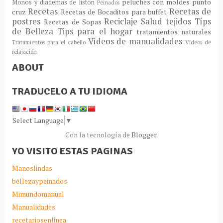
peluches con moldes
punto
Moños y diademas de listón
Peinados
Recetas
Recetas de
cruz
Recetas de Bocaditos para buffet
postres
Reciclaje
Salud
tejidos
Típs
Recetas de Sopas
de Belleza
Tips para el hogar
tratamientos naturales
Vídeos de manualidades
Tratamientos para el cabello
Vídeos de
relajación
ABOUT
TRADUCELO A TU IDIOMA
Select Language
▼
Con la tecnología de
Blogger
.
YO VISITO ESTAS PAGINAS
Manoslindas
bellezaypeinados
Mimundomanual
Manualidades
recetariosenlinea