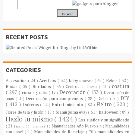
RECENT POSTS
CATEGORIES
Accesorios
( 24 )
Acertijos
( 32 )
baby shower
( 62 )
Bebes
( 52 )
costura
Bodas
( 35 )
Bordados
( 36 )
Centros de mesa
( 13 )
( 297 )
Decoración
( 133 )
cursos gratis
( 17 )
Decoración de
DIY
Decoración para cumpleaños
( 28 )
uñas
( 4 )
Dietas
( 5 )
( 412 )
Fieltro
( 220 )
Entretenimiento
( 82 )
Dulceros
( 14 )
foami(goma eva)
( 61 )
halloween
( 89 )
Flores de tela y listón
( 15 )
Hazlo tu mismo
( 1424 )
Los sueños y su significado
( 21 )
Manualidades Año Nuevo
( 4 )
Manualidades
manu
( 1 )
manua
( 1 )
Manualidades de Reciclaje
( 70 )
manualidades en
con papel
( 9 )