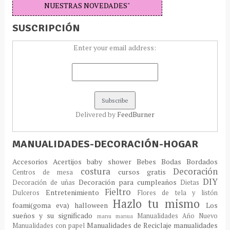
NUESTRAS NOVEDADES"
SUSCRIPCIÓN
Enter your email address:
Delivered by
FeedBurner
MANUALIDADES-DECORACIÓN-HOGAR
Accesorios
Acertijos
baby shower
Bebes
Bodas
Bordados
costura
Decoración
cursos gratis
Centros de mesa
DIY
Decoración para cumpleaños
Decoración de uñas
Dietas
Fieltro
Entretenimiento
Dulceros
Flores de tela y listón
Hazlo tu mismo
foami(goma eva)
halloween
Los
sueños y su significado
Manualidades Año Nuevo
manu
manua
Manualidades de Reciclaje
manualidades
Manualidades con papel