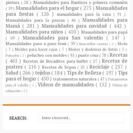
pintura
( 28 )
Manualidades para Bautizos y primera comunión
Manualidades para el hogar
( 275 )
Manualidades
( 19 )
para fiestas
( 126 )
manualidades para la casa
( 91 )
Manualidades para
Manualidades para la pascua
( 46 )
Mamá
( 281 )
Manualidades para navidad
( 442 )
Manualidades para niños
( 410 )
Manualidades para papá
Manualidades para San valentin
( 147 )
( 69 )
Manualidades paso a paso fomi
( 39 )
Moda
Mascarillas caseras
( 2 )
( 7 )
Moldes para hacer cajas
( 7 )
Moños y diademas de listón
( 3 )
Recetas
peluches con moldes
( 81 )
punto cruz
( 78 )
Peinados
( 2 )
( 463 )
Recetas de
Recetas de Bocaditos para buffet
( 27 )
postres
( 216 )
Reciclaje
( 237 )
Recetas de Sopas
( 25 )
Salud
( 266 )
tejidos
( 184 )
Típs de Belleza
( 197 )
Tips
para el hogar
( 450 )
tratamientos naturales
( 47 )
Tratamientos
Vídeos de manualidades
( 132 )
para el cabello
( 1 )
Vídeos de
relajación
( 2 )
SEARCH: