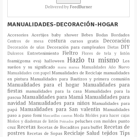
Delivered by
FeedBurner
MANUALIDADES-DECORACIÓN-HOGAR
Accesorios
Acertijos
baby shower
Bebes
Bodas
Bordados
costura
Decoración
cursos gratis
Centros de mesa
DIY
Decoración para cumpleaños
Decoración de uñas
Dietas
Fieltro
Entretenimiento
Dulceros
Flores de tela y listón
Hazlo tu mismo
foami(goma eva)
halloween
Los
sueños y su significado
Manualidades Año Nuevo
manu
manua
Manualidades de Reciclaje
manualidades
Manualidades con papel
en pintura
Manualidades para Bautizos y primera comunión
Manualidades para el hogar
Manualidades para
fiestas
manualidades para la casa
Manualidades para la
Manualidades para Mamá
Manualidades para
pascua
navidad
Manualidades para niños
Manualidades para
Manualidades para San valentin
papá
Manualidades
paso a paso fomi
Moda
Moldes para hacer cajas
Mascarillas caseras
peluches con moldes
punto
Moños y diademas de listón
Peinados
Recetas
Recetas de
cruz
Recetas de Bocaditos para buffet
postres
Reciclaje
Salud
tejidos
Típs
Recetas de Sopas