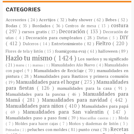
CATEGORIES
Accesorios
( 24 )
Acertijos
( 32 )
baby shower
( 62 )
Bebes
( 52 )
costura
Bodas
( 35 )
Bordados
( 36 )
Centros de mesa
( 13 )
( 297 )
Decoración
( 133 )
cursos gratis
( 17 )
Decoración de
DIY
Decoración para cumpleaños
( 28 )
uñas
( 4 )
Dietas
( 5 )
( 412 )
Fieltro
( 220 )
Entretenimiento
( 82 )
Dulceros
( 14 )
foami(goma eva)
( 61 )
halloween
( 89 )
Flores de tela y listón
( 15 )
Hazlo tu mismo
( 1424 )
Los sueños y su significado
( 21 )
Manualidades Año Nuevo
( 4 )
Manualidades
manu
( 1 )
manua
( 1 )
Manualidades de Reciclaje
( 70 )
manualidades en
con papel
( 9 )
pintura
( 28 )
Manualidades para Bautizos y primera comunión
Manualidades para el hogar
( 275 )
Manualidades
( 19 )
para fiestas
( 126 )
manualidades para la casa
( 91 )
Manualidades para
Manualidades para la pascua
( 46 )
Mamá
( 281 )
Manualidades para navidad
( 442 )
Manualidades para niños
( 410 )
Manualidades para papá
Manualidades para San valentin
( 147 )
( 69 )
Manualidades paso a paso fomi
( 39 )
Moda
Mascarillas caseras
( 2 )
( 7 )
Moldes para hacer cajas
( 7 )
Moños y diademas de listón
( 3 )
Recetas
peluches con moldes
( 81 )
punto cruz
( 78 )
Peinados
( 2 )