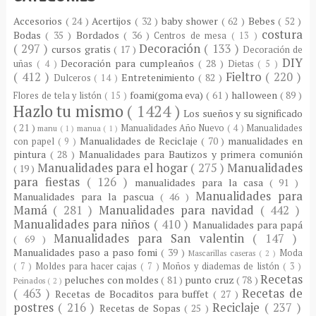
Accesorios
( 24 )
Acertijos
( 32 )
baby shower
( 62 )
Bebes
( 52 )
costura
Bodas
( 35 )
Bordados
( 36 )
Centros de mesa
( 13 )
( 297 )
Decoración
( 133 )
cursos gratis
( 17 )
Decoración de
DIY
Decoración para cumpleaños
( 28 )
uñas
( 4 )
Dietas
( 5 )
( 412 )
Fieltro
( 220 )
Entretenimiento
( 82 )
Dulceros
( 14 )
foami(goma eva)
( 61 )
halloween
( 89 )
Flores de tela y listón
( 15 )
Hazlo tu mismo
( 1424 )
Los sueños y su significado
( 21 )
Manualidades Año Nuevo
( 4 )
Manualidades
manu
( 1 )
manua
( 1 )
Manualidades de Reciclaje
( 70 )
manualidades en
con papel
( 9 )
pintura
( 28 )
Manualidades para Bautizos y primera comunión
Manualidades para el hogar
( 275 )
Manualidades
( 19 )
para fiestas
( 126 )
manualidades para la casa
( 91 )
Manualidades para
Manualidades para la pascua
( 46 )
Mamá
( 281 )
Manualidades para navidad
( 442 )
Manualidades para niños
( 410 )
Manualidades para papá
Manualidades para San valentin
( 147 )
( 69 )
Manualidades paso a paso fomi
( 39 )
Moda
Mascarillas caseras
( 2 )
( 7 )
Moldes para hacer cajas
( 7 )
Moños y diademas de listón
( 3 )
Recetas
peluches con moldes
( 81 )
punto cruz
( 78 )
Peinados
( 2 )
( 463 )
Recetas de
Recetas de Bocaditos para buffet
( 27 )
postres
( 216 )
Reciclaje
( 237 )
Recetas de Sopas
( 25 )