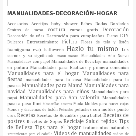
MANUALIDADES-DECORACIÓN-HOGAR
Accesorios
Acertijos
baby shower
Bebes
Bodas
Bordados
costura
Decoración
cursos gratis
Centros de mesa
DIY
Decoración para cumpleaños
Decoración de uñas
Dietas
Fieltro
Entretenimiento
Dulceros
Flores de tela y listón
Hazlo tu mismo
foami(goma eva)
halloween
Los
sueños y su significado
Manualidades Año Nuevo
manu
manua
Manualidades de Reciclaje
manualidades
Manualidades con papel
en pintura
Manualidades para Bautizos y primera comunión
Manualidades para el hogar
Manualidades para
fiestas
manualidades para la casa
Manualidades para la
Manualidades para Mamá
Manualidades para
pascua
navidad
Manualidades para niños
Manualidades para
Manualidades para San valentin
papá
Manualidades
paso a paso fomi
Moda
Moldes para hacer cajas
Mascarillas caseras
peluches con moldes
punto
Moños y diademas de listón
Peinados
Recetas
Recetas de
cruz
Recetas de Bocaditos para buffet
postres
Reciclaje
Salud
tejidos
Típs
Recetas de Sopas
de Belleza
Tips para el hogar
tratamientos naturales
Vídeos de manualidades
Tratamientos para el cabello
Vídeos de