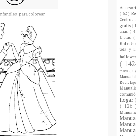
Accesor
( 62 )
B
infantiles para colorear
Centros
gratis
( 
uñas
( 4
Dietas
(
Entrete
tela y l
hallow
( 142
manu
( 1 
Manuali
Reciclaj
Manual
comuni
hogar
( 126
Manual
Manua
Manua
Manua