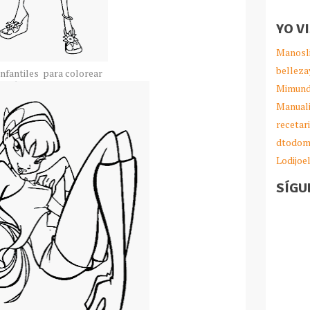
YO V
Manosl
belleza
infantiles para colorear
Mimund
Manual
recetar
dtodom
Lodijoe
SÍGU