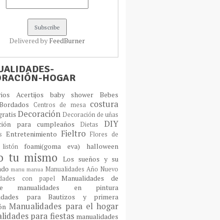
Delivered by
FeedBurner
ALIDADES-
ORACIÓN-HOGAR
orios
Acertijos
baby shower
Bebes
costura
Bordados
Centros de mesa
Decoración
gratis
Decoración de uñas
DIY
ción para cumpleaños
Dietas
Fieltro
Entretenimiento
os
Flores de
foami(goma eva)
halloween
 listón
lo tu mismo
Los sueños y su
cado
Manualidades Año Nuevo
manu
manua
Manualidades de
idades con papel
laje
manualidades en pintura
idades para Bautizos y primera
Manualidades para el hogar
ión
idades para fiestas
manualidades