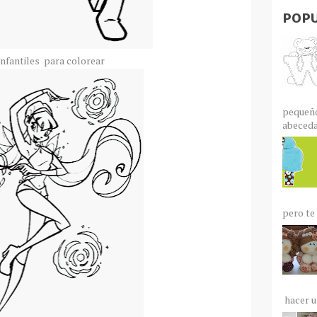
POPU
infantiles para colorear
pequeño
abecedar
pero te 
hacer un