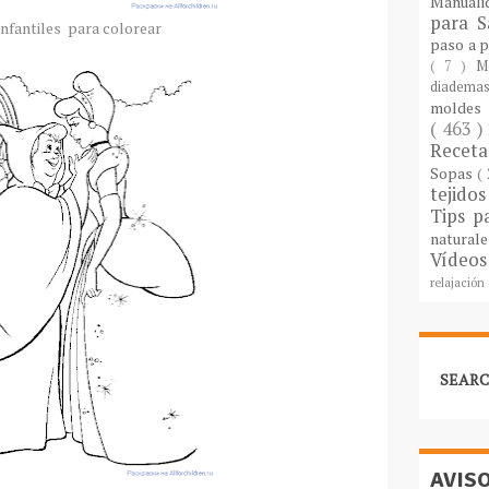
Manuali
para S
infantiles para colorear
paso a 
( 7 )
M
diademas
molde
( 463 )
Recet
Sopas
(
tejido
Tips p
natural
Vídeos
relajación
SEARC
AVIS