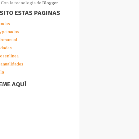
Con la tecnología de
Blogger
.
ISITO ESTAS PAGINAS
indas
ypeinados
omanual
idades
iosenlinea
anualidades
lla
EME AQUÍ