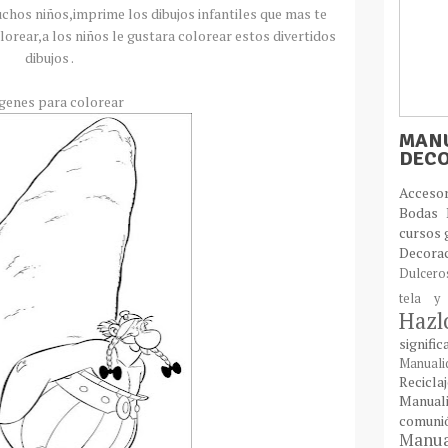
chos niños,imprime los dibujos infantiles que mas te
lorear,a los niños le gustara colorear estos divertidos
dibujos .
genes para colorear
MANU
DEC
Acces
Bodas
cursos 
Decora
Dulcer
tela y
Haz
signifi
Manual
Recic
Manual
comun
Manual