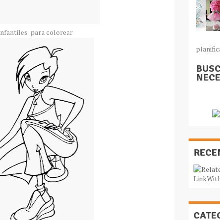
infantiles para colorear
planific
BUSC
NECE
RECE
CATE