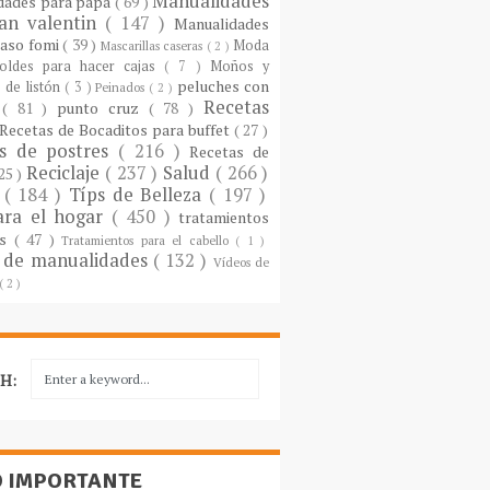
Manualidades
dades para papá
( 69 )
an valentin
( 147 )
Manualidades
paso fomi
( 39 )
Moda
Mascarillas caseras
( 2 )
oldes para hacer cajas
( 7 )
Moños y
peluches con
 de listón
( 3 )
Peinados
( 2 )
Recetas
s
( 81 )
punto cruz
( 78 )
Recetas de Bocaditos para buffet
( 27 )
as de postres
( 216 )
Recetas de
Reciclaje
( 237 )
Salud
( 266 )
 25 )
s
( 184 )
Típs de Belleza
( 197 )
ara el hogar
( 450 )
tratamientos
es
( 47 )
Tratamientos para el cabello
( 1 )
 de manualidades
( 132 )
Vídeos de
( 2 )
H:
O IMPORTANTE