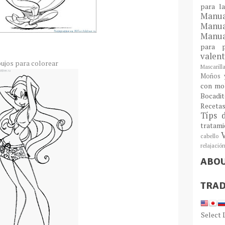
para l
Man
Manu
Manua
para
valen
bujos para colorear
Mascarill
Moños y
con mo
Bocadit
Receta
Típs 
tratam
cabello
relajació
ABO
TRAD
Select