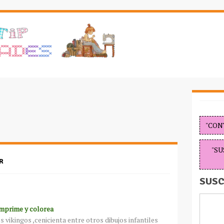
"CON
"SU
R
SUSC
mprime y colorea
s vikingos ,cenicienta entre otros dibujos infantiles