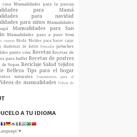
a casa
Manualidades para la pascua
ualidades para Mamá
alidades para navidad
lidades para niños
Manualidades
Manualidades para San
 papá
tin
Manualidades paso a paso fomi
Moda
Moldes para hacer cajas
as caseras
peluches
 diademas de listón
Peinados
Recetas
ldes
punto cruz
Recetas de
Recetas de postres
os para buffet
Reciclaje
Salud
tejidos
s de Sopas
de Belleza
Tips para el hogar
ientos naturales
Tratamientos para el
Vídeos de manualidades
Vídeos de
n
UT
UCELO A TU IDIOMA
 Language
▼