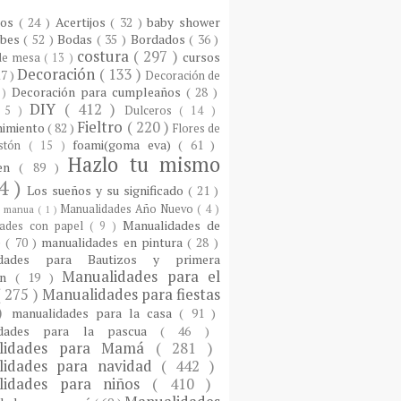
ios
( 24 )
Acertijos
( 32 )
baby shower
ebes
( 52 )
Bodas
( 35 )
Bordados
( 36 )
costura
( 297 )
cursos
 de mesa
( 13 )
Decoración
( 133 )
17 )
Decoración de
Decoración para cumpleaños
( 28 )
 )
DIY
( 412 )
 5 )
Dulceros
( 14 )
Fieltro
( 220 )
nimiento
( 82 )
Flores de
foami(goma eva)
( 61 )
istón
( 15 )
Hazlo tu mismo
een
( 89 )
4 )
Los sueños y su significado
( 21 )
Manualidades Año Nuevo
( 4 )
)
manua
( 1 )
Manualidades de
dades con papel
( 9 )
e
( 70 )
manualidades en pintura
( 28 )
idades para Bautizos y primera
Manualidades para el
ón
( 19 )
( 275 )
Manualidades para fiestas
 )
manualidades para la casa
( 91 )
idades para la pascua
( 46 )
lidades para Mamá
( 281 )
lidades para navidad
( 442 )
lidades para niños
( 410 )