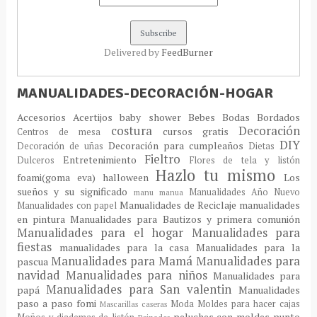
Delivered by
FeedBurner
MANUALIDADES-DECORACIÓN-HOGAR
Accesorios
Acertijos
baby shower
Bebes
Bodas
Bordados
costura
Decoración
cursos gratis
Centros de mesa
DIY
Decoración para cumpleaños
Decoración de uñas
Dietas
Fieltro
Entretenimiento
Dulceros
Flores de tela y listón
Hazlo tu mismo
foami(goma eva)
halloween
Los
sueños y su significado
Manualidades Año Nuevo
manu
manua
Manualidades de Reciclaje
manualidades
Manualidades con papel
en pintura
Manualidades para Bautizos y primera comunión
Manualidades para el hogar
Manualidades para
fiestas
manualidades para la casa
Manualidades para la
Manualidades para Mamá
Manualidades para
pascua
navidad
Manualidades para niños
Manualidades para
Manualidades para San valentin
papá
Manualidades
paso a paso fomi
Moda
Moldes para hacer cajas
Mascarillas caseras
peluches con moldes
punto