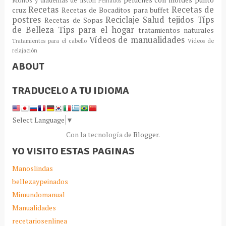
Moños y diademas de listón
Peinados
Recetas
Recetas de
cruz
Recetas de Bocaditos para buffet
postres
Reciclaje
Salud
tejidos
Típs
Recetas de Sopas
de Belleza
Tips para el hogar
tratamientos naturales
Vídeos de manualidades
Tratamientos para el cabello
Vídeos de
relajación
ABOUT
TRADUCELO A TU IDIOMA
Select Language
▼
Con la tecnología de
Blogger
.
YO VISITO ESTAS PAGINAS
Manoslindas
bellezaypeinados
Mimundomanual
Manualidades
recetariosenlinea