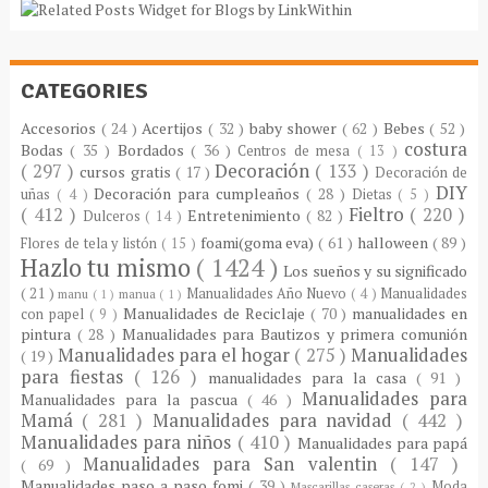
CATEGORIES
Accesorios
( 24 )
Acertijos
( 32 )
baby shower
( 62 )
Bebes
( 52 )
costura
Bodas
( 35 )
Bordados
( 36 )
Centros de mesa
( 13 )
( 297 )
Decoración
( 133 )
cursos gratis
( 17 )
Decoración de
DIY
Decoración para cumpleaños
( 28 )
uñas
( 4 )
Dietas
( 5 )
( 412 )
Fieltro
( 220 )
Entretenimiento
( 82 )
Dulceros
( 14 )
foami(goma eva)
( 61 )
halloween
( 89 )
Flores de tela y listón
( 15 )
Hazlo tu mismo
( 1424 )
Los sueños y su significado
( 21 )
Manualidades Año Nuevo
( 4 )
Manualidades
manu
( 1 )
manua
( 1 )
Manualidades de Reciclaje
( 70 )
manualidades en
con papel
( 9 )
pintura
( 28 )
Manualidades para Bautizos y primera comunión
Manualidades para el hogar
( 275 )
Manualidades
( 19 )
para fiestas
( 126 )
manualidades para la casa
( 91 )
Manualidades para
Manualidades para la pascua
( 46 )
Mamá
( 281 )
Manualidades para navidad
( 442 )
Manualidades para niños
( 410 )
Manualidades para papá
Manualidades para San valentin
( 147 )
( 69 )
Manualidades paso a paso fomi
( 39 )
Moda
Mascarillas caseras
( 2 )