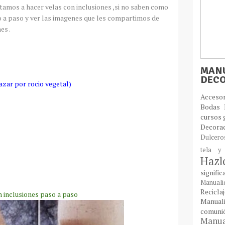
amos a hacer velas con inclusiones ,si no saben como
o a paso y ver las imagenes que les compartimos de
es .
MANU
DEC
zar por rocio vegetal)
Acces
Bodas
cursos 
Decora
Dulcer
tela y
Haz
signifi
Manual
Recic
n inclusiones paso a paso
Manual
comun
Manual