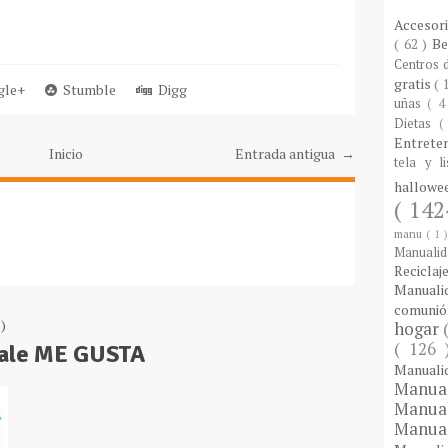
Accesor
( 62 )
B
Centros
gratis
( 
le+
Stumble
Digg
uñas
( 4
Dietas
(
Entrete
Inicio
Entrada antigua →
tela y l
hallow
( 142
manu
( 1 
Manuali
Reciclaj
Manual
comuni
)
hogar
( 126
Dale ME GUSTA
Manual
Manua
Manua
Manua