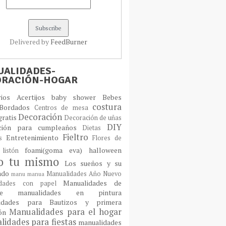
Delivered by
FeedBurner
ALIDADES-
ORACIÓN-HOGAR
orios
Acertijos
baby shower
Bebes
costura
Bordados
Centros de mesa
Decoración
gratis
Decoración de uñas
DIY
ción para cumpleaños
Dietas
Fieltro
Entretenimiento
os
Flores de
foami(goma eva)
halloween
 listón
lo tu mismo
Los sueños y su
cado
Manualidades Año Nuevo
manu
manua
Manualidades de
idades con papel
laje
manualidades en pintura
idades para Bautizos y primera
Manualidades para el hogar
ión
idades para fiestas
manualidades