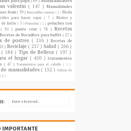
Manualidades
dades para papá
( 69 )
an valentin
( 147 )
Manualidades
paso fomi
( 39 )
Moda
Mascarillas caseras
( 2 )
oldes para hacer cajas
( 7 )
Moños y
peluches con
 de listón
( 3 )
Peinados
( 2 )
Recetas
s
( 81 )
punto cruz
( 78 )
Recetas de Bocaditos para buffet
( 27 )
as de postres
( 216 )
Recetas de
Reciclaje
( 237 )
Salud
( 266 )
 25 )
s
( 184 )
Típs de Belleza
( 197 )
ara el hogar
( 450 )
tratamientos
es
( 47 )
Tratamientos para el cabello
( 1 )
 de manualidades
( 132 )
Vídeos de
( 2 )
H:
O IMPORTANTE