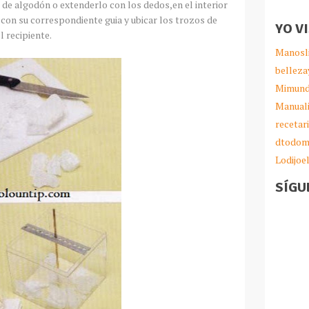
 de algodón o extenderlo con los dedos,en el interior
 con su correspondiente guia y ubicar los trozos de
YO V
l recipiente.
Manosl
belleza
Mimund
Manual
recetar
dtodom
Lodijoe
SÍGU