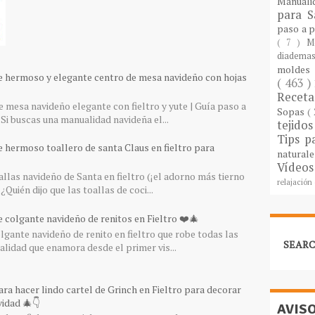
Manuali
para S
paso a 
( 7 )
M
diademas
molde
e hermoso y elegante centro de mesa navideño con hojas
( 463 )
Recet
 mesa navideño elegante con fieltro y yute | Guía paso a
Sopas
(
Si buscas una manualidad navideña el...
tejido
Tips p
e hermoso toallero de santa Claus en fieltro para
natural
Vídeos
llas navideño de Santa en fieltro (¡el adorno más tierno
relajación
¿Quién dijo que las toallas de coci...
 colgante navideño de renitos en Fieltro ❤️🎄
gante navideño de renito en fieltro que robe todas las
SEARC
lidad que enamora desde el primer vis...
ra hacer lindo cartel de Grinch en Fieltro para decorar
idad 🎄👇
AVIS