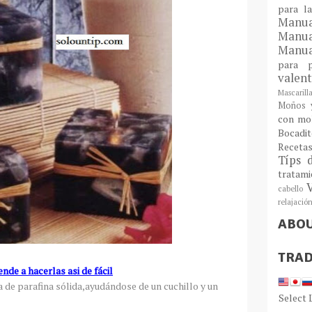
para l
Man
Manu
Manua
para
valen
Mascarill
Moños y
con mo
Bocadit
Receta
Típs 
tratam
cabello
relajació
ABO
TRAD
nde a hacerlas asi de fácil
a de parafina sólida,ayudándose de un cuchillo y un
Select