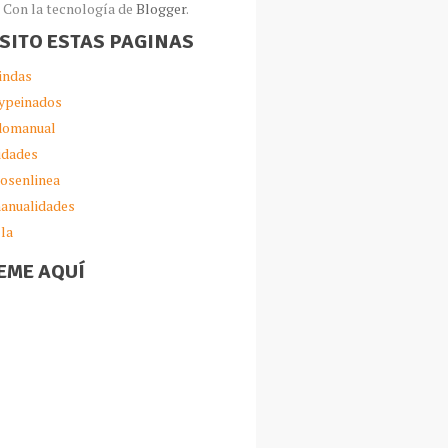
Con la tecnología de
Blogger
.
ISITO ESTAS PAGINAS
indas
ypeinados
omanual
idades
iosenlinea
anualidades
lla
EME AQUÍ