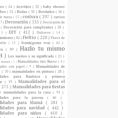
ios
( 24 )
Acertijos
( 32 )
baby shower
ebes
( 52 )
Bodas
( 35 )
Bordados
( 36 )
costura
( 297 )
cursos
 de mesa
( 13 )
Decoración
( 133 )
17 )
Decoración de
Decoración para cumpleaños
( 28 )
 )
DIY
( 412 )
 5 )
Dulceros
( 14 )
Fieltro
( 220 )
nimiento
( 82 )
Flores de
foami(goma eva)
( 61 )
istón
( 15 )
Hazlo tu mismo
een
( 89 )
4 )
Los sueños y su significado
( 21 )
Manualidades Año Nuevo
( 4 )
)
manua
( 1 )
Manualidades de
dades con papel
( 9 )
e
( 70 )
manualidades en pintura
( 28 )
idades para Bautizos y primera
Manualidades para el
ón
( 19 )
( 275 )
Manualidades para fiestas
 )
manualidades para la casa
( 91 )
idades para la pascua
( 46 )
lidades para Mamá
( 281 )
lidades para navidad
( 442 )
lidades para niños
( 410 )