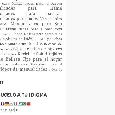
a casa
Manualidades para la pascua
ualidades para Mamá
alidades para navidad
lidades para niños
Manualidades
Manualidades para San
 papá
tin
Manualidades paso a paso fomi
Moda
Moldes para hacer cajas
as caseras
peluches
 diademas de listón
Peinados
Recetas
ldes
punto cruz
Recetas de
Recetas de postres
os para buffet
Reciclaje
Salud
tejidos
s de Sopas
de Belleza
Tips para el hogar
ientos naturales
Tratamientos para el
Vídeos de manualidades
Vídeos de
n
UT
UCELO A TU IDIOMA
 Language
▼