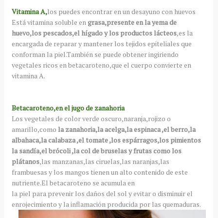
Vitamina A,
los puedes encontrar en un desayuno con huevos
Está vitamina soluble en
grasa,presente en la yema de
huevo,los pescados,el hígado y los productos lácteos
,es la
encargada de reparar y mantener los tejidos epiteliales que
conforman la piel.También se puede obtener ingiriendo
vegetales ricos en betacaroteno,que el cuerpo convierte en
vitamina A.
Betacaroteno,en el jugo de zanahoria
Los vegetales de color verde oscuro,naranja,rojizo o
amarillo,como
la zanahoria,la acelga,la espinaca ,el berro,la
albahaca,la calabaza ,el tomate ,los espárragos,los pimientos
la sandía,el brócoli ,la col de bruselas y frutas como los
plátanos
,las manzanas,las ciruelas,las naranjas,las
frambuesas y los mangos tienen un alto contenido de este
nutriente.El betacaroteno se acumula en
la piel para prevenir los daños del sol y evitar o disminuir el
enrojecimiento y la inflamación producida por las quemaduras.