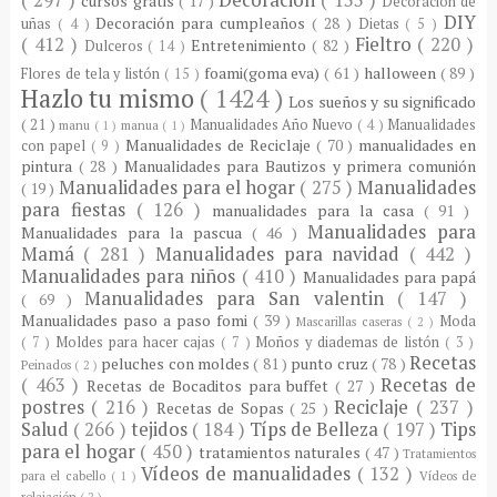
cursos gratis
( 17 )
Decoración de
DIY
Decoración para cumpleaños
( 28 )
uñas
( 4 )
Dietas
( 5 )
( 412 )
Fieltro
( 220 )
Entretenimiento
( 82 )
Dulceros
( 14 )
foami(goma eva)
( 61 )
halloween
( 89 )
Flores de tela y listón
( 15 )
Hazlo tu mismo
( 1424 )
Los sueños y su significado
( 21 )
Manualidades Año Nuevo
( 4 )
Manualidades
manu
( 1 )
manua
( 1 )
Manualidades de Reciclaje
( 70 )
manualidades en
con papel
( 9 )
pintura
( 28 )
Manualidades para Bautizos y primera comunión
Manualidades para el hogar
( 275 )
Manualidades
( 19 )
para fiestas
( 126 )
manualidades para la casa
( 91 )
Manualidades para
Manualidades para la pascua
( 46 )
Mamá
( 281 )
Manualidades para navidad
( 442 )
Manualidades para niños
( 410 )
Manualidades para papá
Manualidades para San valentin
( 147 )
( 69 )
Manualidades paso a paso fomi
( 39 )
Moda
Mascarillas caseras
( 2 )
( 7 )
Moldes para hacer cajas
( 7 )
Moños y diademas de listón
( 3 )
Recetas
peluches con moldes
( 81 )
punto cruz
( 78 )
Peinados
( 2 )
( 463 )
Recetas de
Recetas de Bocaditos para buffet
( 27 )
postres
( 216 )
Reciclaje
( 237 )
Recetas de Sopas
( 25 )
Salud
( 266 )
tejidos
( 184 )
Típs de Belleza
( 197 )
Tips
para el hogar
( 450 )
tratamientos naturales
( 47 )
Tratamientos
Vídeos de manualidades
( 132 )
para el cabello
( 1 )
Vídeos de
relajación
( 2 )