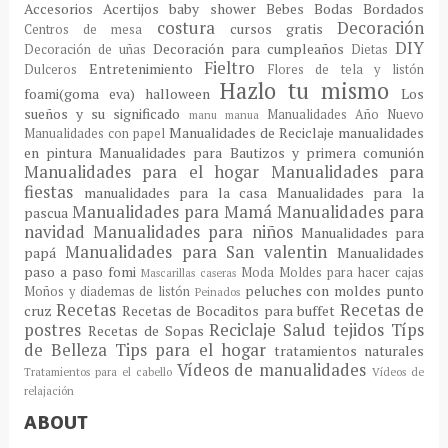
Accesorios
Acertijos
baby shower
Bebes
Bodas
Bordados
costura
Decoración
cursos gratis
Centros de mesa
DIY
Decoración para cumpleaños
Decoración de uñas
Dietas
Fieltro
Entretenimiento
Dulceros
Flores de tela y listón
Hazlo tu mismo
foami(goma eva)
halloween
Los
sueños y su significado
Manualidades Año Nuevo
manu
manua
Manualidades de Reciclaje
manualidades
Manualidades con papel
en pintura
Manualidades para Bautizos y primera comunión
Manualidades para el hogar
Manualidades para
fiestas
manualidades para la casa
Manualidades para la
Manualidades para Mamá
Manualidades para
pascua
navidad
Manualidades para niños
Manualidades para
Manualidades para San valentin
papá
Manualidades
paso a paso fomi
Moda
Moldes para hacer cajas
Mascarillas caseras
peluches con moldes
punto
Moños y diademas de listón
Peinados
Recetas
Recetas de
cruz
Recetas de Bocaditos para buffet
postres
Reciclaje
Salud
tejidos
Típs
Recetas de Sopas
de Belleza
Tips para el hogar
tratamientos naturales
Vídeos de manualidades
Tratamientos para el cabello
Vídeos de
relajación
ABOUT