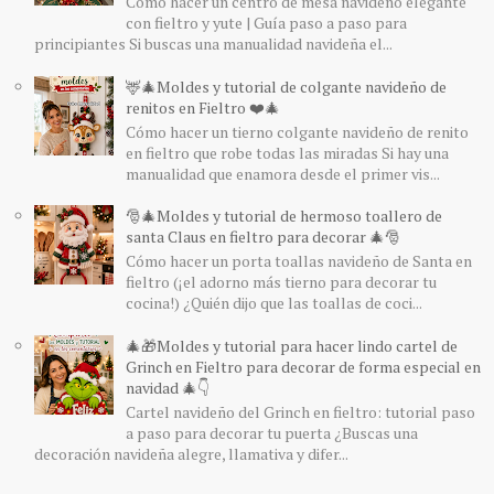
Cómo hacer un centro de mesa navideño elegante
con fieltro y yute | Guía paso a paso para
principiantes Si buscas una manualidad navideña el...
🦌🎄Moldes y tutorial de colgante navideño de
renitos en Fieltro ❤️🎄
Cómo hacer un tierno colgante navideño de renito
en fieltro que robe todas las miradas Si hay una
manualidad que enamora desde el primer vis...
🎅🎄Moldes y tutorial de hermoso toallero de
santa Claus en fieltro para decorar 🎄🎅
Cómo hacer un porta toallas navideño de Santa en
fieltro (¡el adorno más tierno para decorar tu
cocina!) ¿Quién dijo que las toallas de coci...
🎄🎁Moldes y tutorial para hacer lindo cartel de
Grinch en Fieltro para decorar de forma especial en
navidad 🎄👇
Cartel navideño del Grinch en fieltro: tutorial paso
a paso para decorar tu puerta ¿Buscas una
decoración navideña alegre, llamativa y difer...