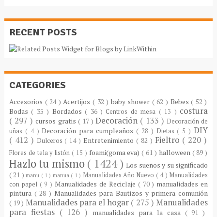
RECENT POSTS
CATEGORIES
Accesorios
( 24 )
Acertijos
( 32 )
baby shower
( 62 )
Bebes
( 52 )
costura
Bodas
( 35 )
Bordados
( 36 )
Centros de mesa
( 13 )
( 297 )
Decoración
( 133 )
cursos gratis
( 17 )
Decoración de
DIY
Decoración para cumpleaños
( 28 )
uñas
( 4 )
Dietas
( 5 )
( 412 )
Fieltro
( 220 )
Entretenimiento
( 82 )
Dulceros
( 14 )
foami(goma eva)
( 61 )
halloween
( 89 )
Flores de tela y listón
( 15 )
Hazlo tu mismo
( 1424 )
Los sueños y su significado
( 21 )
Manualidades Año Nuevo
( 4 )
Manualidades
manu
( 1 )
manua
( 1 )
Manualidades de Reciclaje
( 70 )
manualidades en
con papel
( 9 )
pintura
( 28 )
Manualidades para Bautizos y primera comunión
Manualidades para el hogar
( 275 )
Manualidades
( 19 )
para fiestas
( 126 )
manualidades para la casa
( 91 )