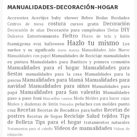
MANUALIDADES-DECORACIÓN-HOGAR
Accesorios
Acertijos
baby shower
Bebes
Bodas
Bordados
costura
Decoración
cursos gratis
Centros de mesa
DIY
Decoración para cumpleaños
Decoración de uñas
Dietas
Fieltro
Entretenimiento
Dulceros
Flores de tela y listón
Hazlo tu mismo
foami(goma eva)
halloween
Los
sueños y su significado
Manualidades Año Nuevo
manu
manua
Manualidades de Reciclaje
manualidades
Manualidades con papel
en pintura
Manualidades para Bautizos y primera comunión
Manualidades para el hogar
Manualidades para
fiestas
manualidades para la casa
Manualidades para la
Manualidades para Mamá
Manualidades para
pascua
navidad
Manualidades para niños
Manualidades para
Manualidades para San valentin
papá
Manualidades
paso a paso fomi
Moda
Moldes para hacer cajas
Mascarillas caseras
peluches con moldes
punto
Moños y diademas de listón
Peinados
Recetas
Recetas de
cruz
Recetas de Bocaditos para buffet
postres
Reciclaje
Salud
tejidos
Típs
Recetas de Sopas
de Belleza
Tips para el hogar
tratamientos naturales
Vídeos de manualidades
Tratamientos para el cabello
Vídeos de
relajación