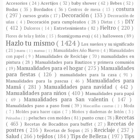
Accesorios
( 24 )
Acertijos
( 32 )
baby shower
( 62 )
Bebes
( 52 )
costura
Bodas
( 35 )
Bordados
( 36 )
Centros de mesa
( 13 )
( 297 )
Decoración
( 133 )
cursos gratis
( 17 )
Decoración de
DIY
Decoración para cumpleaños
( 28 )
uñas
( 4 )
Dietas
( 5 )
( 412 )
Fieltro
( 220 )
Entretenimiento
( 82 )
Dulceros
( 14 )
foami(goma eva)
( 61 )
halloween
( 89 )
Flores de tela y listón
( 15 )
Hazlo tu mismo
( 1424 )
Los sueños y su significado
( 21 )
Manualidades Año Nuevo
( 4 )
Manualidades
manu
( 1 )
manua
( 1 )
Manualidades de Reciclaje
( 70 )
manualidades en
con papel
( 9 )
pintura
( 28 )
Manualidades para Bautizos y primera comunión
Manualidades para el hogar
( 275 )
Manualidades
( 19 )
para fiestas
( 126 )
manualidades para la casa
( 91 )
Manualidades para
Manualidades para la pascua
( 46 )
Mamá
( 281 )
Manualidades para navidad
( 442 )
Manualidades para niños
( 410 )
Manualidades para papá
Manualidades para San valentin
( 147 )
( 69 )
Manualidades paso a paso fomi
( 39 )
Moda
Mascarillas caseras
( 2 )
( 7 )
Moldes para hacer cajas
( 7 )
Moños y diademas de listón
( 3 )
Recetas
peluches con moldes
( 81 )
punto cruz
( 78 )
Peinados
( 2 )
( 463 )
Recetas de
Recetas de Bocaditos para buffet
( 27 )
postres
( 216 )
Reciclaje
( 237 )
Recetas de Sopas
( 25 )
Salud
( 266 )
tejidos
( 184 )
Típs de Belleza
( 197 )
Tips