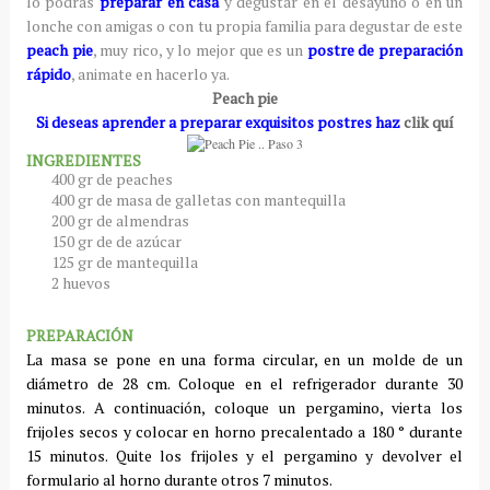
lo podrás
preparar en casa
y degustar en el desayuno o en un
lonche con amigas o con tu propia familia para degustar de este
peach pie
, muy rico, y lo mejor que es un
postre de preparación
rápido
, animate en hacerlo ya.
Peach pie
Si deseas aprender a preparar exquisitos postres haz
clik quí
INGREDIENTES
400 gr de peaches
400 gr de masa de galletas con mantequilla
200 gr de almendras
150 gr de de azúcar
125 gr de mantequilla
2 huevos
PREPARACIÓN
La masa se pone en una forma circular, en un molde de un
diámetro de 28 cm. Coloque en el refrigerador durante 30
minutos.
A continuación, coloque un pergamino, vierta los
frijoles secos y colocar en horno precalentado a 180 ° durante
15 minutos.
Quite los frijoles y el pergamino y devolver el
formulario al horno durante otros 7 minutos.