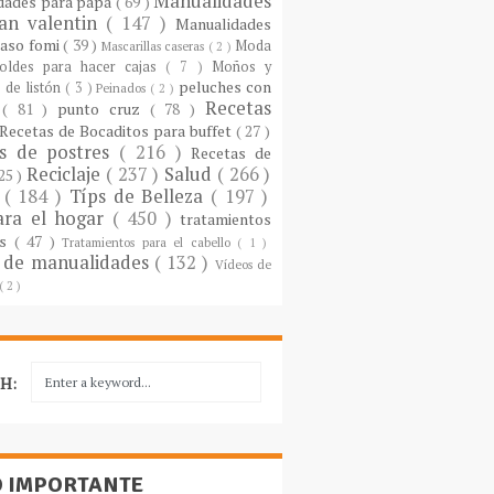
Manualidades
dades para papá
( 69 )
an valentin
( 147 )
Manualidades
paso fomi
( 39 )
Moda
Mascarillas caseras
( 2 )
oldes para hacer cajas
( 7 )
Moños y
peluches con
 de listón
( 3 )
Peinados
( 2 )
Recetas
s
( 81 )
punto cruz
( 78 )
Recetas de Bocaditos para buffet
( 27 )
as de postres
( 216 )
Recetas de
Reciclaje
( 237 )
Salud
( 266 )
 25 )
s
( 184 )
Típs de Belleza
( 197 )
ara el hogar
( 450 )
tratamientos
es
( 47 )
Tratamientos para el cabello
( 1 )
 de manualidades
( 132 )
Vídeos de
( 2 )
H:
O IMPORTANTE