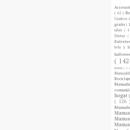
Accesor
( 62 )
B
Centros
gratis
( 
uñas
( 4
Dietas
(
Entrete
tela y l
hallow
( 142
manu
( 1 
Manuali
Reciclaj
Manual
comuni
hogar
( 126
Manual
Manua
Manua
Manua