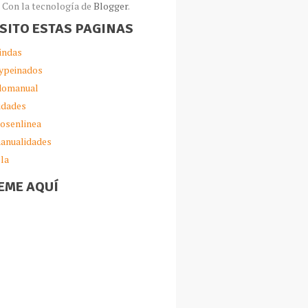
Con la tecnología de
Blogger
.
ISITO ESTAS PAGINAS
indas
ypeinados
omanual
idades
iosenlinea
anualidades
lla
EME AQUÍ