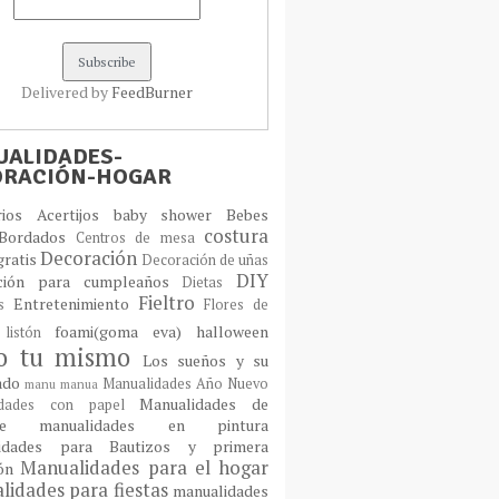
Delivered by
FeedBurner
ALIDADES-
ORACIÓN-HOGAR
orios
Acertijos
baby shower
Bebes
costura
Bordados
Centros de mesa
Decoración
gratis
Decoración de uñas
DIY
ción para cumpleaños
Dietas
Fieltro
Entretenimiento
os
Flores de
foami(goma eva)
halloween
 listón
lo tu mismo
Los sueños y su
cado
Manualidades Año Nuevo
manu
manua
Manualidades de
idades con papel
laje
manualidades en pintura
idades para Bautizos y primera
Manualidades para el hogar
ión
idades para fiestas
manualidades