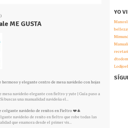
YO V
)
Manosl
Dale ME GUSTA
belleza
Mimund
Manual
recetar
dtodom
Lodijoe
SÍGU
e hermoso y elegante centro de mesa navideño con hojas
 mesa navideño elegante con fieltro y yute | Guía paso a
Si buscas una manualidad navideña el...
 colgante navideño de renitos en Fieltro ❤️🎄
gante navideño de renito en fieltro que robe todas las
lidad que enamora desde el primer vis...