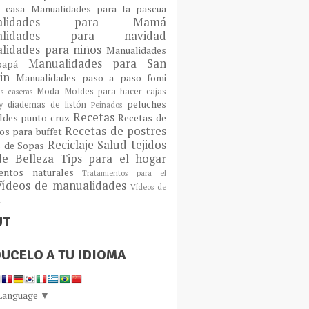
a casa
Manualidades para la pascua
ualidades para Mamá
alidades para navidad
lidades para niños
Manualidades
Manualidades para San
 papá
tin
Manualidades paso a paso fomi
Moda
Moldes para hacer cajas
as caseras
peluches
 diademas de listón
Peinados
Recetas
ldes
punto cruz
Recetas de
Recetas de postres
os para buffet
Reciclaje
Salud
tejidos
s de Sopas
de Belleza
Tips para el hogar
ientos naturales
Tratamientos para el
Vídeos de manualidades
Vídeos de
n
UT
UCELO A TU IDIOMA
 Language
▼