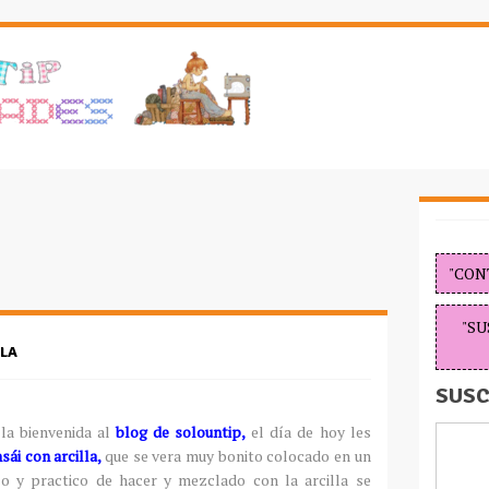
"CON
"SU
LA
SUSC
la bienvenida al
blog de solountip,
el día de hoy les
sái con arcilla,
que se vera muy bonito colocado en un
o y practico de hacer y mezclado con la arcilla se