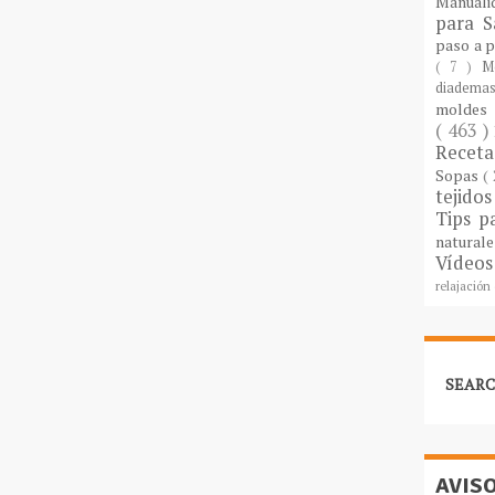
Manuali
para S
paso a 
( 7 )
M
diademas
molde
( 463 )
Recet
Sopas
(
tejido
Tips p
natural
Vídeos
relajación
SEARC
AVIS