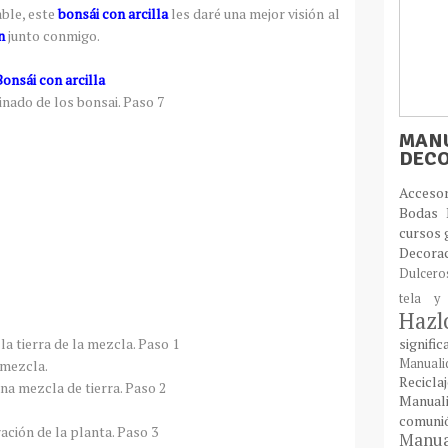
ble, este
bonsái con arcilla
les daré una mejor visión al
n
junto conmigo.
onsái con arcilla
MANU
DEC
Acces
Bodas
cursos 
Decora
Dulcer
tela y
Haz
signifi
Manual
 mezcla.
Recic
Manual
comun
Manual