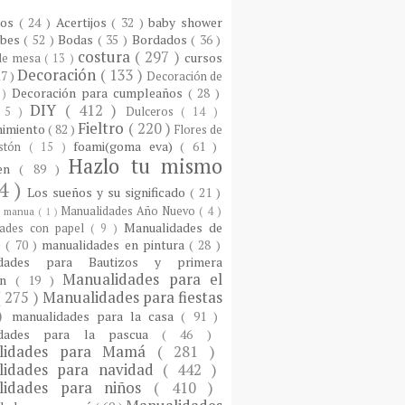
ios
( 24 )
Acertijos
( 32 )
baby shower
ebes
( 52 )
Bodas
( 35 )
Bordados
( 36 )
costura
( 297 )
cursos
 de mesa
( 13 )
Decoración
( 133 )
17 )
Decoración de
Decoración para cumpleaños
( 28 )
 )
DIY
( 412 )
 5 )
Dulceros
( 14 )
Fieltro
( 220 )
nimiento
( 82 )
Flores de
foami(goma eva)
( 61 )
istón
( 15 )
Hazlo tu mismo
een
( 89 )
4 )
Los sueños y su significado
( 21 )
Manualidades Año Nuevo
( 4 )
)
manua
( 1 )
Manualidades de
dades con papel
( 9 )
e
( 70 )
manualidades en pintura
( 28 )
idades para Bautizos y primera
Manualidades para el
ón
( 19 )
( 275 )
Manualidades para fiestas
 )
manualidades para la casa
( 91 )
idades para la pascua
( 46 )
lidades para Mamá
( 281 )
lidades para navidad
( 442 )
lidades para niños
( 410 )