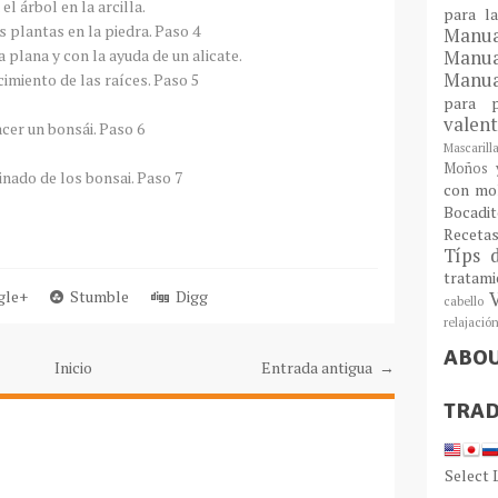
l árbol en la arcilla.
para l
Man
 plana y con la ayuda de un alicate.
Manu
Manua
para
valen
Mascarill
Moños y
con mo
Bocadit
Receta
Típs 
tratam
le+
Stumble
Digg
cabello
relajació
ABO
Inicio
Entrada antigua →
TRAD
Select