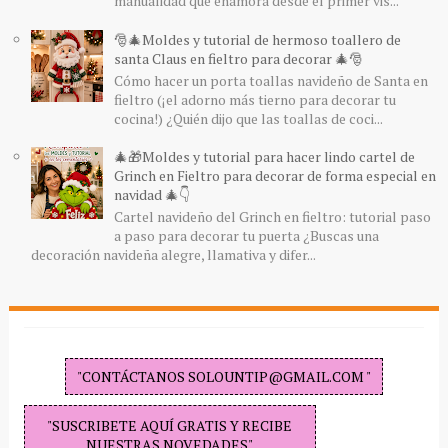
manualidad que enamora desde el primer vis...
🎅🎄Moldes y tutorial de hermoso toallero de
santa Claus en fieltro para decorar 🎄🎅
Cómo hacer un porta toallas navideño de Santa en
fieltro (¡el adorno más tierno para decorar tu
cocina!) ¿Quién dijo que las toallas de coci...
🎄🎁Moldes y tutorial para hacer lindo cartel de
Grinch en Fieltro para decorar de forma especial en
navidad 🎄👇
Cartel navideño del Grinch en fieltro: tutorial paso
a paso para decorar tu puerta ¿Buscas una
decoración navideña alegre, llamativa y difer...
"CONTÁCTANOS SOLOUNTIP@GMAIL.COM "
"SUSCRIBETE AQUÍ GRATIS Y RECIBE
NUESTRAS NOVEDADES"