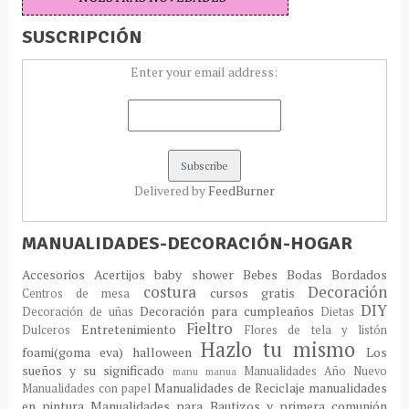
SUSCRIPCIÓN
Enter your email address:
Delivered by
FeedBurner
MANUALIDADES-DECORACIÓN-HOGAR
Accesorios
Acertijos
baby shower
Bebes
Bodas
Bordados
costura
Decoración
cursos gratis
Centros de mesa
DIY
Decoración para cumpleaños
Decoración de uñas
Dietas
Fieltro
Entretenimiento
Dulceros
Flores de tela y listón
Hazlo tu mismo
foami(goma eva)
halloween
Los
sueños y su significado
Manualidades Año Nuevo
manu
manua
Manualidades de Reciclaje
manualidades
Manualidades con papel
en pintura
Manualidades para Bautizos y primera comunión