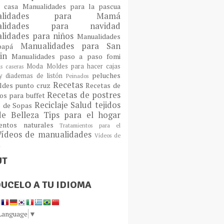
a casa
Manualidades para la pascua
ualidades para Mamá
alidades para navidad
lidades para niños
Manualidades
Manualidades para San
 papá
tin
Manualidades paso a paso fomi
Moda
Moldes para hacer cajas
as caseras
peluches
 diademas de listón
Peinados
Recetas
ldes
punto cruz
Recetas de
Recetas de postres
os para buffet
Reciclaje
Salud
tejidos
s de Sopas
de Belleza
Tips para el hogar
ientos naturales
Tratamientos para el
Vídeos de manualidades
Vídeos de
n
UT
UCELO A TU IDIOMA
 Language
▼