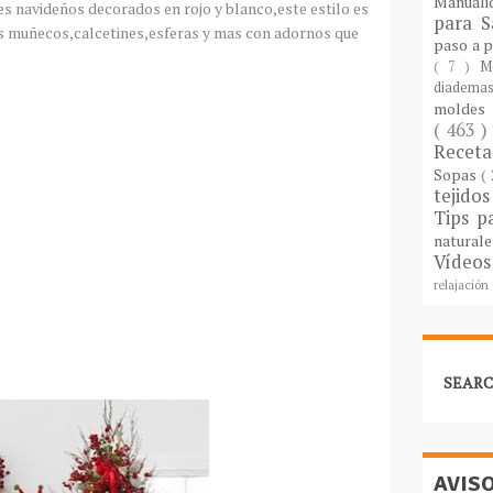
Manuali
s navideños decorados en rojo y blanco,este estilo es
para S
los muñecos,calcetines,esferas y mas con adornos que
paso a 
( 7 )
M
diademas
molde
( 463 )
Recet
Sopas
(
tejido
Tips p
natural
Vídeos
relajación
SEARC
AVIS