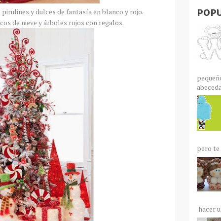
POPU
irulines y dulces de fantasía en blanco y rojo.
 de nieve y árboles rojos con regalos.
pequeño
abecedar
pero te 
hacer un