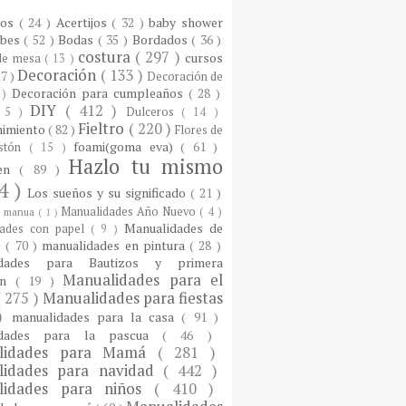
ios
( 24 )
Acertijos
( 32 )
baby shower
ebes
( 52 )
Bodas
( 35 )
Bordados
( 36 )
costura
( 297 )
cursos
 de mesa
( 13 )
Decoración
( 133 )
17 )
Decoración de
Decoración para cumpleaños
( 28 )
 )
DIY
( 412 )
 5 )
Dulceros
( 14 )
Fieltro
( 220 )
nimiento
( 82 )
Flores de
foami(goma eva)
( 61 )
istón
( 15 )
Hazlo tu mismo
een
( 89 )
4 )
Los sueños y su significado
( 21 )
Manualidades Año Nuevo
( 4 )
)
manua
( 1 )
Manualidades de
dades con papel
( 9 )
e
( 70 )
manualidades en pintura
( 28 )
idades para Bautizos y primera
Manualidades para el
ón
( 19 )
( 275 )
Manualidades para fiestas
 )
manualidades para la casa
( 91 )
idades para la pascua
( 46 )
lidades para Mamá
( 281 )
lidades para navidad
( 442 )
lidades para niños
( 410 )