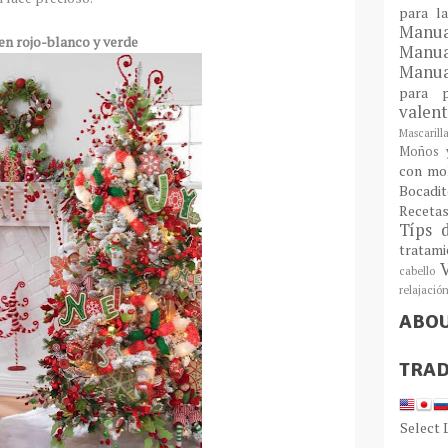
para l
Man
en rojo-blanco y verde
Manu
Manua
para
valen
Mascarill
Moños y
con mo
Bocadit
Receta
Típs 
tratam
cabello
relajació
ABO
TRAD
Select