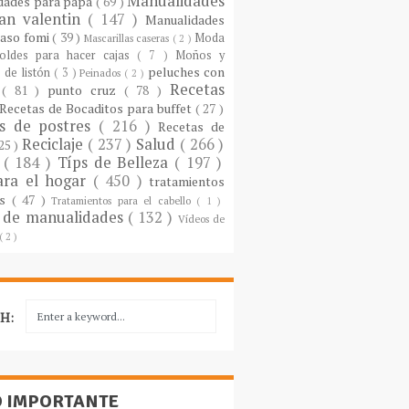
Manualidades
dades para papá
( 69 )
an valentin
( 147 )
Manualidades
paso fomi
( 39 )
Moda
Mascarillas caseras
( 2 )
oldes para hacer cajas
( 7 )
Moños y
peluches con
 de listón
( 3 )
Peinados
( 2 )
Recetas
s
( 81 )
punto cruz
( 78 )
Recetas de Bocaditos para buffet
( 27 )
as de postres
( 216 )
Recetas de
Reciclaje
( 237 )
Salud
( 266 )
 25 )
s
( 184 )
Típs de Belleza
( 197 )
ara el hogar
( 450 )
tratamientos
es
( 47 )
Tratamientos para el cabello
( 1 )
 de manualidades
( 132 )
Vídeos de
( 2 )
H:
O IMPORTANTE