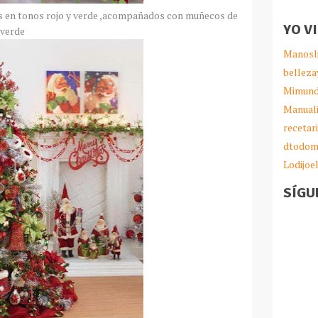
s en tonos rojo y verde ,acompañados con muñecos de
YO V
 verde
Manosl
belleza
Mimund
Manual
recetar
dtodom
Lodijoe
SÍGU