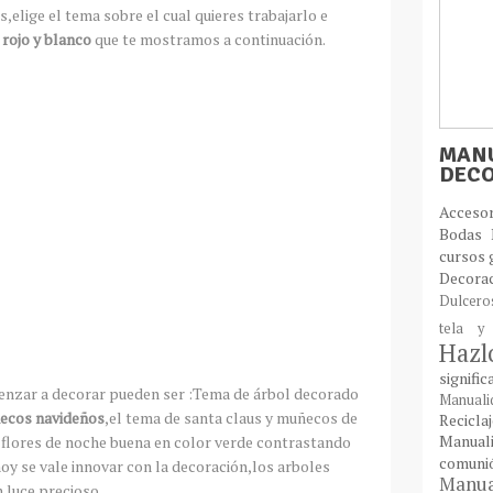
elige el tema sobre el cual quieres trabajarlo e
 rojo y blanco
que te mostramos a continuación.
MANU
DEC
Acces
Bodas
cursos 
Decora
Dulcer
tela y
Haz
signifi
enzar a decorar pueden ser :Tema de árbol decorado
Manual
uñecos navideños
,el tema de santa claus y muñecos de
Recic
Manual
 flores de noche buena en color verde contrastando
comun
hoy se vale innovar con la decoración,los arboles
Manual
 luce precioso.