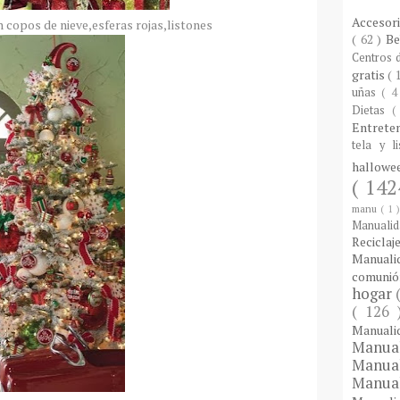
Accesor
 copos de nieve,esferas rojas,listones
( 62 )
B
Centros
gratis
( 
uñas
( 4
Dietas
(
Entrete
tela y l
hallow
( 142
manu
( 1 
Manuali
Reciclaj
Manual
comuni
hogar
( 126
Manual
Manua
Manua
Manua