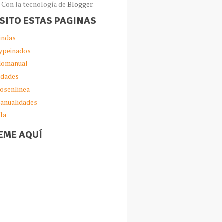
Con la tecnología de
Blogger
.
ISITO ESTAS PAGINAS
indas
ypeinados
omanual
idades
iosenlinea
anualidades
lla
EME AQUÍ