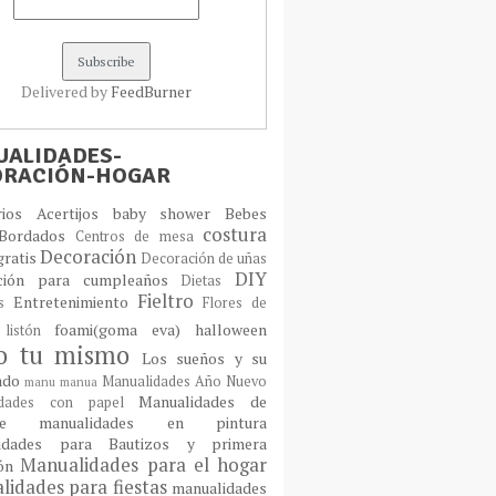
Delivered by
FeedBurner
ALIDADES-
ORACIÓN-HOGAR
orios
Acertijos
baby shower
Bebes
costura
Bordados
Centros de mesa
Decoración
gratis
Decoración de uñas
DIY
ción para cumpleaños
Dietas
Fieltro
Entretenimiento
os
Flores de
foami(goma eva)
halloween
 listón
lo tu mismo
Los sueños y su
cado
Manualidades Año Nuevo
manu
manua
Manualidades de
idades con papel
laje
manualidades en pintura
idades para Bautizos y primera
Manualidades para el hogar
ión
idades para fiestas
manualidades