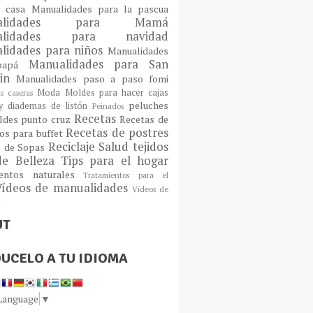
a casa
Manualidades para la pascua
ualidades para Mamá
alidades para navidad
lidades para niños
Manualidades
Manualidades para San
 papá
tin
Manualidades paso a paso fomi
Moda
Moldes para hacer cajas
as caseras
peluches
 diademas de listón
Peinados
Recetas
ldes
punto cruz
Recetas de
Recetas de postres
os para buffet
Reciclaje
Salud
tejidos
s de Sopas
de Belleza
Tips para el hogar
ientos naturales
Tratamientos para el
Vídeos de manualidades
Vídeos de
n
UT
UCELO A TU IDIOMA
 Language
▼