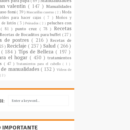
Manualidades
dades para papá
( 69 )
an valentin
( 147 )
Manualidades
paso fomi
( 39 )
Moda
Mascarillas caseras
( 2 )
oldes para hacer cajas
( 7 )
Moños y
peluches con
 de listón
( 3 )
Peinados
( 2 )
Recetas
s
( 81 )
punto cruz
( 78 )
Recetas de Bocaditos para buffet
( 27 )
as de postres
( 216 )
Recetas de
Reciclaje
( 237 )
Salud
( 266 )
 25 )
s
( 184 )
Típs de Belleza
( 197 )
ara el hogar
( 450 )
tratamientos
es
( 47 )
Tratamientos para el cabello
( 1 )
 de manualidades
( 132 )
Vídeos de
( 2 )
H:
O IMPORTANTE