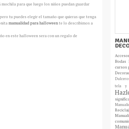
 mochila para que luego los niños puedan guardar
ero tu puedes elegir el tamaño que quieras que tenga
onita
manualidad para halloween
te lo describimos a
ño en este halloween sera con un regalo de
MANU
DEC
Acces
Bodas
cursos 
Decora
Dulcer
tela y
Haz
signifi
Manual
Recic
Manual
comun
Manual