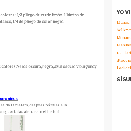
YO V
colores :1/2 pliego de verde limón,1 lámina de
blanco,1/4 de pliego de color negro.
Manosl
belleza
Mimund
Manual
recetar
dtodom
es colores:Verde oscuro,negro,azul oscuro y burgundy
Lodijoe
SÍGU
ara niños
ezas de la maleta,después pásalas a la
oamy,cortalas ahora con el bisturí.