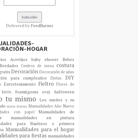
Delivered by
FeedBurner
ALIDADES-
ORACIÓN-HOGAR
orios
Acertijos
baby shower
Bebes
costura
Bordados
Centros de mesa
Decoración
gratis
Decoración de uñas
DIY
ción para cumpleaños
Dietas
Fieltro
Entretenimiento
os
Flores de
foami(goma eva)
halloween
 listón
lo tu mismo
Los sueños y su
cado
Manualidades Año Nuevo
manu
manua
Manualidades de
idades con papel
laje
manualidades en pintura
idades para Bautizos y primera
Manualidades para el hogar
ión
idades para fiestas
manualidades