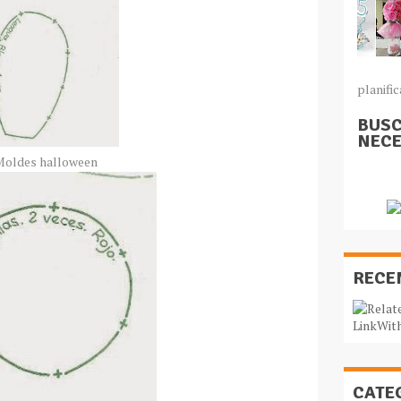
planific
BUSC
NECE
oldes halloween
RECE
CATE