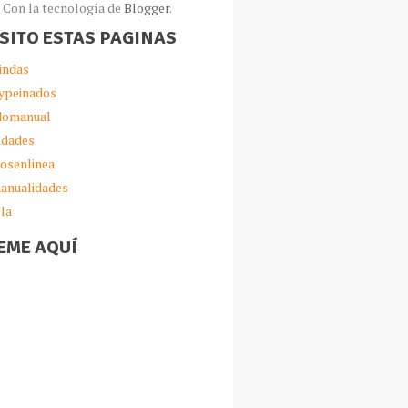
Con la tecnología de
Blogger
.
ISITO ESTAS PAGINAS
indas
ypeinados
omanual
idades
iosenlinea
anualidades
lla
EME AQUÍ