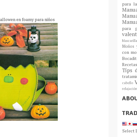
para l
Man
Manu
allowen en foamy para niños
Manua
para
valen
Mascarill
Moños y
con mo
Bocadit
Receta
Típs 
tratam
cabello
relajació
ABO
TRAD
Select