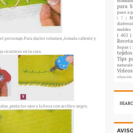
Manuali
para S
paso a 
( 7 )
M
diademas
molde
( 463 )
del personaje.Para darles volumen ,tomala caliente y
Recet
Sopas
(
a cicatrices en la cara.
tejido
Tips p
natural
Vídeos
relajación
SEARC
alas ,pinta los ojos y la boca con acrílico negro.
AVIS