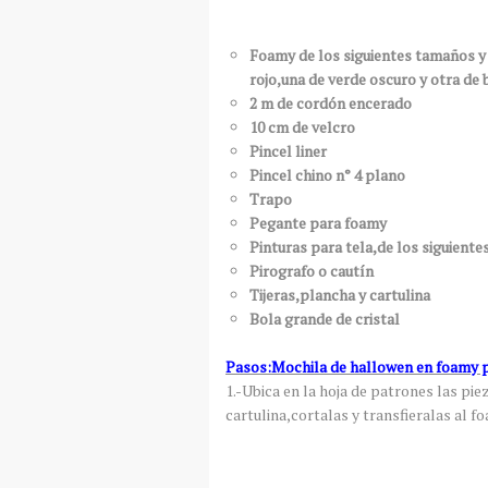
Foamy de los siguientes tamaños y 
rojo,una de verde oscuro y otra de 
2 m de cordón encerado
10 cm de velcro
Pincel liner
Pincel chino n° 4 plano
Trapo
Pegante para foamy
Pinturas para tela,de los siguient
Pirografo o cautín
Tijeras,plancha y cartulina
Bola grande de cristal
Pasos:Mochila de hallowen en foamy p
1.-Ubica en la hoja de patrones las pi
cartulina,cortalas y transfieralas al f