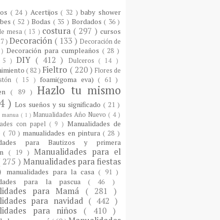
ios
( 24 )
Acertijos
( 32 )
baby shower
ebes
( 52 )
Bodas
( 35 )
Bordados
( 36 )
costura
( 297 )
cursos
 de mesa
( 13 )
Decoración
( 133 )
17 )
Decoración de
Decoración para cumpleaños
( 28 )
 )
DIY
( 412 )
 5 )
Dulceros
( 14 )
Fieltro
( 220 )
nimiento
( 82 )
Flores de
foami(goma eva)
( 61 )
istón
( 15 )
Hazlo tu mismo
een
( 89 )
4 )
Los sueños y su significado
( 21 )
Manualidades Año Nuevo
( 4 )
)
manua
( 1 )
Manualidades de
dades con papel
( 9 )
e
( 70 )
manualidades en pintura
( 28 )
idades para Bautizos y primera
Manualidades para el
ón
( 19 )
( 275 )
Manualidades para fiestas
 )
manualidades para la casa
( 91 )
idades para la pascua
( 46 )
lidades para Mamá
( 281 )
lidades para navidad
( 442 )
lidades para niños
( 410 )