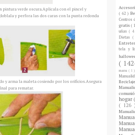
Accesor
 pintura verde oscura.Aplicala con el pincel y
( 62 )
B
 doblala y perfora las dos caras con la punta redonda
Centros
gratis
( 
uñas
( 4
Dietas
(
Entrete
tela y l
hallow
( 142
manu
( 1 
Manuali
do y arma la maleta cosiendo por los orificios.Asegura
Reciclaj
Manual
final para rematar.
comuni
hogar
( 126
Manual
Manua
Manua
Manua