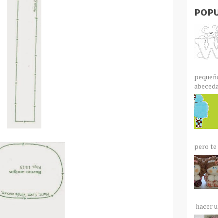
POPU
pequeño
abecedar
pero te 
hacer un