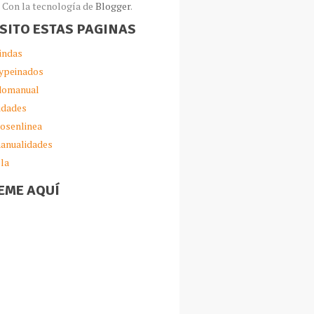
Con la tecnología de
Blogger
.
ISITO ESTAS PAGINAS
indas
ypeinados
omanual
idades
iosenlinea
anualidades
lla
EME AQUÍ