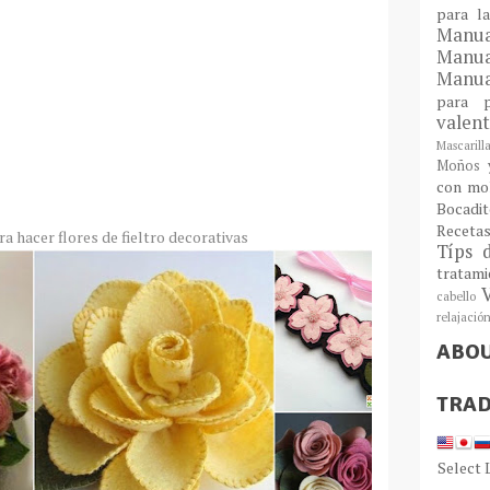
para l
Man
Manu
Manua
para
valen
Mascarill
Moños y
con mo
Bocadit
Receta
ra hacer flores de fieltro decorativas
Típs 
tratam
cabello
relajació
ABO
TRAD
Select