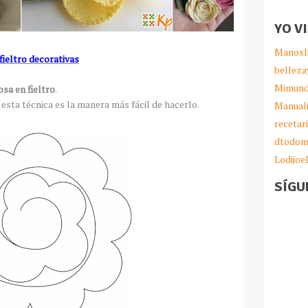
YO V
Manosl
fieltro decorativas
belleza
Mimund
osa en fieltro
.
e esta técnica es la manera más fácil de hacerlo.
Manual
recetar
dtodom
Lodijoe
SÍGU