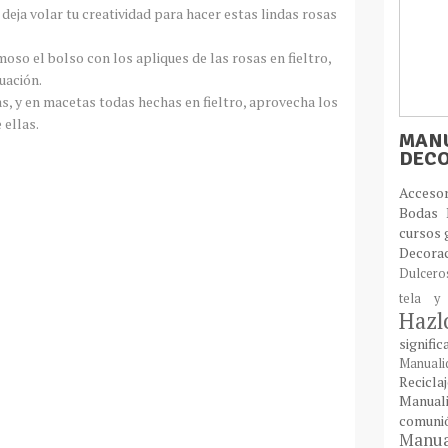
deja volar tu creatividad para hacer estas lindas rosas
oso el bolso con los apliques de las rosas en fieltro,
uación.
as, y en macetas todas hechas en fieltro, aprovecha los
 ellas.
MANU
DEC
Acces
Bodas
cursos 
Decora
Dulcer
tela y
Haz
signifi
Manual
Recic
Manual
comun
Manual