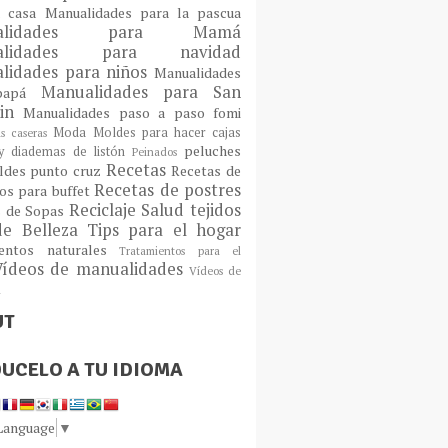
a casa
Manualidades para la pascua
ualidades para Mamá
alidades para navidad
lidades para niños
Manualidades
Manualidades para San
 papá
tin
Manualidades paso a paso fomi
Moda
Moldes para hacer cajas
as caseras
peluches
 diademas de listón
Peinados
Recetas
ldes
punto cruz
Recetas de
Recetas de postres
os para buffet
Reciclaje
Salud
tejidos
s de Sopas
de Belleza
Tips para el hogar
ientos naturales
Tratamientos para el
Vídeos de manualidades
Vídeos de
n
UT
UCELO A TU IDIOMA
 Language
▼