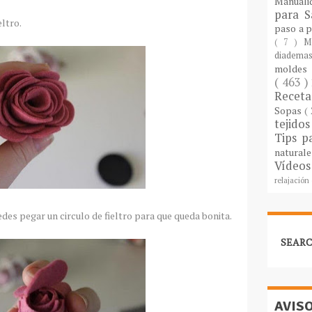
Manuali
para S
eltro.
paso a 
( 7 )
M
diademas
molde
( 463 )
Recet
Sopas
(
tejido
Tips p
natural
Vídeos
relajación
edes pegar un circulo de fieltro para que queda bonita.
SEARC
AVIS