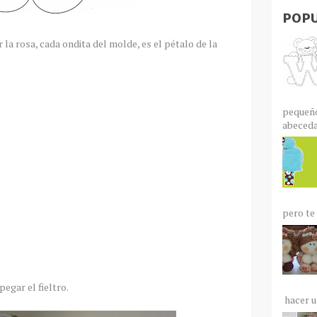
POPU
r la rosa, cada ondita del molde, es el pétalo de la
pequeño
abecedar
pero te 
pegar el fieltro.
hacer un