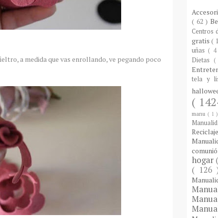
Accesor
( 62 )
B
Centros
gratis
( 
uñas
( 4
 fieltro, a medida que vas enrollando, ve pegando poco
Dietas
(
Entrete
tela y l
hallow
( 142
manu
( 1 
Manuali
Reciclaj
Manual
comuni
hogar
( 126
Manual
Manua
Manua
Manua