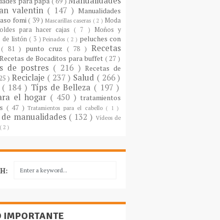
Manualidades
dades para papá
( 69 )
an valentin
( 147 )
Manualidades
paso fomi
( 39 )
Moda
Mascarillas caseras
( 2 )
oldes para hacer cajas
( 7 )
Moños y
peluches con
 de listón
( 3 )
Peinados
( 2 )
Recetas
s
( 81 )
punto cruz
( 78 )
Recetas de Bocaditos para buffet
( 27 )
as de postres
( 216 )
Recetas de
Reciclaje
( 237 )
Salud
( 266 )
 25 )
s
( 184 )
Típs de Belleza
( 197 )
ara el hogar
( 450 )
tratamientos
es
( 47 )
Tratamientos para el cabello
( 1 )
 de manualidades
( 132 )
Vídeos de
( 2 )
H:
O IMPORTANTE