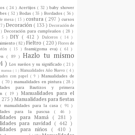
ios
( 24 )
Acertijos
( 32 )
baby shower
ebes
( 52 )
Bodas
( 35 )
Bordados
( 36 )
costura
( 297 )
cursos
 de mesa
( 13 )
Decoración
( 133 )
17 )
Decoración de
Decoración para cumpleaños
( 28 )
 )
DIY
( 412 )
 5 )
Dulceros
( 14 )
Fieltro
( 220 )
nimiento
( 82 )
Flores de
foami(goma eva)
( 61 )
istón
( 15 )
Hazlo tu mismo
een
( 89 )
4 )
Los sueños y su significado
( 21 )
Manualidades Año Nuevo
( 4 )
)
manua
( 1 )
Manualidades de
dades con papel
( 9 )
e
( 70 )
manualidades en pintura
( 28 )
idades para Bautizos y primera
Manualidades para el
ón
( 19 )
( 275 )
Manualidades para fiestas
 )
manualidades para la casa
( 91 )
idades para la pascua
( 46 )
lidades para Mamá
( 281 )
lidades para navidad
( 442 )
lidades para niños
( 410 )