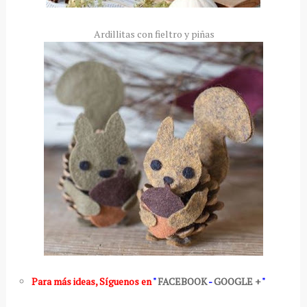
Ardillitas con fieltro y piñas
Para más ideas
,
Síguenos en
"
FACEBOOK
-
GOOGLE +
"