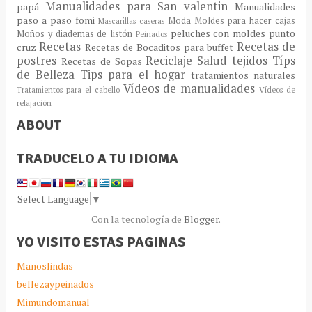
Manualidades para San valentin
papá
Manualidades
paso a paso fomi
Moda
Moldes para hacer cajas
Mascarillas caseras
peluches con moldes
punto
Moños y diademas de listón
Peinados
Recetas
Recetas de
cruz
Recetas de Bocaditos para buffet
postres
Reciclaje
Salud
tejidos
Típs
Recetas de Sopas
de Belleza
Tips para el hogar
tratamientos naturales
Vídeos de manualidades
Tratamientos para el cabello
Vídeos de
relajación
ABOUT
TRADUCELO A TU IDIOMA
Select Language
▼
Con la tecnología de
Blogger
.
YO VISITO ESTAS PAGINAS
Manoslindas
bellezaypeinados
Mimundomanual