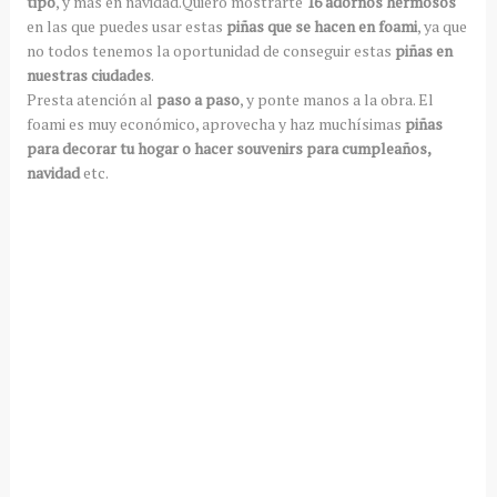
tipo
, y más en navidad.Quiero mostrarte
16 adornos hermosos
en las que puedes usar estas
piñas que se hacen en foami
, ya que
no todos tenemos la oportunidad de conseguir estas
piñas en
nuestras ciudades
.
Presta atención al
paso a paso
, y ponte manos a la obra. El
foami es muy económico, aprovecha y haz muchísimas
piñas
para decorar tu hogar o hacer souvenirs para cumpleaños,
navidad
etc.