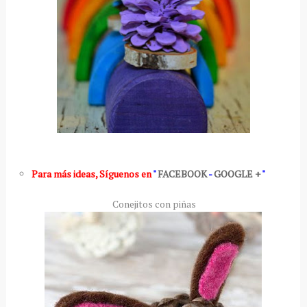
Para más ideas
,
Síguenos en
"
FACEBOOK
-
GOOGLE +
"
Conejitos con piñas