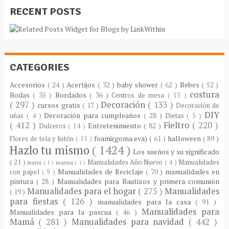
RECENT POSTS
CATEGORIES
Accesorios
( 24 )
Acertijos
( 32 )
baby shower
( 62 )
Bebes
( 52 )
costura
Bodas
( 35 )
Bordados
( 36 )
Centros de mesa
( 13 )
( 297 )
Decoración
( 133 )
cursos gratis
( 17 )
Decoración de
DIY
Decoración para cumpleaños
( 28 )
uñas
( 4 )
Dietas
( 5 )
( 412 )
Fieltro
( 220 )
Entretenimiento
( 82 )
Dulceros
( 14 )
foami(goma eva)
( 61 )
halloween
( 89 )
Flores de tela y listón
( 15 )
Hazlo tu mismo
( 1424 )
Los sueños y su significado
( 21 )
Manualidades Año Nuevo
( 4 )
Manualidades
manu
( 1 )
manua
( 1 )
Manualidades de Reciclaje
( 70 )
manualidades en
con papel
( 9 )
pintura
( 28 )
Manualidades para Bautizos y primera comunión
Manualidades para el hogar
( 275 )
Manualidades
( 19 )
para fiestas
( 126 )
manualidades para la casa
( 91 )
Manualidades para
Manualidades para la pascua
( 46 )
Mamá
( 281 )
Manualidades para navidad
( 442 )