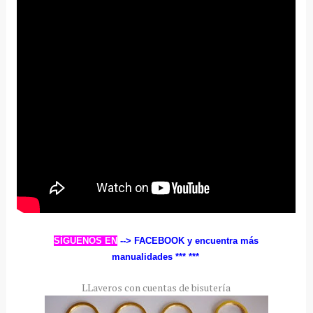
SÍGUENOS EN
--> FACEBOOK
y encuentra más
manualidades ***
***
LLaveros con cuentas de bisutería