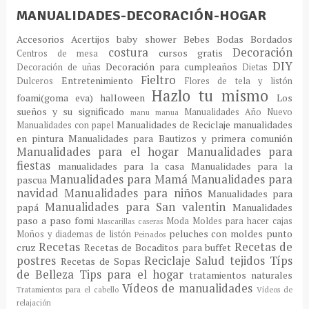
MANUALIDADES-DECORACIÓN-HOGAR
Accesorios
Acertijos
baby shower
Bebes
Bodas
Bordados
costura
Decoración
cursos gratis
Centros de mesa
DIY
Decoración para cumpleaños
Decoración de uñas
Dietas
Fieltro
Entretenimiento
Dulceros
Flores de tela y listón
Hazlo tu mismo
foami(goma eva)
halloween
Los
sueños y su significado
Manualidades Año Nuevo
manu
manua
Manualidades de Reciclaje
manualidades
Manualidades con papel
en pintura
Manualidades para Bautizos y primera comunión
Manualidades para el hogar
Manualidades para
fiestas
manualidades para la casa
Manualidades para la
Manualidades para Mamá
Manualidades para
pascua
navidad
Manualidades para niños
Manualidades para
Manualidades para San valentin
papá
Manualidades
paso a paso fomi
Moda
Moldes para hacer cajas
Mascarillas caseras
peluches con moldes
punto
Moños y diademas de listón
Peinados
Recetas
Recetas de
cruz
Recetas de Bocaditos para buffet
postres
Reciclaje
Salud
tejidos
Típs
Recetas de Sopas
de Belleza
Tips para el hogar
tratamientos naturales
Vídeos de manualidades
Tratamientos para el cabello
Vídeos de
relajación