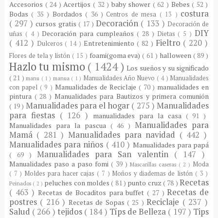
Accesorios
( 24 )
Acertijos
( 32 )
baby shower
( 62 )
Bebes
( 52 )
costura
Bodas
( 35 )
Bordados
( 36 )
Centros de mesa
( 13 )
( 297 )
Decoración
( 133 )
cursos gratis
( 17 )
Decoración de
DIY
Decoración para cumpleaños
( 28 )
uñas
( 4 )
Dietas
( 5 )
( 412 )
Fieltro
( 220 )
Entretenimiento
( 82 )
Dulceros
( 14 )
foami(goma eva)
( 61 )
halloween
( 89 )
Flores de tela y listón
( 15 )
Hazlo tu mismo
( 1424 )
Los sueños y su significado
( 21 )
Manualidades Año Nuevo
( 4 )
Manualidades
manu
( 1 )
manua
( 1 )
Manualidades de Reciclaje
( 70 )
manualidades en
con papel
( 9 )
pintura
( 28 )
Manualidades para Bautizos y primera comunión
Manualidades para el hogar
( 275 )
Manualidades
( 19 )
para fiestas
( 126 )
manualidades para la casa
( 91 )
Manualidades para
Manualidades para la pascua
( 46 )
Mamá
( 281 )
Manualidades para navidad
( 442 )
Manualidades para niños
( 410 )
Manualidades para papá
Manualidades para San valentin
( 147 )
( 69 )
Manualidades paso a paso fomi
( 39 )
Moda
Mascarillas caseras
( 2 )
( 7 )
Moldes para hacer cajas
( 7 )
Moños y diademas de listón
( 3 )
Recetas
peluches con moldes
( 81 )
punto cruz
( 78 )
Peinados
( 2 )
( 463 )
Recetas de
Recetas de Bocaditos para buffet
( 27 )
postres
( 216 )
Reciclaje
( 237 )
Recetas de Sopas
( 25 )
Salud
( 266 )
tejidos
( 184 )
Típs de Belleza
( 197 )
Tips