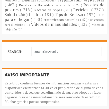
peluches con moldes
( 81 )
punto cruz
( 78 )
Peinados
( 2 )
( 463 )
Recetas de
Recetas de Bocaditos para buffet
( 27 )
postres
( 216 )
Reciclaje
( 237 )
Recetas de Sopas
( 25 )
Salud
( 266 )
tejidos
( 184 )
Típs de Belleza
( 197 )
Tips
para el hogar
( 450 )
tratamientos naturales
( 47 )
Tratamientos
Vídeos de manualidades
( 132 )
para el cabello
( 1 )
Vídeos de
relajación
( 2 )
SEARCH:
AVISO IMPORTANTE
Este blog contiene fuentes de información propias y externas
disponibles en internet. Si Ud. es el propietario de alguno de esos
contenidos y desea que sea eliminado de nuestro blog, por favor
háganoslo saber e inmediatamente será removido de este blog.
Muchas gracias por su comprensión.