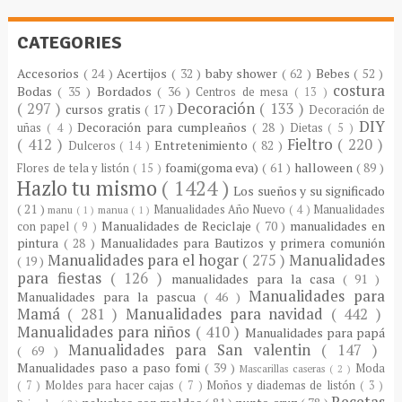
CATEGORIES
Accesorios
( 24 )
Acertijos
( 32 )
baby shower
( 62 )
Bebes
( 52 )
costura
Bodas
( 35 )
Bordados
( 36 )
Centros de mesa
( 13 )
( 297 )
Decoración
( 133 )
cursos gratis
( 17 )
Decoración de
DIY
Decoración para cumpleaños
( 28 )
uñas
( 4 )
Dietas
( 5 )
( 412 )
Fieltro
( 220 )
Entretenimiento
( 82 )
Dulceros
( 14 )
foami(goma eva)
( 61 )
halloween
( 89 )
Flores de tela y listón
( 15 )
Hazlo tu mismo
( 1424 )
Los sueños y su significado
( 21 )
Manualidades Año Nuevo
( 4 )
Manualidades
manu
( 1 )
manua
( 1 )
Manualidades de Reciclaje
( 70 )
manualidades en
con papel
( 9 )
pintura
( 28 )
Manualidades para Bautizos y primera comunión
Manualidades para el hogar
( 275 )
Manualidades
( 19 )
para fiestas
( 126 )
manualidades para la casa
( 91 )
Manualidades para
Manualidades para la pascua
( 46 )
Mamá
( 281 )
Manualidades para navidad
( 442 )
Manualidades para niños
( 410 )
Manualidades para papá
Manualidades para San valentin
( 147 )
( 69 )
Manualidades paso a paso fomi
( 39 )
Moda
Mascarillas caseras
( 2 )
( 7 )
Moldes para hacer cajas
( 7 )
Moños y diademas de listón
( 3 )
Recetas