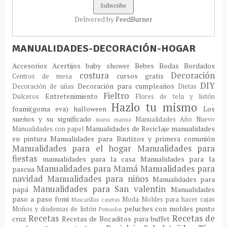
Delivered by
FeedBurner
MANUALIDADES-DECORACIÓN-HOGAR
Accesorios
Acertijos
baby shower
Bebes
Bodas
Bordados
costura
Decoración
cursos gratis
Centros de mesa
DIY
Decoración para cumpleaños
Decoración de uñas
Dietas
Fieltro
Entretenimiento
Dulceros
Flores de tela y listón
Hazlo tu mismo
foami(goma eva)
halloween
Los
sueños y su significado
Manualidades Año Nuevo
manu
manua
Manualidades de Reciclaje
manualidades
Manualidades con papel
en pintura
Manualidades para Bautizos y primera comunión
Manualidades para el hogar
Manualidades para
fiestas
manualidades para la casa
Manualidades para la
Manualidades para Mamá
Manualidades para
pascua
navidad
Manualidades para niños
Manualidades para
Manualidades para San valentin
papá
Manualidades
paso a paso fomi
Moda
Moldes para hacer cajas
Mascarillas caseras
peluches con moldes
punto
Moños y diademas de listón
Peinados
Recetas
Recetas de
cruz
Recetas de Bocaditos para buffet