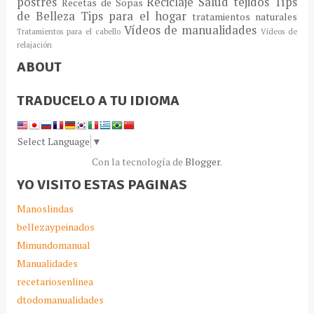
postres
Reciclaje
Salud
tejidos
Típs
Recetas de Sopas
de Belleza
Tips para el hogar
tratamientos naturales
Vídeos de manualidades
Tratamientos para el cabello
Vídeos de
relajación
ABOUT
TRADUCELO A TU IDIOMA
Select Language
▼
Con la tecnología de
Blogger
.
YO VISITO ESTAS PAGINAS
Manoslindas
bellezaypeinados
Mimundomanual
Manualidades
recetariosenlinea
dtodomanualidades