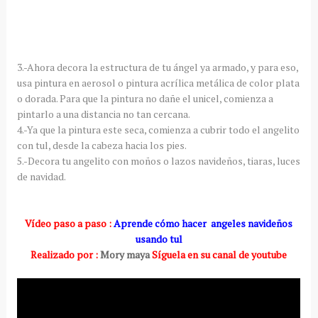
3.-Ahora decora la estructura de tu ángel ya armado, y para eso,
usa pintura en aerosol o pintura acrílica metálica de color plata
o dorada. Para que la pintura no dañe el unicel, comienza a
pintarlo a una distancia no tan cercana.
4.-Ya que la pintura este seca, comienza a cubrir todo el angelito
con tul, desde la cabeza hacia los pies.
5.-Decora tu angelito con moños o lazos navideños, tiaras, luces
de navidad.
Vídeo paso a paso :
Aprende cómo hacer angeles navideños
usando tul
Realizado por :
Mory maya
Síguela en su canal de youtube