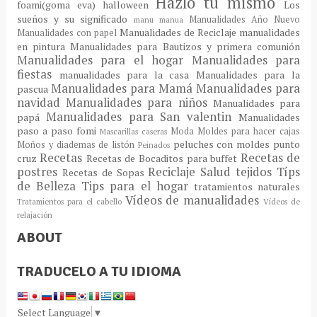
Hazlo tu mismo
foami(goma eva)
halloween
Los
sueños y su significado
Manualidades Año Nuevo
manu
manua
Manualidades de Reciclaje
manualidades
Manualidades con papel
en pintura
Manualidades para Bautizos y primera comunión
Manualidades para el hogar
Manualidades para
fiestas
manualidades para la casa
Manualidades para la
Manualidades para Mamá
Manualidades para
pascua
navidad
Manualidades para niños
Manualidades para
Manualidades para San valentin
papá
Manualidades
paso a paso fomi
Moda
Moldes para hacer cajas
Mascarillas caseras
peluches con moldes
punto
Moños y diademas de listón
Peinados
Recetas
Recetas de
cruz
Recetas de Bocaditos para buffet
postres
Reciclaje
Salud
tejidos
Típs
Recetas de Sopas
de Belleza
Tips para el hogar
tratamientos naturales
Vídeos de manualidades
Tratamientos para el cabello
Vídeos de
relajación
ABOUT
TRADUCELO A TU IDIOMA
Select Language
▼