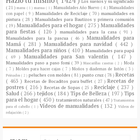
Hazlo tu mismo
( 1424 )
Los sueños y su significado
( 21 )
Manualidades Año Nuevo
( 4 )
Manualidades
manu
( 1 )
manua
( 1 )
Manualidades de Reciclaje
( 70 )
manualidades en
con papel
( 9 )
pintura
( 28 )
Manualidades para Bautizos y primera comunión
Manualidades para el hogar
( 275 )
Manualidades
( 19 )
para fiestas
( 126 )
manualidades para la casa
( 91 )
Manualidades para
Manualidades para la pascua
( 46 )
Mamá
( 281 )
Manualidades para navidad
( 442 )
Manualidades para niños
( 410 )
Manualidades para papá
Manualidades para San valentin
( 147 )
( 69 )
Manualidades paso a paso fomi
( 39 )
Moda
Mascarillas caseras
( 2 )
( 7 )
Moldes para hacer cajas
( 7 )
Moños y diademas de listón
( 3 )
Recetas
peluches con moldes
( 81 )
punto cruz
( 78 )
Peinados
( 2 )
( 463 )
Recetas de
Recetas de Bocaditos para buffet
( 27 )
postres
( 216 )
Reciclaje
( 237 )
Recetas de Sopas
( 25 )
Salud
( 266 )
tejidos
( 184 )
Típs de Belleza
( 197 )
Tips
para el hogar
( 450 )
tratamientos naturales
( 47 )
Tratamientos
Vídeos de manualidades
( 132 )
para el cabello
( 1 )
Vídeos de
relajación
( 2 )