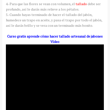
4.-Para que las flores se vean con volumen, el
tallado
debe ser
profundo, así le darás más relieve a los pétalos.
5.-Cuando hayas terminado de hacer el tallado del jabón,
humedece un trapo en aceite, y pasa el trapo por todo el jabón,
así le darás brillo y se vera con un terminado más bonito.
Curso gratis aprende cómo hacer tallado artesanal de jabones
Vídeo