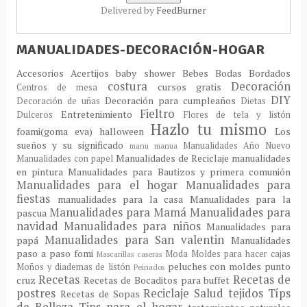
Delivered by
FeedBurner
MANUALIDADES-DECORACIÓN-HOGAR
Accesorios
Acertijos
baby shower
Bebes
Bodas
Bordados
costura
Decoración
cursos gratis
Centros de mesa
DIY
Decoración para cumpleaños
Decoración de uñas
Dietas
Fieltro
Entretenimiento
Dulceros
Flores de tela y listón
Hazlo tu mismo
foami(goma eva)
halloween
Los
sueños y su significado
Manualidades Año Nuevo
manu
manua
Manualidades de Reciclaje
manualidades
Manualidades con papel
en pintura
Manualidades para Bautizos y primera comunión
Manualidades para el hogar
Manualidades para
fiestas
manualidades para la casa
Manualidades para la
Manualidades para Mamá
Manualidades para
pascua
navidad
Manualidades para niños
Manualidades para
Manualidades para San valentin
papá
Manualidades
paso a paso fomi
Moda
Moldes para hacer cajas
Mascarillas caseras
peluches con moldes
punto
Moños y diademas de listón
Peinados
Recetas
Recetas de
cruz
Recetas de Bocaditos para buffet
postres
Reciclaje
Salud
tejidos
Típs
Recetas de Sopas
de Belleza
Tips para el hogar