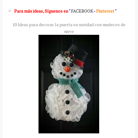
Para más ideas
,
Síguenos en
"
FACEBOOK
-
Pinterest
"
10 Ideas para decorar la puerta en navidad con muñecos de
nieve