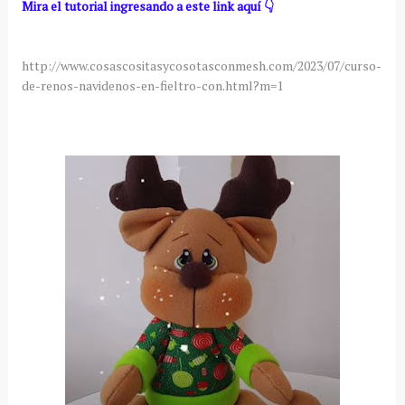
Mira el tutorial ingresando a este link aquí 👇
http://www.cosascositasycosotasconmesh.com/2023/07/curso-
de-renos-navidenos-en-fieltro-con.html?m=1