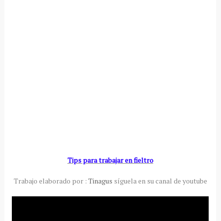
Tips para trabajar en fieltro
Trabajo elaborado por :
Tinagus
síguela en su canal de youtube