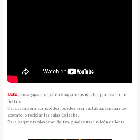
Dato:
Las agujas con punta fina, son las ideales para coser en
fieltro.
Para transferir tus moldes, puedes usar cartulina, laminas de
acetato, o reciclar las cajas de leche .
Para pegar tus piezas en fieltro, puedes usar silicón caliente.