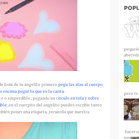
POPU
pequeño
abecedar
de
fomi
de tu angelito primero
pega las alas al cuerpo
o encima pegar lo que es la
carita
.
pero te 
to
o
emperdible
, pegando un c
irculo
en tela y sobre
ible
,en el
cuerpito
del angelito puedes escribir tanto
mbién
poner una etiqueta ,recuerda que nuestra
hacer un