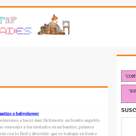
"CON
"SU
SUSC
autizo o
babyshower
señaremos a hacer muy
fácilmente
un bonito angelito
omo
souvenirs
a tus invitados en un bautizo, primera
rás
con lo
fácil
y divertido que es trabajar en
fomi
o