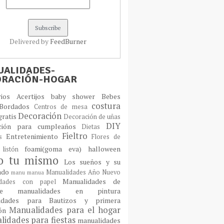
Delivered by
FeedBurner
ALIDADES-
ORACIÓN-HOGAR
orios
Acertijos
baby shower
Bebes
costura
Bordados
Centros de mesa
Decoración
gratis
Decoración de uñas
DIY
ción para cumpleaños
Dietas
Fieltro
Entretenimiento
os
Flores de
foami(goma eva)
halloween
 listón
lo tu mismo
Los sueños y su
cado
Manualidades Año Nuevo
manu
manua
Manualidades de
idades con papel
laje
manualidades en pintura
idades para Bautizos y primera
Manualidades para el hogar
ión
idades para fiestas
manualidades