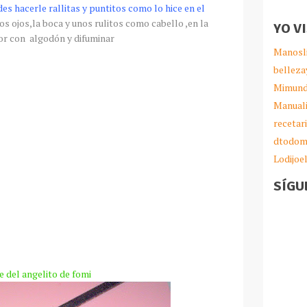
es hacerle
rallitas
y puntitos como lo hice en el
os ojos,la boca y unos
rulitos
como cabello ,en la
YO V
bor con
algodón
y difuminar
Manosl
belleza
Mimund
Manual
recetar
dtodom
Lodijoe
SÍGU
 del angelito de
fomi