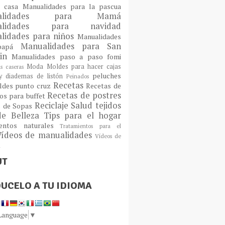
a casa
Manualidades para la pascua
ualidades para Mamá
alidades para navidad
lidades para niños
Manualidades
Manualidades para San
 papá
tin
Manualidades paso a paso fomi
Moda
Moldes para hacer cajas
as caseras
peluches
 diademas de listón
Peinados
Recetas
ldes
punto cruz
Recetas de
Recetas de postres
os para buffet
Reciclaje
Salud
tejidos
s de Sopas
de Belleza
Tips para el hogar
ientos naturales
Tratamientos para el
Vídeos de manualidades
Vídeos de
n
UT
UCELO A TU IDIOMA
 Language
▼