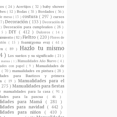
ios
( 24 )
Acertijos
( 32 )
baby shower
ebes
( 52 )
Bodas
( 35 )
Bordados
( 36 )
costura
( 297 )
cursos
 de mesa
( 13 )
Decoración
( 133 )
17 )
Decoración de
Decoración para cumpleaños
( 28 )
 )
DIY
( 412 )
 5 )
Dulceros
( 14 )
Fieltro
( 220 )
nimiento
( 82 )
Flores de
foami(goma eva)
( 61 )
istón
( 15 )
Hazlo tu mismo
een
( 89 )
4 )
Los sueños y su significado
( 21 )
Manualidades Año Nuevo
( 4 )
)
manua
( 1 )
Manualidades de
dades con papel
( 9 )
e
( 70 )
manualidades en pintura
( 28 )
idades para Bautizos y primera
Manualidades para el
ón
( 19 )
( 275 )
Manualidades para fiestas
 )
manualidades para la casa
( 91 )
idades para la pascua
( 46 )
lidades para Mamá
( 281 )
lidades para navidad
( 442 )
lidades para niños
( 410 )