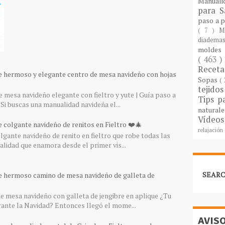
Manuali
para S
paso a 
( 7 )
M
diademas
molde
( 463 )
Recet
e hermoso y elegante centro de mesa navideño con hojas
Sopas
(
tejido
 mesa navideño elegante con fieltro y yute | Guía paso a
Tips p
Si buscas una manualidad navideña el...
natural
Vídeos
 colgante navideño de renitos en Fieltro ❤️🎄
relajación
gante navideño de renito en fieltro que robe todas las
lidad que enamora desde el primer vis...
SEARC
e hermoso camino de mesa navideño de galleta de
 mesa navideño con galleta de jengibre en aplique ¿Tu
rante la Navidad? Entonces llegó el mome...
AVIS