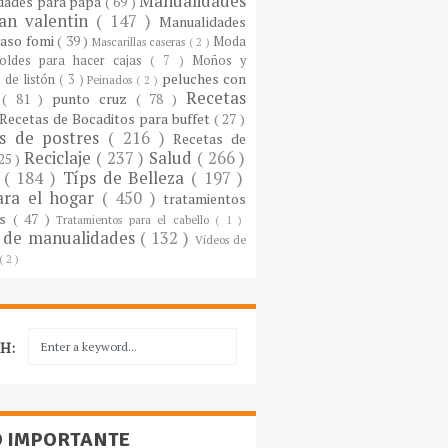
Manualidades
dades para papá
( 69 )
an valentin
( 147 )
Manualidades
paso fomi
( 39 )
Moda
Mascarillas caseras
( 2 )
oldes para hacer cajas
( 7 )
Moños y
peluches con
 de listón
( 3 )
Peinados
( 2 )
Recetas
s
( 81 )
punto cruz
( 78 )
Recetas de Bocaditos para buffet
( 27 )
as de postres
( 216 )
Recetas de
Reciclaje
( 237 )
Salud
( 266 )
 25 )
s
( 184 )
Típs de Belleza
( 197 )
ara el hogar
( 450 )
tratamientos
es
( 47 )
Tratamientos para el cabello
( 1 )
 de manualidades
( 132 )
Vídeos de
( 2 )
H:
O IMPORTANTE