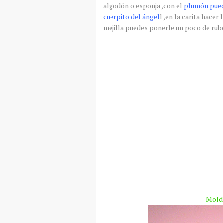
algodón
o esponja ,con el
plumón
pued
cuerpito
del
ángel
l ,en la
carita
hacer l
mejilla puedes ponerle un poco de ru
Molde