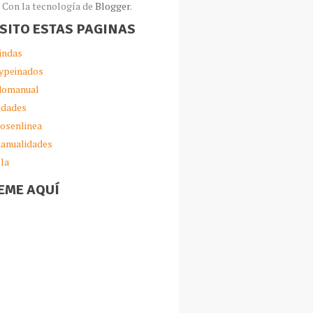
Con la tecnología de
Blogger
.
ISITO ESTAS PAGINAS
indas
ypeinados
omanual
idades
iosenlinea
anualidades
lla
EME AQUÍ