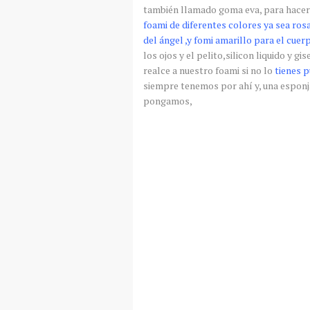
también llamado goma
eva
, para hace
foami
de diferentes colores ya sea ros
del
ángel
,y
fomi
amarillo para el
cuerp
los
ojos
y el
pelito
,
silicon
liquido y gis
realce a nuestro
foami
si no lo
tienes 
siempre tenemos por
ahí
y, una
esponj
pongamos,