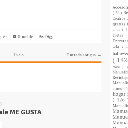
Accesor
( 62 )
B
Centros
gratis
( 
uñas
( 4
Dietas
(
le+
Stumble
Digg
Entrete
tela y l
hallow
Inicio
Entrada antigua →
( 142
manu
( 1 
Manuali
Reciclaj
Manual
comuni
hogar
( 126
)
Manual
Dale ME GUSTA
Manua
Manua
Manua