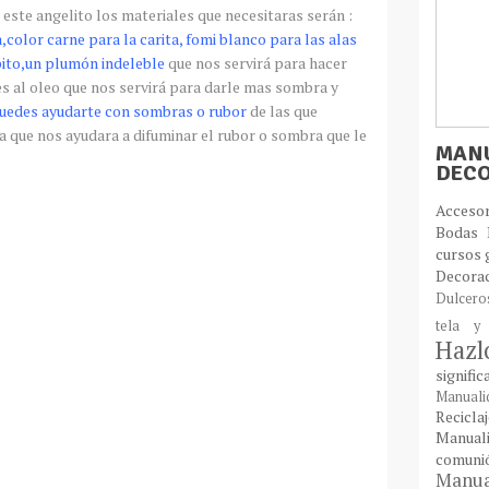
r este angelito los materiales que necesitaras
serán
:
a,color carne para la
carita
,
fomi
blanco para las alas
ito
,un
plumón
indeleble
que nos
servirá
para hacer
es al oleo que nos
servirá
para darle mas sombra y
puedes ayudarte con sombras o rubor
de las que
a
que nos ayudara a difuminar el rubor o sombra que le
MANU
DEC
Acces
Bodas
cursos 
Decora
Dulcer
tela y
Haz
signifi
Manual
Recic
Manual
comun
Manual