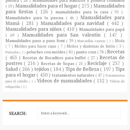
pintura
( 28 )
Manualidades para Bautizos y primera comunión
Manualidades para el hogar
( 275 )
Manualidades
( 19 )
para fiestas
( 126 )
manualidades para la casa
( 91 )
Manualidades para
Manualidades para la pascua
( 46 )
Mamá
( 281 )
Manualidades para navidad
( 442 )
Manualidades para niños
( 410 )
Manualidades para papá
Manualidades para San valentin
( 147 )
( 69 )
Manualidades paso a paso fomi
( 39 )
Moda
Mascarillas caseras
( 2 )
( 7 )
Moldes para hacer cajas
( 7 )
Moños y diademas de listón
( 3 )
Recetas
peluches con moldes
( 81 )
punto cruz
( 78 )
Peinados
( 2 )
( 463 )
Recetas de
Recetas de Bocaditos para buffet
( 27 )
postres
( 216 )
Reciclaje
( 237 )
Recetas de Sopas
( 25 )
Salud
( 266 )
tejidos
( 184 )
Típs de Belleza
( 197 )
Tips
para el hogar
( 450 )
tratamientos naturales
( 47 )
Tratamientos
Vídeos de manualidades
( 132 )
para el cabello
( 1 )
Vídeos de
relajación
( 2 )
SEARCH: