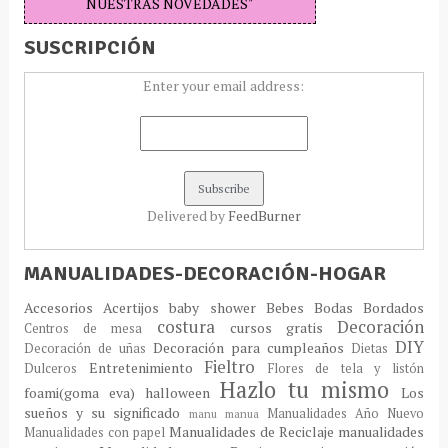
NUESTRAS NOVEDADES"
SUSCRIPCIÓN
Enter your email address:
Delivered by
FeedBurner
MANUALIDADES-DECORACIÓN-HOGAR
Accesorios
Acertijos
baby shower
Bebes
Bodas
Bordados
costura
Decoración
cursos gratis
Centros de mesa
DIY
Decoración para cumpleaños
Decoración de uñas
Dietas
Fieltro
Entretenimiento
Dulceros
Flores de tela y listón
Hazlo tu mismo
foami(goma eva)
halloween
Los
sueños y su significado
Manualidades Año Nuevo
manu
manua
Manualidades de Reciclaje
manualidades
Manualidades con papel