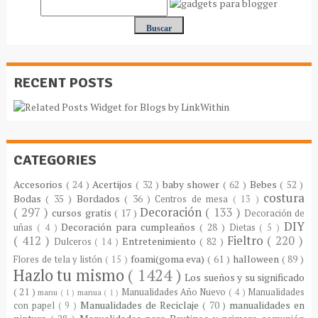
RECENT POSTS
CATEGORIES
Accesorios
( 24 )
Acertijos
( 32 )
baby shower
( 62 )
Bebes
( 52 )
costura
Bodas
( 35 )
Bordados
( 36 )
Centros de mesa
( 13 )
( 297 )
Decoración
( 133 )
cursos gratis
( 17 )
Decoración de
DIY
Decoración para cumpleaños
( 28 )
uñas
( 4 )
Dietas
( 5 )
( 412 )
Fieltro
( 220 )
Entretenimiento
( 82 )
Dulceros
( 14 )
foami(goma eva)
( 61 )
halloween
( 89 )
Flores de tela y listón
( 15 )
Hazlo tu mismo
( 1424 )
Los sueños y su significado
( 21 )
Manualidades Año Nuevo
( 4 )
Manualidades
manu
( 1 )
manua
( 1 )
Manualidades de Reciclaje
( 70 )
manualidades en
con papel
( 9 )