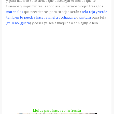
y,para hacerlo solo tienes que descargar el molde que te
traemos y imprimir realizando así un hermoso cojín fresa,los
materiales
que necesitaras para tu cojín serán :
tela roja y verde
también lo puedes hacer en fieltro
,
chaquira
o
pintura
para tela
,relleno (guata
) y coser ya sea a maquina o con aguja e hilo .
Molde para hacer cojín fresita