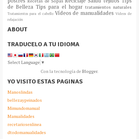
postres
Reciclaje
Salud
tejidos
Típs
Recetas de Sopas
de Belleza
Tips para el hogar
tratamientos naturales
Vídeos de manualidades
Tratamientos para el cabello
Vídeos de
relajación
ABOUT
TRADUCELO A TU IDIOMA
Select Language
▼
Con la tecnología de
Blogger
.
YO VISITO ESTAS PAGINAS
Manoslindas
bellezaypeinados
Mimundomanual
Manualidades
recetariosenlinea
dtodomanualidades