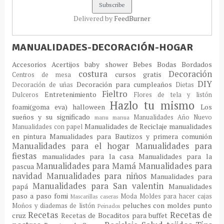
Delivered by
FeedBurner
MANUALIDADES-DECORACIÓN-HOGAR
Accesorios
Acertijos
baby shower
Bebes
Bodas
Bordados
costura
Decoración
cursos gratis
Centros de mesa
DIY
Decoración para cumpleaños
Decoración de uñas
Dietas
Fieltro
Entretenimiento
Dulceros
Flores de tela y listón
Hazlo tu mismo
foami(goma eva)
halloween
Los
sueños y su significado
Manualidades Año Nuevo
manu
manua
Manualidades de Reciclaje
manualidades
Manualidades con papel
en pintura
Manualidades para Bautizos y primera comunión
Manualidades para el hogar
Manualidades para
fiestas
manualidades para la casa
Manualidades para la
Manualidades para Mamá
Manualidades para
pascua
navidad
Manualidades para niños
Manualidades para
Manualidades para San valentin
papá
Manualidades
paso a paso fomi
Moda
Moldes para hacer cajas
Mascarillas caseras
peluches con moldes
punto
Moños y diademas de listón
Peinados
Recetas
Recetas de
cruz
Recetas de Bocaditos para buffet