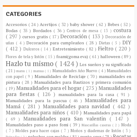
CATEGORIES
Accesorios
( 24 )
Acertijos
( 32 )
baby shower
( 62 )
Bebes
( 52 )
costura
Bodas
( 35 )
Bordados
( 36 )
Centros de mesa
( 13 )
( 297 )
Decoración
( 133 )
cursos gratis
( 17 )
Decoración de
DIY
Decoración para cumpleaños
( 28 )
uñas
( 4 )
Dietas
( 5 )
( 412 )
Fieltro
( 220 )
Entretenimiento
( 82 )
Dulceros
( 14 )
foami(goma eva)
( 61 )
halloween
( 89 )
Flores de tela y listón
( 15 )
Hazlo tu mismo
( 1424 )
Los sueños y su significado
( 21 )
Manualidades Año Nuevo
( 4 )
Manualidades
manu
( 1 )
manua
( 1 )
Manualidades de Reciclaje
( 70 )
manualidades en
con papel
( 9 )
pintura
( 28 )
Manualidades para Bautizos y primera comunión
Manualidades para el hogar
( 275 )
Manualidades
( 19 )
para fiestas
( 126 )
manualidades para la casa
( 91 )
Manualidades para
Manualidades para la pascua
( 46 )
Mamá
( 281 )
Manualidades para navidad
( 442 )
Manualidades para niños
( 410 )
Manualidades para papá
Manualidades para San valentin
( 147 )
( 69 )
Manualidades paso a paso fomi
( 39 )
Moda
Mascarillas caseras
( 2 )
( 7 )
Moldes para hacer cajas
( 7 )
Moños y diademas de listón
( 3 )
Recetas
peluches con moldes
( 81 )
punto cruz
( 78 )
Peinados
( 2 )