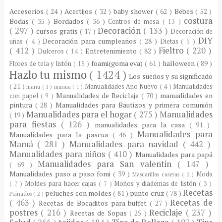
Accesorios
( 24 )
Acertijos
( 32 )
baby shower
( 62 )
Bebes
( 52 )
costura
Bodas
( 35 )
Bordados
( 36 )
Centros de mesa
( 13 )
( 297 )
Decoración
( 133 )
cursos gratis
( 17 )
Decoración de
DIY
Decoración para cumpleaños
( 28 )
uñas
( 4 )
Dietas
( 5 )
( 412 )
Fieltro
( 220 )
Entretenimiento
( 82 )
Dulceros
( 14 )
foami(goma eva)
( 61 )
halloween
( 89 )
Flores de tela y listón
( 15 )
Hazlo tu mismo
( 1424 )
Los sueños y su significado
( 21 )
Manualidades Año Nuevo
( 4 )
Manualidades
manu
( 1 )
manua
( 1 )
Manualidades de Reciclaje
( 70 )
manualidades en
con papel
( 9 )
pintura
( 28 )
Manualidades para Bautizos y primera comunión
Manualidades para el hogar
( 275 )
Manualidades
( 19 )
para fiestas
( 126 )
manualidades para la casa
( 91 )
Manualidades para
Manualidades para la pascua
( 46 )
Mamá
( 281 )
Manualidades para navidad
( 442 )
Manualidades para niños
( 410 )
Manualidades para papá
Manualidades para San valentin
( 147 )
( 69 )
Manualidades paso a paso fomi
( 39 )
Moda
Mascarillas caseras
( 2 )
( 7 )
Moldes para hacer cajas
( 7 )
Moños y diademas de listón
( 3 )
Recetas
peluches con moldes
( 81 )
punto cruz
( 78 )
Peinados
( 2 )
( 463 )
Recetas de
Recetas de Bocaditos para buffet
( 27 )
postres
( 216 )
Reciclaje
( 237 )
Recetas de Sopas
( 25 )