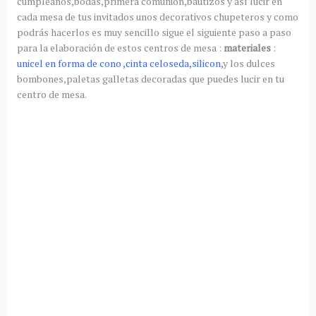
cumpleaños,bodas,primera comunión,bautizos y
así
lucir en
cada mesa de tus invitados unos decorativos
chupeteros
y como
podrás
hacerlos es muy sencillo sigue el siguiente paso a paso
para la elaboración de
estos
centros de mesa :
materiales
:
unicel
en forma de cono ,cinta
celoseda
,
silicon
,
y los dulces
bombones,paletas galletas decoradas que puedes lucir en tu
centro de mesa.