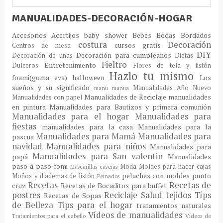
MANUALIDADES-DECORACIÓN-HOGAR
Accesorios
Acertijos
baby shower
Bebes
Bodas
Bordados
costura
Decoración
cursos gratis
Centros de mesa
DIY
Decoración para cumpleaños
Decoración de uñas
Dietas
Fieltro
Entretenimiento
Dulceros
Flores de tela y listón
Hazlo tu mismo
foami(goma eva)
halloween
Los
sueños y su significado
Manualidades Año Nuevo
manu
manua
Manualidades de Reciclaje
manualidades
Manualidades con papel
en pintura
Manualidades para Bautizos y primera comunión
Manualidades para el hogar
Manualidades para
fiestas
manualidades para la casa
Manualidades para la
Manualidades para Mamá
Manualidades para
pascua
navidad
Manualidades para niños
Manualidades para
Manualidades para San valentin
papá
Manualidades
paso a paso fomi
Moda
Moldes para hacer cajas
Mascarillas caseras
peluches con moldes
punto
Moños y diademas de listón
Peinados
Recetas
Recetas de
cruz
Recetas de Bocaditos para buffet
postres
Reciclaje
Salud
tejidos
Típs
Recetas de Sopas
de Belleza
Tips para el hogar
tratamientos naturales
Vídeos de manualidades
Tratamientos para el cabello
Vídeos de