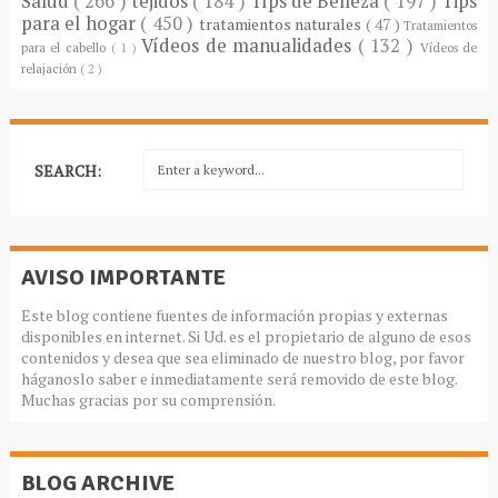
Salud
( 266 )
tejidos
( 184 )
Típs de Belleza
( 197 )
Tips
para el hogar
( 450 )
tratamientos naturales
( 47 )
Tratamientos
Vídeos de manualidades
( 132 )
para el cabello
( 1 )
Vídeos de
relajación
( 2 )
SEARCH:
AVISO IMPORTANTE
Este blog contiene fuentes de información propias y externas
disponibles en internet. Si Ud. es el propietario de alguno de esos
contenidos y desea que sea eliminado de nuestro blog, por favor
háganoslo saber e inmediatamente será removido de este blog.
Muchas gracias por su comprensión.
BLOG ARCHIVE