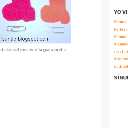
YO V
Manosl
belleza
Mimund
Manual
ntadas ojal y
meterás
la guata en ella.
recetar
dtodom
Lodijoe
SÍGU