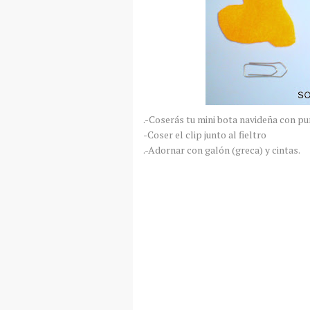
.-
Coserás
tu
mini
bota navideña con pu
-Coser el clip junto al fieltro
.-Adornar con
galón
(greca) y cintas.