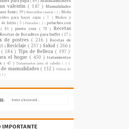
Manualidades
dades para papá
( 69 )
an valentin
( 147 )
Manualidades
paso fomi
( 39 )
Moda
Mascarillas caseras
( 2 )
oldes para hacer cajas
( 7 )
Moños y
peluches con
 de listón
( 3 )
Peinados
( 2 )
Recetas
s
( 81 )
punto cruz
( 78 )
Recetas de Bocaditos para buffet
( 27 )
as de postres
( 216 )
Recetas de
Reciclaje
( 237 )
Salud
( 266 )
 25 )
s
( 184 )
Típs de Belleza
( 197 )
ara el hogar
( 450 )
tratamientos
es
( 47 )
Tratamientos para el cabello
( 1 )
 de manualidades
( 132 )
Vídeos de
( 2 )
H:
O IMPORTANTE