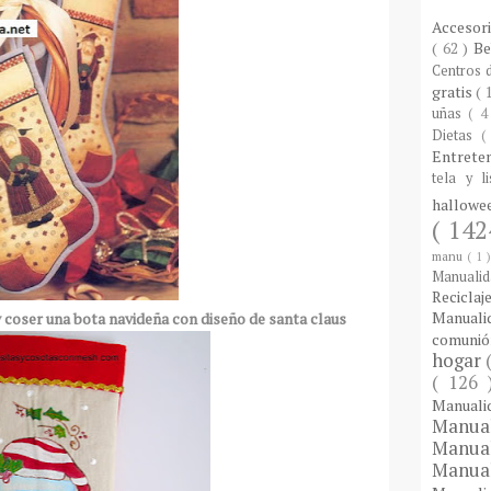
Accesor
( 62 )
B
Centros
gratis
( 
uñas
( 4
Dietas
(
Entrete
tela y l
hallow
( 142
manu
( 1 
Manuali
Reciclaj
Manual
 coser una bota navideña con diseño de santa claus
comuni
hogar
( 126
Manual
Manua
Manua
Manua