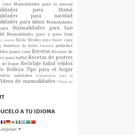
a casa
Manualidades para la pascua
ualidades para Mamá
alidades para navidad
lidades para niños
Manualidades
Manualidades para San
 papá
tin
Manualidades paso a paso fomi
Moda
Moldes para hacer cajas
as caseras
peluches
 diademas de listón
Peinados
Recetas
ldes
punto cruz
Recetas de
Recetas de postres
os para buffet
Reciclaje
Salud
tejidos
s de Sopas
de Belleza
Tips para el hogar
ientos naturales
Tratamientos para el
Vídeos de manualidades
Vídeos de
n
UT
UCELO A TU IDIOMA
 Language
▼