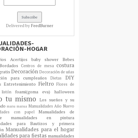
Delivered by
FeedBurner
ALIDADES-
ORACIÓN-HOGAR
orios
Acertijos
baby shower
Bebes
costura
Bordados
Centros de mesa
Decoración
gratis
Decoración de uñas
DIY
ción para cumpleaños
Dietas
Fieltro
Entretenimiento
os
Flores de
foami(goma eva)
halloween
 listón
lo tu mismo
Los sueños y su
cado
Manualidades Año Nuevo
manu
manua
Manualidades de
idades con papel
laje
manualidades en pintura
idades para Bautizos y primera
Manualidades para el hogar
ión
idades para fiestas
manualidades