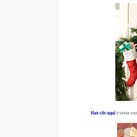
Haz clic aquí
y veras co