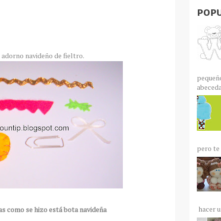
POPU
 adorno navideño de fieltro.
pequeño
abecedar
pero te 
hacer un
as como se hizo está bota navideña