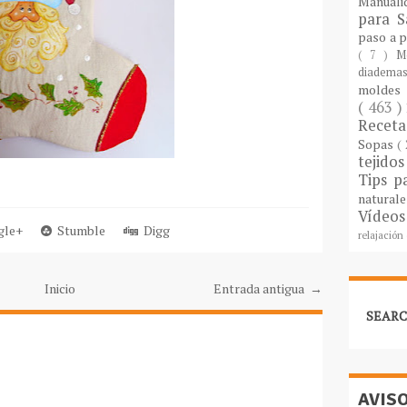
Manuali
para S
paso a 
( 7 )
M
diademas
molde
( 463 )
Recet
Sopas
(
tejido
Tips p
natural
Vídeos
le+
Stumble
Digg
relajación
Inicio
Entrada antigua →
SEARC
AVIS