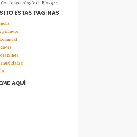
Con la tecnología de
Blogger
.
ISITO ESTAS PAGINAS
indas
ypeinados
omanual
idades
iosenlinea
anualidades
lla
EME AQUÍ