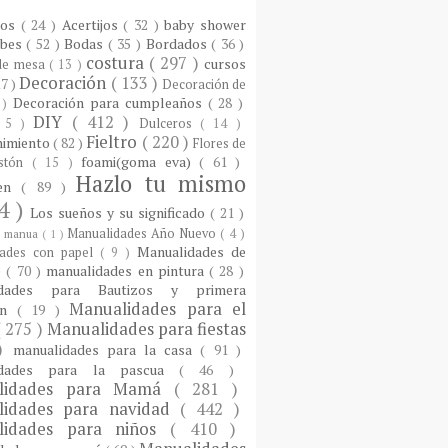
ios
( 24 )
Acertijos
( 32 )
baby shower
ebes
( 52 )
Bodas
( 35 )
Bordados
( 36 )
costura
( 297 )
cursos
 de mesa
( 13 )
Decoración
( 133 )
17 )
Decoración de
Decoración para cumpleaños
( 28 )
 )
DIY
( 412 )
 5 )
Dulceros
( 14 )
Fieltro
( 220 )
nimiento
( 82 )
Flores de
foami(goma eva)
( 61 )
istón
( 15 )
Hazlo tu mismo
een
( 89 )
4 )
Los sueños y su significado
( 21 )
Manualidades Año Nuevo
( 4 )
)
manua
( 1 )
Manualidades de
dades con papel
( 9 )
e
( 70 )
manualidades en pintura
( 28 )
idades para Bautizos y primera
Manualidades para el
ón
( 19 )
( 275 )
Manualidades para fiestas
 )
manualidades para la casa
( 91 )
idades para la pascua
( 46 )
lidades para Mamá
( 281 )
lidades para navidad
( 442 )
lidades para niños
( 410 )