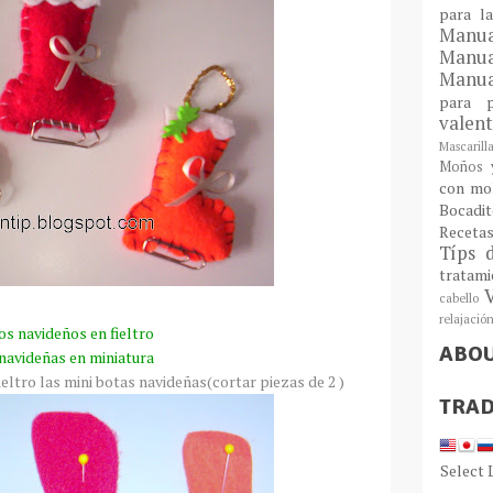
para l
Man
Manu
Manua
para
valen
Mascarill
Moños y
con mo
Bocadit
Receta
Típs 
tratam
cabello
relajació
s navideños en fieltro
ABO
navideñas en miniatura
ieltro las
mini
botas navideñas(cortar piezas de 2 )
TRAD
Select