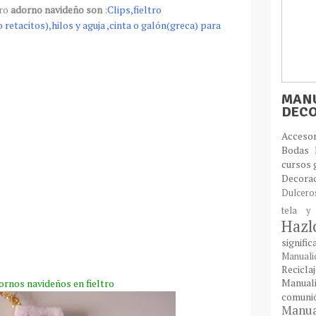
tro
adorno navideño son
:
Clips
,fieltro
lo
retacitos
),hilos y aguja ,cinta o
galón
(greca) para
MANU
DEC
Acces
Bodas
cursos 
Decora
Dulcer
tela y
Haz
signifi
Manual
Recic
Manual
ornos navideños en fieltro
comun
Manual