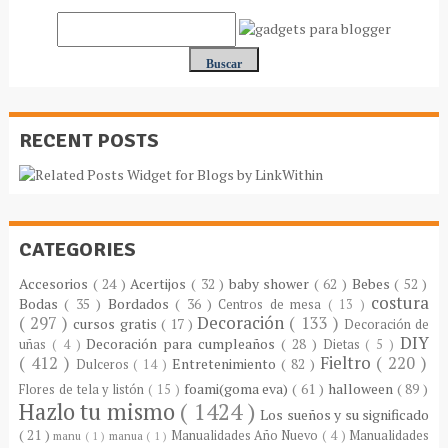
RECENT POSTS
CATEGORIES
Accesorios
( 24 )
Acertijos
( 32 )
baby shower
( 62 )
Bebes
( 52 )
costura
Bodas
( 35 )
Bordados
( 36 )
Centros de mesa
( 13 )
( 297 )
Decoración
( 133 )
cursos gratis
( 17 )
Decoración de
DIY
Decoración para cumpleaños
( 28 )
uñas
( 4 )
Dietas
( 5 )
( 412 )
Fieltro
( 220 )
Entretenimiento
( 82 )
Dulceros
( 14 )
foami(goma eva)
( 61 )
halloween
( 89 )
Flores de tela y listón
( 15 )
Hazlo tu mismo
( 1424 )
Los sueños y su significado
( 21 )
Manualidades Año Nuevo
( 4 )
Manualidades
manu
( 1 )
manua
( 1 )