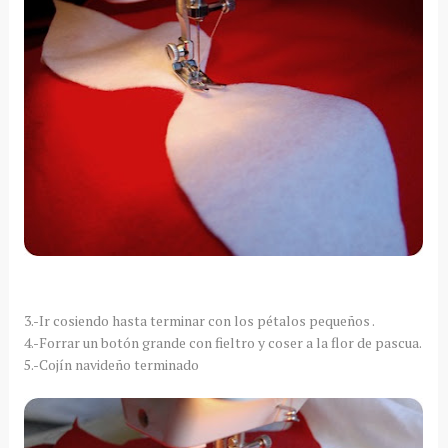
3.-Ir cosiendo hasta terminar con los
pétalos
pequeños .
4.-Forrar un
botón
grande con fieltro y coser a la flor de pascua.
5.-
Cojín
navideño terminado