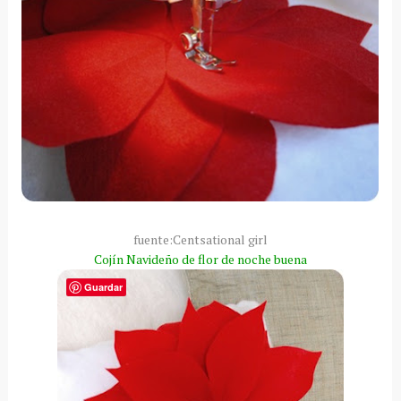
fuente:
Centsational
girl
Cojín
Navideño de flor de noche buena
Guardar