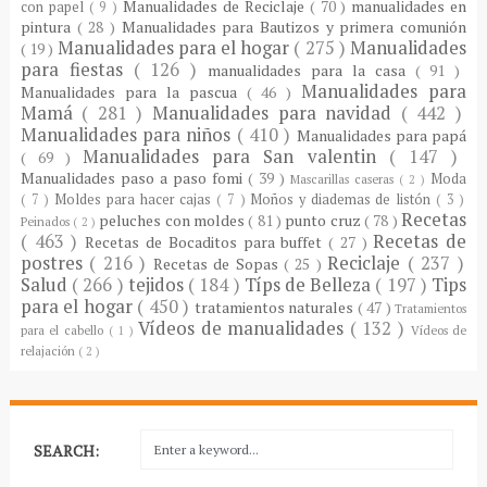
Manualidades de Reciclaje
( 70 )
manualidades en
con papel
( 9 )
pintura
( 28 )
Manualidades para Bautizos y primera comunión
Manualidades para el hogar
( 275 )
Manualidades
( 19 )
para fiestas
( 126 )
manualidades para la casa
( 91 )
Manualidades para
Manualidades para la pascua
( 46 )
Mamá
( 281 )
Manualidades para navidad
( 442 )
Manualidades para niños
( 410 )
Manualidades para papá
Manualidades para San valentin
( 147 )
( 69 )
Manualidades paso a paso fomi
( 39 )
Moda
Mascarillas caseras
( 2 )
( 7 )
Moldes para hacer cajas
( 7 )
Moños y diademas de listón
( 3 )
Recetas
peluches con moldes
( 81 )
punto cruz
( 78 )
Peinados
( 2 )
( 463 )
Recetas de
Recetas de Bocaditos para buffet
( 27 )
postres
( 216 )
Reciclaje
( 237 )
Recetas de Sopas
( 25 )
Salud
( 266 )
tejidos
( 184 )
Típs de Belleza
( 197 )
Tips
para el hogar
( 450 )
tratamientos naturales
( 47 )
Tratamientos
Vídeos de manualidades
( 132 )
para el cabello
( 1 )
Vídeos de
relajación
( 2 )
SEARCH: