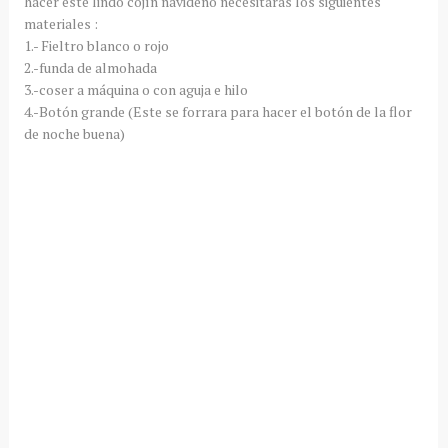
hacer este lindo
cojín
navideño necesitaras los siguientes
materiales :
1.- Fieltro blanco o rojo
2.-funda de almohada
3.-coser a máquina o con aguja e hilo
4.-
Botón
grande (Este se forrara para hacer el
botón
de la flor
de noche buena)