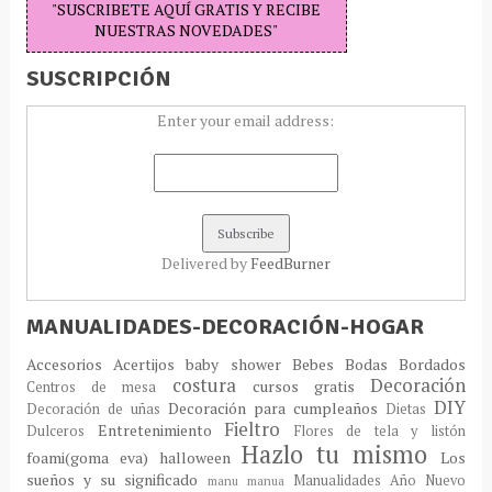
"SUSCRIBETE AQUÍ GRATIS Y RECIBE
NUESTRAS NOVEDADES"
SUSCRIPCIÓN
Enter your email address:
Delivered by
FeedBurner
MANUALIDADES-DECORACIÓN-HOGAR
Accesorios
Acertijos
baby shower
Bebes
Bodas
Bordados
costura
Decoración
cursos gratis
Centros de mesa
DIY
Decoración para cumpleaños
Decoración de uñas
Dietas
Fieltro
Entretenimiento
Dulceros
Flores de tela y listón
Hazlo tu mismo
foami(goma eva)
halloween
Los
sueños y su significado
Manualidades Año Nuevo
manu
manua