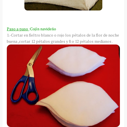
Paso a paso
:
Cojín
navideño
1.-Cortar en fieltro blanco o rojo los
pétalos
de la flor de noche
buena ,cortar 12
pétalos
grandes y 8 o 12
pétalos
medianos .