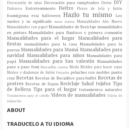
DIY
Decoración para cumpleaños
Decoración de uñas
Dietas
Fieltro
Entretenimiento
Dulceros
Flores de tela y listón
Hazlo tu mismo
foami(goma eva)
halloween
Los
sueños y su significado
Manualidades Año Nuevo
manu
manua
Manualidades de Reciclaje
manualidades
Manualidades con papel
en pintura
Manualidades para Bautizos y primera comunión
Manualidades para el hogar
Manualidades para
fiestas
manualidades para la casa
Manualidades para la
Manualidades para Mamá
Manualidades para
pascua
navidad
Manualidades para niños
Manualidades para
Manualidades para San valentin
papá
Manualidades
paso a paso fomi
Moda
Moldes para hacer cajas
Mascarillas caseras
peluches con moldes
punto
Moños y diademas de listón
Peinados
Recetas
Recetas de
cruz
Recetas de Bocaditos para buffet
postres
Reciclaje
Salud
tejidos
Típs
Recetas de Sopas
de Belleza
Tips para el hogar
tratamientos naturales
Vídeos de manualidades
Tratamientos para el cabello
Vídeos de
relajación
ABOUT
TRADUCELO A TU IDIOMA