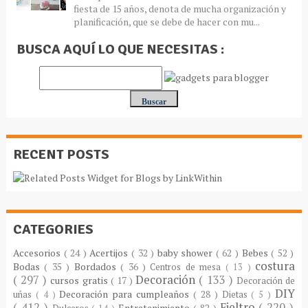
fiesta de 15 años, denota de mucha organización y
planificación, que se debe de hacer con mu...
BUSCA AQUÍ LO QUE NECESITAS :
RECENT POSTS
CATEGORIES
Accesorios
( 24 )
Acertijos
( 32 )
baby shower
( 62 )
Bebes
( 52 )
costura
Bodas
( 35 )
Bordados
( 36 )
Centros de mesa
( 13 )
( 297 )
Decoración
( 133 )
cursos gratis
( 17 )
Decoración de
DIY
Decoración para cumpleaños
( 28 )
uñas
( 4 )
Dietas
( 5 )
( 412 )
Fieltro
( 220 )
Entretenimiento
( 82 )