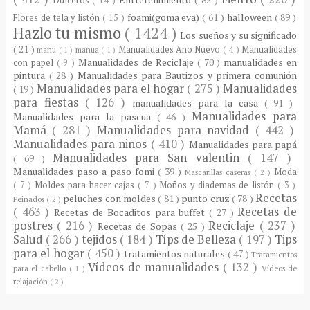
Dulceros
( 14 )
foami(goma eva)
( 61 )
halloween
( 89 )
Flores de tela y listón
( 15 )
Hazlo tu mismo
( 1424 )
Los sueños y su significado
( 21 )
Manualidades Año Nuevo
( 4 )
Manualidades
manu
( 1 )
manua
( 1 )
Manualidades de Reciclaje
( 70 )
manualidades en
con papel
( 9 )
pintura
( 28 )
Manualidades para Bautizos y primera comunión
Manualidades para el hogar
( 275 )
Manualidades
( 19 )
para fiestas
( 126 )
manualidades para la casa
( 91 )
Manualidades para
Manualidades para la pascua
( 46 )
Mamá
( 281 )
Manualidades para navidad
( 442 )
Manualidades para niños
( 410 )
Manualidades para papá
Manualidades para San valentin
( 147 )
( 69 )
Manualidades paso a paso fomi
( 39 )
Moda
Mascarillas caseras
( 2 )
( 7 )
Moldes para hacer cajas
( 7 )
Moños y diademas de listón
( 3 )
Recetas
peluches con moldes
( 81 )
punto cruz
( 78 )
Peinados
( 2 )
( 463 )
Recetas de
Recetas de Bocaditos para buffet
( 27 )
postres
( 216 )
Reciclaje
( 237 )
Recetas de Sopas
( 25 )
Salud
( 266 )
tejidos
( 184 )
Típs de Belleza
( 197 )
Tips
para el hogar
( 450 )
tratamientos naturales
( 47 )
Tratamientos
Vídeos de manualidades
( 132 )
para el cabello
( 1 )
Vídeos de
relajación
( 2 )