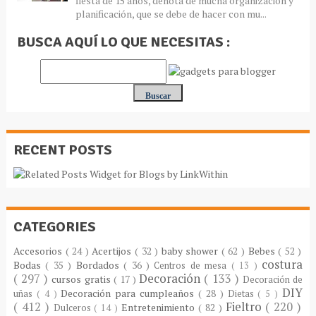
fiesta de 15 años, denota de mucha organización y
planificación, que se debe de hacer con mu...
BUSCA AQUÍ LO QUE NECESITAS :
RECENT POSTS
CATEGORIES
Accesorios
( 24 )
Acertijos
( 32 )
baby shower
( 62 )
Bebes
( 52 )
costura
Bodas
( 35 )
Bordados
( 36 )
Centros de mesa
( 13 )
( 297 )
Decoración
( 133 )
cursos gratis
( 17 )
Decoración de
DIY
Decoración para cumpleaños
( 28 )
uñas
( 4 )
Dietas
( 5 )
( 412 )
Fieltro
( 220 )
Entretenimiento
( 82 )
Dulceros
( 14 )