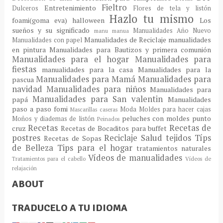
Fieltro
Entretenimiento
Dulceros
Flores de tela y listón
Hazlo tu mismo
foami(goma eva)
halloween
Los
sueños y su significado
Manualidades Año Nuevo
manu
manua
Manualidades de Reciclaje
manualidades
Manualidades con papel
en pintura
Manualidades para Bautizos y primera comunión
Manualidades para el hogar
Manualidades para
fiestas
manualidades para la casa
Manualidades para la
Manualidades para Mamá
Manualidades para
pascua
navidad
Manualidades para niños
Manualidades para
Manualidades para San valentin
papá
Manualidades
paso a paso fomi
Moda
Moldes para hacer cajas
Mascarillas caseras
peluches con moldes
punto
Moños y diademas de listón
Peinados
Recetas
Recetas de
cruz
Recetas de Bocaditos para buffet
postres
Reciclaje
Salud
tejidos
Típs
Recetas de Sopas
de Belleza
Tips para el hogar
tratamientos naturales
Vídeos de manualidades
Tratamientos para el cabello
Vídeos de
relajación
ABOUT
TRADUCELO A TU IDIOMA