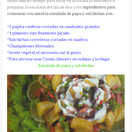
tienes mucho tiempo para estar en la cocina te invitamos a
preparar la ensalada del día de hoy y los
ingredientes para
comenzar con nuestra ensalada de papa y salchichas son :
*5 papita cambray cortadas en cuadrados grandes.
*1 pimiento rojo finamente picado.
*Salchichas cocteleras cortadas en cuadros.
*Champiñones fileteados
*Aceite vegetal,el necesario,sal al gusto
*Para decorar usar Crema ,limones en rodajas y lechuga.
Ensalada de papa y salchichas