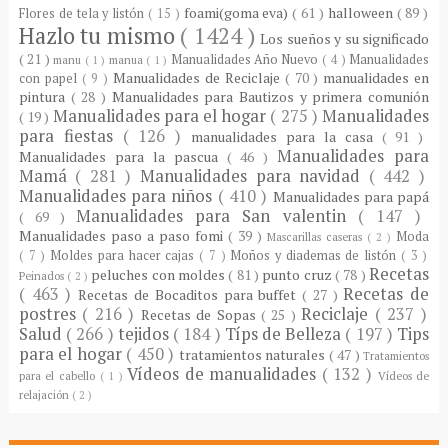
foami(goma eva)
( 61 )
halloween
( 89 )
Flores de tela y listón
( 15 )
Hazlo tu mismo
( 1424 )
Los sueños y su significado
( 21 )
Manualidades Año Nuevo
( 4 )
Manualidades
manu
( 1 )
manua
( 1 )
Manualidades de Reciclaje
( 70 )
manualidades en
con papel
( 9 )
pintura
( 28 )
Manualidades para Bautizos y primera comunión
Manualidades para el hogar
( 275 )
Manualidades
( 19 )
para fiestas
( 126 )
manualidades para la casa
( 91 )
Manualidades para
Manualidades para la pascua
( 46 )
Mamá
( 281 )
Manualidades para navidad
( 442 )
Manualidades para niños
( 410 )
Manualidades para papá
Manualidades para San valentin
( 147 )
( 69 )
Manualidades paso a paso fomi
( 39 )
Moda
Mascarillas caseras
( 2 )
( 7 )
Moldes para hacer cajas
( 7 )
Moños y diademas de listón
( 3 )
Recetas
peluches con moldes
( 81 )
punto cruz
( 78 )
Peinados
( 2 )
( 463 )
Recetas de
Recetas de Bocaditos para buffet
( 27 )
postres
( 216 )
Reciclaje
( 237 )
Recetas de Sopas
( 25 )
Salud
( 266 )
tejidos
( 184 )
Típs de Belleza
( 197 )
Tips
para el hogar
( 450 )
tratamientos naturales
( 47 )
Tratamientos
Vídeos de manualidades
( 132 )
para el cabello
( 1 )
Vídeos de
relajación
( 2 )