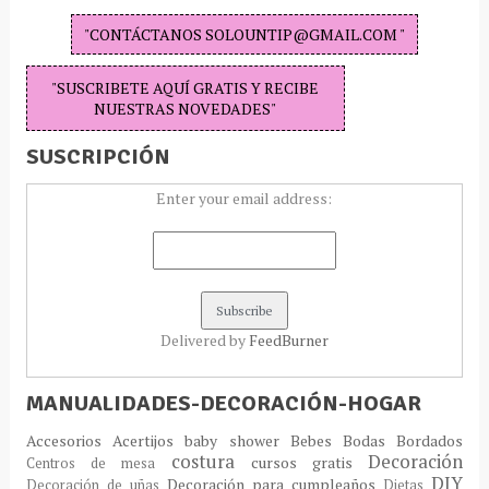
"CONTÁCTANOS SOLOUNTIP@GMAIL.COM "
"SUSCRIBETE AQUÍ GRATIS Y RECIBE
NUESTRAS NOVEDADES"
SUSCRIPCIÓN
Enter your email address:
Delivered by
FeedBurner
MANUALIDADES-DECORACIÓN-HOGAR
Accesorios
Acertijos
baby shower
Bebes
Bodas
Bordados
costura
Decoración
cursos gratis
Centros de mesa
DIY
Decoración para cumpleaños
Decoración de uñas
Dietas