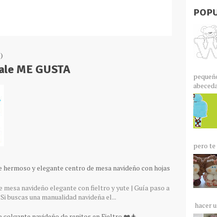
POPU
)
Dale ME GUSTA
pequeño
abecedar
pero te 
e hermoso y elegante centro de mesa navideño con hojas
 mesa navideño elegante con fieltro y yute | Guía paso a
Si buscas una manualidad navideña el...
hacer un
 colgante navideño de renitos en Fieltro ❤️🎄