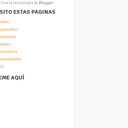
Con la tecnología de
Blogger
.
ISITO ESTAS PAGINAS
indas
ypeinados
omanual
idades
iosenlinea
anualidades
lla
EME AQUÍ