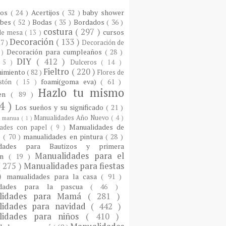
ios
( 24 )
Acertijos
( 32 )
baby shower
ebes
( 52 )
Bodas
( 35 )
Bordados
( 36 )
costura
( 297 )
cursos
 de mesa
( 13 )
Decoración
( 133 )
17 )
Decoración de
Decoración para cumpleaños
( 28 )
 )
DIY
( 412 )
 5 )
Dulceros
( 14 )
Fieltro
( 220 )
nimiento
( 82 )
Flores de
foami(goma eva)
( 61 )
istón
( 15 )
Hazlo tu mismo
een
( 89 )
4 )
Los sueños y su significado
( 21 )
Manualidades Año Nuevo
( 4 )
)
manua
( 1 )
Manualidades de
dades con papel
( 9 )
e
( 70 )
manualidades en pintura
( 28 )
idades para Bautizos y primera
Manualidades para el
ón
( 19 )
( 275 )
Manualidades para fiestas
 )
manualidades para la casa
( 91 )
idades para la pascua
( 46 )
lidades para Mamá
( 281 )
lidades para navidad
( 442 )
lidades para niños
( 410 )