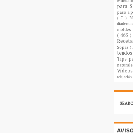
Manuali
para S
paso a 
( 7 )
M
diademas
molde
( 463 )
Recet
Sopas
(
tejido
Tips p
natural
Vídeos
relajación
SEARC
AVIS