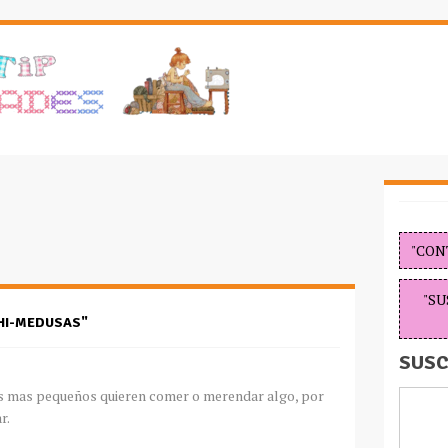
"CON
"SU
HI-MEDUSAS"
SUSC
os mas pequeños quieren comer o merendar algo, por
r.