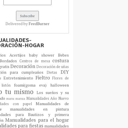
Delivered by
FeedBurner
ALIDADES-
ORACIÓN-HOGAR
orios
Acertijos
baby shower
Bebes
costura
Bordados
Centros de mesa
Decoración
gratis
Decoración de uñas
DIY
ción para cumpleaños
Dietas
Fieltro
Entretenimiento
os
Flores de
foami(goma eva)
halloween
 listón
lo tu mismo
Los sueños y su
cado
Manualidades Año Nuevo
manu
manua
Manualidades de
idades con papel
laje
manualidades en pintura
idades para Bautizos y primera
Manualidades para el hogar
ión
idades para fiestas
manualidades