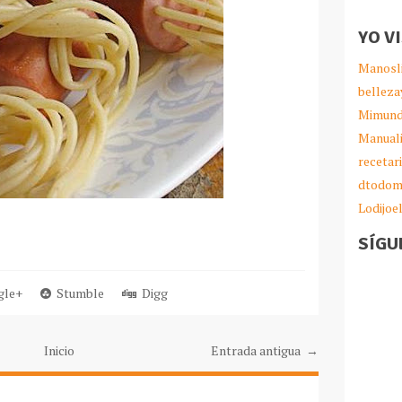
YO V
Manosl
belleza
Mimund
Manual
recetar
dtodom
Lodijoe
SÍGU
le+
Stumble
Digg
Inicio
Entrada antigua →