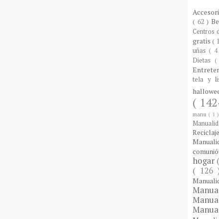
Accesor
( 62 )
B
Centros
gratis
( 
uñas
( 4
Dietas
(
Entrete
tela y l
hallow
( 142
manu
( 1 
Manuali
Reciclaj
Manual
comuni
hogar
( 126
Manual
Manua
Manua
Manua