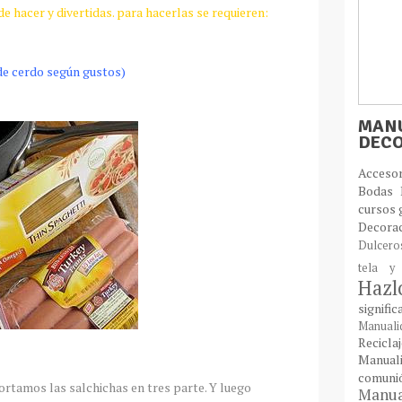
e hacer y divertidas. para hacerlas se requieren:
 de cerdo según gustos)
MANU
DEC
Acces
Bodas
cursos 
Decora
Dulcer
tela y
Haz
signifi
Manual
Recic
Manual
comun
cortamos las salchichas en tres parte. Y luego
Manual