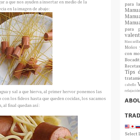
ar a que nos
ayuden
a insertar en medio de la
para l
ecia en la imagen de abajo:
Man
Manu
Manua
para
valen
Mascarill
Moños y
con mo
Bocadit
Receta
Típs 
tratam
cabello
relajació
gua y sal a que
hierva
, al primer hervor ponemos las
to con los fideos hasta que queden cocidas, los sacamos
ABO
n
, al final quedan así:
TRAD
Select