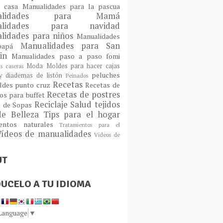
a casa
Manualidades para la pascua
ualidades para Mamá
alidades para navidad
lidades para niños
Manualidades
Manualidades para San
 papá
tin
Manualidades paso a paso fomi
Moda
Moldes para hacer cajas
as caseras
peluches
 diademas de listón
Peinados
Recetas
ldes
punto cruz
Recetas de
Recetas de postres
os para buffet
Reciclaje
Salud
tejidos
s de Sopas
de Belleza
Tips para el hogar
ientos naturales
Tratamientos para el
Vídeos de manualidades
Vídeos de
n
UT
UCELO A TU IDIOMA
 Language
▼