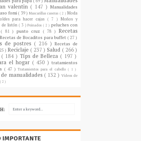
Manualidades
dades para papá
( 69 )
an valentin
( 147 )
Manualidades
paso fomi
( 39 )
Moda
Mascarillas caseras
( 2 )
oldes para hacer cajas
( 7 )
Moños y
peluches con
 de listón
( 3 )
Peinados
( 2 )
Recetas
s
( 81 )
punto cruz
( 78 )
Recetas de Bocaditos para buffet
( 27 )
as de postres
( 216 )
Recetas de
Reciclaje
( 237 )
Salud
( 266 )
 25 )
s
( 184 )
Típs de Belleza
( 197 )
ara el hogar
( 450 )
tratamientos
es
( 47 )
Tratamientos para el cabello
( 1 )
 de manualidades
( 132 )
Vídeos de
( 2 )
H:
O IMPORTANTE