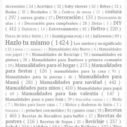
Accesorios
( 24 )
Acertijos
( 32 )
baby shower
( 62 )
Bebes
( 52 )
costura
Bodas
( 35 )
Bordados
( 36 )
Centros de mesa
( 13 )
( 297 )
Decoración
( 133 )
cursos gratis
( 17 )
Decoración de
DIY
Decoración para cumpleaños
( 28 )
uñas
( 4 )
Dietas
( 5 )
( 412 )
Fieltro
( 220 )
Entretenimiento
( 82 )
Dulceros
( 14 )
foami(goma eva)
( 61 )
halloween
( 89 )
Flores de tela y listón
( 15 )
Hazlo tu mismo
( 1424 )
Los sueños y su significado
( 21 )
Manualidades Año Nuevo
( 4 )
Manualidades
manu
( 1 )
manua
( 1 )
Manualidades de Reciclaje
( 70 )
manualidades en
con papel
( 9 )
pintura
( 28 )
Manualidades para Bautizos y primera comunión
Manualidades para el hogar
( 275 )
Manualidades
( 19 )
para fiestas
( 126 )
manualidades para la casa
( 91 )
Manualidades para
Manualidades para la pascua
( 46 )
Mamá
( 281 )
Manualidades para navidad
( 442 )
Manualidades para niños
( 410 )
Manualidades para papá
Manualidades para San valentin
( 147 )
( 69 )
Manualidades paso a paso fomi
( 39 )
Moda
Mascarillas caseras
( 2 )
( 7 )
Moldes para hacer cajas
( 7 )
Moños y diademas de listón
( 3 )
Recetas
peluches con moldes
( 81 )
punto cruz
( 78 )
Peinados
( 2 )
( 463 )
Recetas de
Recetas de Bocaditos para buffet
( 27 )
postres
( 216 )
Reciclaje
( 237 )
Recetas de Sopas
( 25 )
Salud
( 266 )
tejidos
( 184 )
Típs de Belleza
( 197 )
Tips