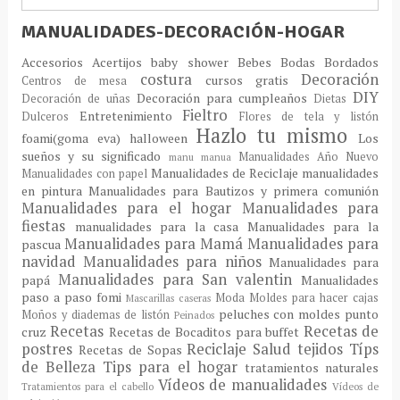
MANUALIDADES-DECORACIÓN-HOGAR
Accesorios
Acertijos
baby shower
Bebes
Bodas
Bordados
costura
Decoración
cursos gratis
Centros de mesa
DIY
Decoración para cumpleaños
Decoración de uñas
Dietas
Fieltro
Entretenimiento
Dulceros
Flores de tela y listón
Hazlo tu mismo
foami(goma eva)
halloween
Los
sueños y su significado
Manualidades Año Nuevo
manu
manua
Manualidades de Reciclaje
manualidades
Manualidades con papel
en pintura
Manualidades para Bautizos y primera comunión
Manualidades para el hogar
Manualidades para
fiestas
manualidades para la casa
Manualidades para la
Manualidades para Mamá
Manualidades para
pascua
navidad
Manualidades para niños
Manualidades para
Manualidades para San valentin
papá
Manualidades
paso a paso fomi
Moda
Moldes para hacer cajas
Mascarillas caseras
peluches con moldes
punto
Moños y diademas de listón
Peinados
Recetas
Recetas de
cruz
Recetas de Bocaditos para buffet
postres
Reciclaje
Salud
tejidos
Típs
Recetas de Sopas
de Belleza
Tips para el hogar
tratamientos naturales
Vídeos de manualidades
Tratamientos para el cabello
Vídeos de