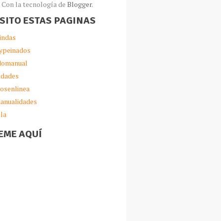
Con la tecnología de
Blogger
.
ISITO ESTAS PAGINAS
indas
ypeinados
omanual
idades
iosenlinea
anualidades
lla
EME AQUÍ