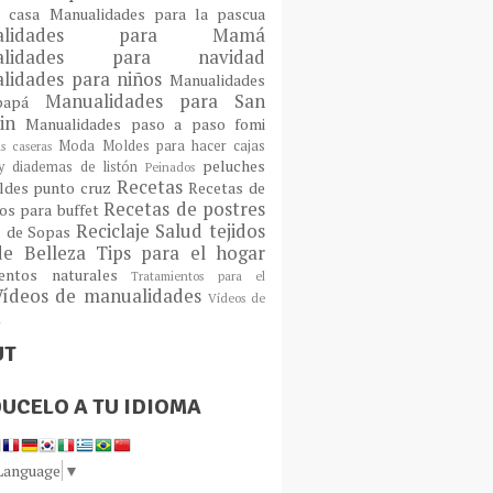
a casa
Manualidades para la pascua
ualidades para Mamá
alidades para navidad
lidades para niños
Manualidades
Manualidades para San
 papá
tin
Manualidades paso a paso fomi
Moda
Moldes para hacer cajas
as caseras
peluches
 diademas de listón
Peinados
Recetas
ldes
punto cruz
Recetas de
Recetas de postres
os para buffet
Reciclaje
Salud
tejidos
s de Sopas
de Belleza
Tips para el hogar
ientos naturales
Tratamientos para el
Vídeos de manualidades
Vídeos de
n
UT
UCELO A TU IDIOMA
 Language
▼