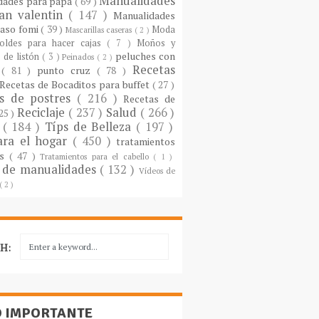
Manualidades
dades para papá
( 69 )
an valentin
( 147 )
Manualidades
paso fomi
( 39 )
Moda
Mascarillas caseras
( 2 )
oldes para hacer cajas
( 7 )
Moños y
peluches con
 de listón
( 3 )
Peinados
( 2 )
Recetas
s
( 81 )
punto cruz
( 78 )
Recetas de Bocaditos para buffet
( 27 )
as de postres
( 216 )
Recetas de
Reciclaje
( 237 )
Salud
( 266 )
 25 )
s
( 184 )
Típs de Belleza
( 197 )
ara el hogar
( 450 )
tratamientos
es
( 47 )
Tratamientos para el cabello
( 1 )
 de manualidades
( 132 )
Vídeos de
( 2 )
H:
O IMPORTANTE