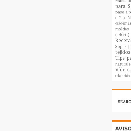
Manuali
para S
paso a 
( 7 )
M
diademas
molde
( 463 )
Recet
Sopas
(
tejido
Tips p
natural
Vídeos
relajación
SEARC
AVIS