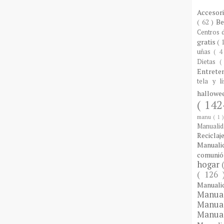
Accesor
( 62 )
B
Centros
gratis
( 
uñas
( 4
Dietas
(
Entrete
tela y l
hallow
( 142
manu
( 1 
Manuali
Reciclaj
Manual
comuni
hogar
( 126
Manual
Manua
Manua
Manua