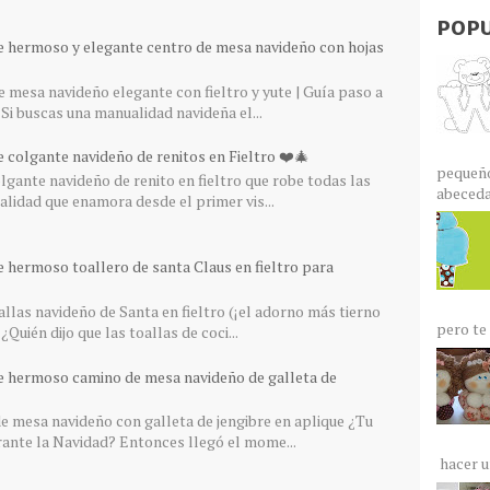
POPU
e hermoso y elegante centro de mesa navideño con hojas
 mesa navideño elegante con fieltro y yute | Guía paso a
Si buscas una manualidad navideña el...
 colgante navideño de renitos en Fieltro ❤️🎄
pequeño
gante navideño de renito en fieltro que robe todas las
abecedar
lidad que enamora desde el primer vis...
e hermoso toallero de santa Claus en fieltro para
llas navideño de Santa en fieltro (¡el adorno más tierno
pero te 
¿Quién dijo que las toallas de coci...
e hermoso camino de mesa navideño de galleta de
 mesa navideño con galleta de jengibre en aplique ¿Tu
rante la Navidad? Entonces llegó el mome...
hacer un