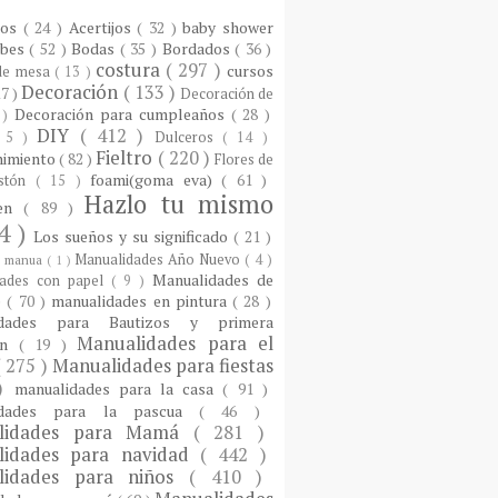
ios
( 24 )
Acertijos
( 32 )
baby shower
ebes
( 52 )
Bodas
( 35 )
Bordados
( 36 )
costura
( 297 )
cursos
 de mesa
( 13 )
Decoración
( 133 )
17 )
Decoración de
Decoración para cumpleaños
( 28 )
 )
DIY
( 412 )
 5 )
Dulceros
( 14 )
Fieltro
( 220 )
nimiento
( 82 )
Flores de
foami(goma eva)
( 61 )
istón
( 15 )
Hazlo tu mismo
een
( 89 )
4 )
Los sueños y su significado
( 21 )
Manualidades Año Nuevo
( 4 )
)
manua
( 1 )
Manualidades de
dades con papel
( 9 )
e
( 70 )
manualidades en pintura
( 28 )
idades para Bautizos y primera
Manualidades para el
ón
( 19 )
( 275 )
Manualidades para fiestas
 )
manualidades para la casa
( 91 )
idades para la pascua
( 46 )
lidades para Mamá
( 281 )
lidades para navidad
( 442 )
lidades para niños
( 410 )