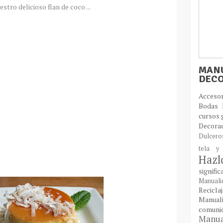
stro delicioso flan de coco ...
MANU
DEC
Acces
Bodas
cursos 
Decora
Dulcer
tela y
Haz
signifi
Manual
Recic
Manual
comun
Manual