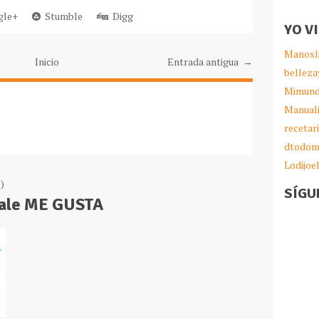
le+
Stumble
Digg
YO V
Manosl
Inicio
Entrada antigua →
belleza
Mimund
Manual
recetar
dtodom
Lodijoe
)
SÍGU
Dale ME GUSTA