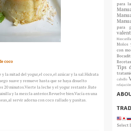
para l
Man
Manu
Manua
para
valen
Mascarill
Moños y
con mo
Bocadit
de coco
Receta
Típs 
tratam
 y la mitad del yogur,el coco,el azúcar y la sal.Hidrata
cabello
uego suave y remueve hasta que se haya disuelto
relajació
nos 20 minutos.Vierte la leche y el yogur restante .Bate
ABO
ainilla y la mezcla anterior.Revuelve bien.Vacía en una
eseas,al servir adorna con coco rallado y pasitas.
TRAD
Select