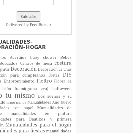
Delivered by
FeedBurner
ALIDADES-
ORACIÓN-HOGAR
orios
Acertijos
baby shower
Bebes
costura
Bordados
Centros de mesa
Decoración
gratis
Decoración de uñas
DIY
ción para cumpleaños
Dietas
Fieltro
Entretenimiento
os
Flores de
foami(goma eva)
halloween
 listón
lo tu mismo
Los sueños y su
cado
Manualidades Año Nuevo
manu
manua
Manualidades de
idades con papel
laje
manualidades en pintura
idades para Bautizos y primera
Manualidades para el hogar
ión
idades para fiestas
manualidades