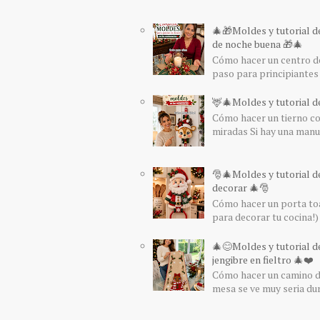
🎄🎁Moldes y tutorial d
de noche buena 🎁🎄
Cómo hacer un centro de
paso para principiantes 
🦌🎄Moldes y tutorial de
Cómo hacer un tierno col
miradas Si hay una manua
🎅🎄Moldes y tutorial d
decorar 🎄🎅
Cómo hacer un porta toa
para decorar tu cocina!) 
🎄😊Moldes y tutorial d
jengibre en fieltro 🎄❤️
Cómo hacer un camino de
mesa se ve muy seria du