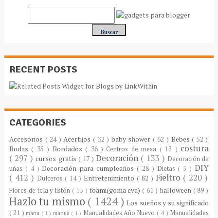
RECENT POSTS
CATEGORIES
Accesorios
( 24 )
Acertijos
( 32 )
baby shower
( 62 )
Bebes
( 52 )
costura
Bodas
( 35 )
Bordados
( 36 )
Centros de mesa
( 13 )
( 297 )
Decoración
( 133 )
cursos gratis
( 17 )
Decoración de
DIY
Decoración para cumpleaños
( 28 )
uñas
( 4 )
Dietas
( 5 )
( 412 )
Fieltro
( 220 )
Entretenimiento
( 82 )
Dulceros
( 14 )
foami(goma eva)
( 61 )
halloween
( 89 )
Flores de tela y listón
( 15 )
Hazlo tu mismo
( 1424 )
Los sueños y su significado
( 21 )
Manualidades Año Nuevo
( 4 )
Manualidades
manu
( 1 )
manua
( 1 )