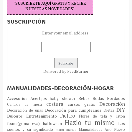
"SUSCRIBETE AQUÍ GRATIS Y RECIBE
NUESTRAS NOVEDADES"
SUSCRIPCIÓN
Enter your email address:
Delivered by
FeedBurner
MANUALIDADES-DECORACIÓN-HOGAR
Accesorios
Acertijos
baby shower
Bebes
Bodas
Bordados
costura
Decoración
cursos gratis
Centros de mesa
DIY
Decoración para cumpleaños
Decoración de uñas
Dietas
Fieltro
Entretenimiento
Dulceros
Flores de tela y listón
Hazlo tu mismo
foami(goma eva)
halloween
Los
sueños y su significado
Manualidades Año Nuevo
manu
manua