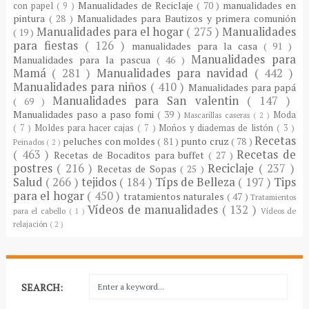
Manualidades de Reciclaje
( 70 )
manualidades en
con papel
( 9 )
pintura
( 28 )
Manualidades para Bautizos y primera comunión
Manualidades para el hogar
( 275 )
Manualidades
( 19 )
para fiestas
( 126 )
manualidades para la casa
( 91 )
Manualidades para
Manualidades para la pascua
( 46 )
Mamá
( 281 )
Manualidades para navidad
( 442 )
Manualidades para niños
( 410 )
Manualidades para papá
Manualidades para San valentin
( 147 )
( 69 )
Manualidades paso a paso fomi
( 39 )
Moda
Mascarillas caseras
( 2 )
( 7 )
Moldes para hacer cajas
( 7 )
Moños y diademas de listón
( 3 )
Recetas
peluches con moldes
( 81 )
punto cruz
( 78 )
Peinados
( 2 )
( 463 )
Recetas de
Recetas de Bocaditos para buffet
( 27 )
postres
( 216 )
Reciclaje
( 237 )
Recetas de Sopas
( 25 )
Salud
( 266 )
tejidos
( 184 )
Típs de Belleza
( 197 )
Tips
para el hogar
( 450 )
tratamientos naturales
( 47 )
Tratamientos
Vídeos de manualidades
( 132 )
para el cabello
( 1 )
Vídeos de
relajación
( 2 )
SEARCH: